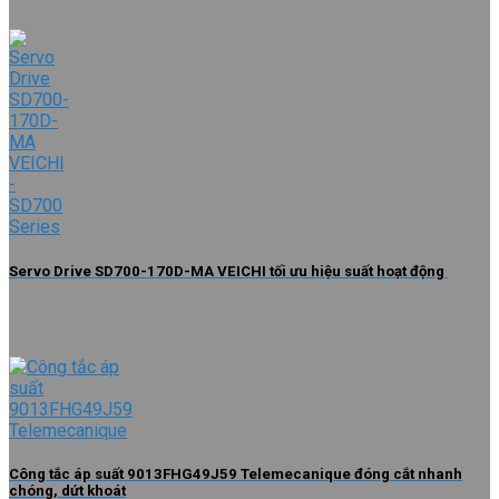
Servo Drive SD700-170D-MA VEICHI tối ưu hiệu suất hoạt động
Công tắc áp suất 9013FHG49J59 Telemecanique đóng cắt nhanh
chóng, dứt khoát