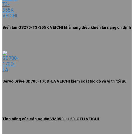
Biến tần GS270-T3-355K VEICHI khả năng điều khiển tải nặng ổn định
Servo Drive SD700-170D-LA VEICHI kiểm soát tốc độ và vị trí tối ưu
Tính năng của cáp nguồn VM050-L120-OTH VEICHI