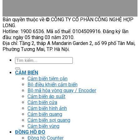
Bản quyền thuộc về © CÔNG TY CỔ PHẦN CÔNG NGHỆ HỢP
LONG.
Hotline: 1900 6536. Mã số thuế: 0104509916. Đăng ký lần
đầu: ngày 05 tháng 03 năm 2010.
Địa chỉ: Tầng 2, tháp A Mandarin Garden 2, số 99 phố Tân Mai,
Phường Tương Mai, TP. Hà Nội.
Tìm
kiếm:
CẢM BIẾN
Cảm biến tiệm cận
Bộ điều khiển cảm biến
Bộ mã hóa vòng quay / Encoder
Cảm biến áp suất
Cảm biến cửa
Cảm biến hình ảnh
Cảm biến quang
Cảm biến sợi quang
Cảm biến vùng
ĐỒNG HỒ ĐO
Đồng hồ Counter