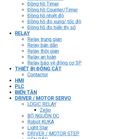
Đồng hồ Timer
Đồng hồ Counter/Timer
Đồng hồ nhiệt độ
Đồng hồ đo xung/ tốc độ
Đồng hồ đo hiển thị số
RELAY
Relay trung gian
Relay bán dẫn
Relay thời gian
Relay an toàn
Relay bảo vệ động cơ 3P
THIẾT BỊ ĐÓNG CẮT
Contactor
HMI
PLC
BIẾN TẦN
DRIVER / MOTOR SERVO
LOGIC RELAY
Zelio
BỘ NGUỒN DC
Robot KUKA
Light Star
DRIVER / MOTOR STEP