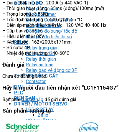
– Dòng định mức Ie : 200 A (≤ 440 VAC-1)
ĐỒNG HỒ ĐO
– Thời gian hoạt động : 35ms (đóng)/130ms (mở)
Đồng hồ Counter
– Trọng lượng : 3.83kg
Đồng hồ Timer
– Tốc độ hoạt động : 2400 cyc/h 55 °C
Đồng hồ Counter/Timer
– Điện áp mạch điều khiển Uc : 120 VAC 40-400 Hz
Đồng hồ nhiệt độ
– Cấp bải vệ : IP2x
Đồng hồ đo xung/ tốc độ
– Hiệu điện thế : 8kV
Đồng hồ đo hiển thị số
– Kích thước : 162×200.5x171mm
RELAY
– Số cực : 4P
Relay trung gian
– Nhiệt độ môi trường : -40-60°C
Relay bán dẫn
Relay thời gian
Đánh giá
Relay an toàn
Relay bảo vệ động cơ 3P
THIẾT BỊ ĐÓNG CẮT
Chưa có đánh giá nào.
Contactor
HMI
Hãy là người đầu tiên nhận xét “LC1F1154G7”
PLC
BIẾN TẦN
Bạn phải
đăng nhập
để gửi đánh giá.
DRIVER / MOTOR SERVO
LOGIC RELAY
Sản phẩm tương tự
Zelio
BỘ NGUỒN DC
Robot KUKA
Light Star