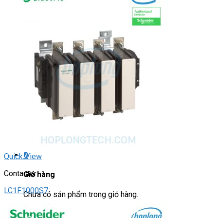
DRIVER / MOTOR STEP
ĐÈN BÁO
Đèn báo quay
Đèn báo panel tròn
Đèn báo tháp
Đèn báo khác
CHUYỂN MẠCH / NÚT NHẤN
Chuyển mạch có khóa
Công tắc dừng khẩn
Nút nhấn
Phích cắm / Ổ cắm / Công tắc
Can nhiệt
Tìm
kiếm:
0
Quick View
Contactor
Giỏ hàng
LC1F1000S7
Chưa có sản phẩm trong giỏ hàng.