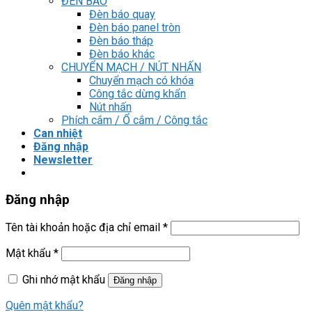
ĐÈN BÁO
Đèn báo quay
Đèn báo panel tròn
Đèn báo tháp
Đèn báo khác
CHUYỂN MẠCH / NÚT NHẤN
Chuyển mạch có khóa
Công tắc dừng khẩn
Nút nhấn
Phích cắm / Ổ cắm / Công tắc
Can nhiệt
Đăng nhập
Newsletter
Đăng nhập
Tên tài khoản hoặc địa chỉ email
*
Mật khẩu
*
Ghi nhớ mật khẩu
Đăng nhập
Quên mật khẩu?