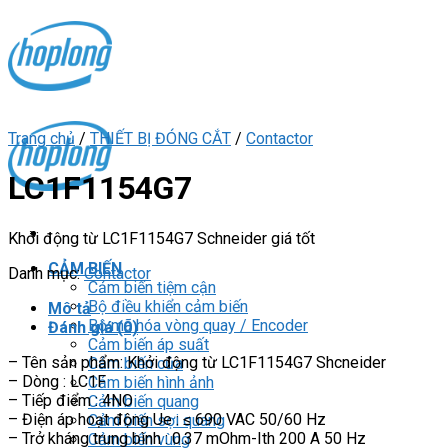
Skip
to
content
Trang chủ
/
THIẾT BỊ ĐÓNG CẮT
/
Contactor
LC1F1154G7
Khởi động từ LC1F1154G7 Schneider giá tốt
CẢM BIẾN
Danh mục:
Contactor
Cảm biến tiệm cận
Bộ điều khiển cảm biến
Mô tả
Bộ mã hóa vòng quay / Encoder
Đánh giá (0)
Cảm biến áp suất
– Tên sản phẩm: Khởi động từ LC1F1154G7 Shcneider
Cảm biến cửa
– Dòng : LC1F
Cảm biến hình ảnh
– Tiếp điểm : 4NO
Cảm biến quang
– Điện áp hoạt động Ue : ≤ 690 VAC 50/60 Hz
Cảm biến sợi quang
– Trở kháng trung bình : 0.37 mOhm-Ith 200 A 50 Hz
Cảm biến vùng