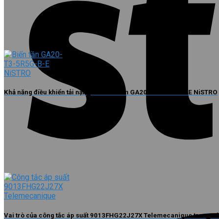
Khả năng điều khiển tải nặng của biến tần GA20-T3-5R5G-B-E NiSTRO
Vai trò của công tắc áp suất 9013FHG22J27X Telemecanique trong c