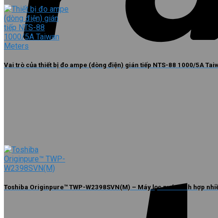
Vai trò của thiết bị đo ampe (dòng điện) gián tiếp NTS-88 1000/5A Ta
Toshiba Originpure™ TWP-W2398SVN(M) – Máy lọc nước tích hợp nhiề