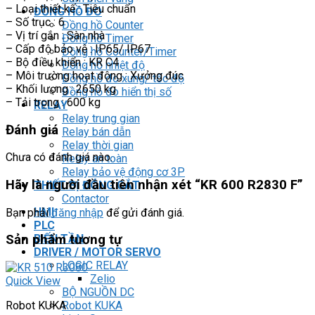
– Loại thiết kế : Tiêu chuẩn
ĐỒNG HỒ ĐO
– Số trục : 6
Đồng hồ Counter
– Vị trí gắn : Sàn nhà
Đồng hồ Timer
– Cấp độ bảo vệ : IP65/ IP67
Đồng hồ Counter/Timer
– Bộ điều khiển : KR C4
Đồng hồ nhiệt độ
– Môi trường hoạt động : Xưởng đúc
Đồng hồ đo xung/ tốc độ
– Khối lượng : 2650 kg
Đồng hồ đo hiển thị số
– Tải trọng : 600 kg
RELAY
Relay trung gian
Đánh giá
Relay bán dẫn
Relay thời gian
Chưa có đánh giá nào.
Relay an toàn
Relay bảo vệ động cơ 3P
Hãy là người đầu tiên nhận xét “KR 600 R2830 F”
THIẾT BỊ ĐÓNG CẮT
Contactor
HMI
Bạn phải
đăng nhập
để gửi đánh giá.
PLC
BIẾN TẦN
Sản phẩm tương tự
DRIVER / MOTOR SERVO
LOGIC RELAY
Zelio
Quick View
BỘ NGUỒN DC
Robot KUKA
Robot KUKA