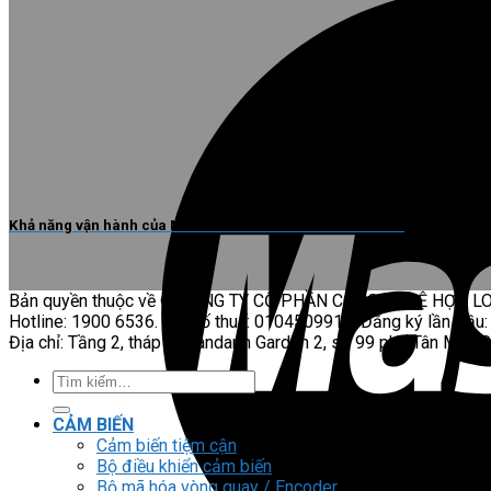
Khả năng vận hành của Module PLC NH-0008ETP NiSTRO
Bản quyền thuộc về © CÔNG TY CỔ PHẦN CÔNG NGHỆ HỢP L
Hotline: 1900 6536. Mã số thuế: 0104509916. Đăng ký lần đầu:
Địa chỉ: Tầng 2, tháp A Mandarin Garden 2, số 99 phố Tân Mai, 
Tìm
kiếm:
CẢM BIẾN
Cảm biến tiệm cận
Bộ điều khiển cảm biến
Bộ mã hóa vòng quay / Encoder