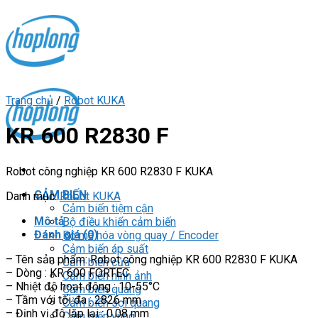
Skip
to
content
Trang chủ
/
Robot KUKA
KR 600 R2830 F
Robot công nghiệp KR 600 R2830 F KUKA
CẢM BIẾN
Danh mục:
Robot KUKA
Cảm biến tiệm cận
Mô tả
Bộ điều khiển cảm biến
Đánh giá (0)
Bộ mã hóa vòng quay / Encoder
Cảm biến áp suất
– Tên sản phẩm: Robot công nghiệp KR 600 R2830 F KUKA
Cảm biến cửa
– Dòng : KR 600 FORTEC
Cảm biến hình ảnh
– Nhiệt độ hoạt động : 10-55°C
Cảm biến quang
– Tầm với tối đa : 2826 mm
Cảm biến sợi quang
– Định vị độ lặp lại : 0.08 mm
Cảm biến vùng