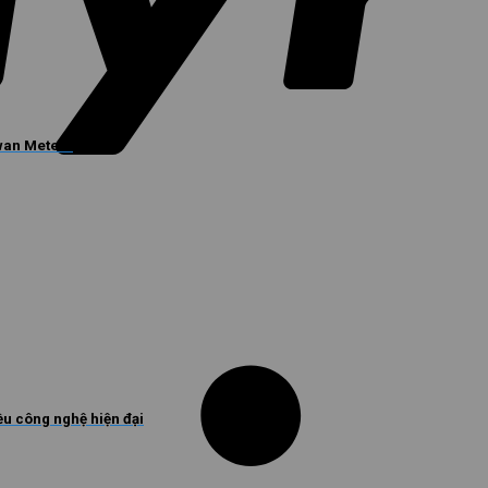
iwan Meters
u công nghệ hiện đại