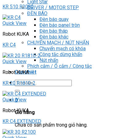
Light Star
KR 510 R3080
DRIVER / MOTOR STEP
ĐÈN BÁO
Đèn báo quay
Quick View
Đèn báo panel tròn
Đèn báo tháp
Robot KUKA
Đèn báo khác
CHUYỂN MẠCH / NÚT NHẤN
KR C4
Chuyển mạch có khóa
Công tắc dừng khẩn
Nút nhấn
Quick View
Phích cắm / Ổ cắm / Công tắc
Can nhiệt
Robot KUKA
Tìm
KR 20 R1810-2
kiếm:
Quick View
0
Robot KUKA
Giỏ hàng
KR C4 EXTENDED
Chưa có sản phẩm trong giỏ hàng.
Quick View