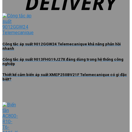
Công tắc áp suất 9012GGW24 Telemecanique khả năng phản hồi
nhanh
Công tắc áp suất 9013FHG19J27X đáng dùng trong hệ thống công
nghiệp
Thiết kế cảm biến áp suất XMEP250BV21F Telemecanique có gì đặc
biệt?