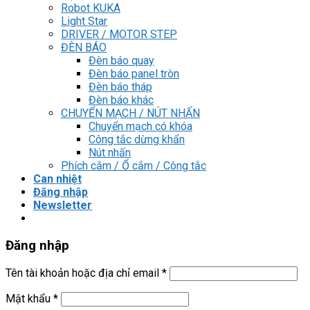
Robot KUKA
Light Star
DRIVER / MOTOR STEP
ĐÈN BÁO
Đèn báo quay
Đèn báo panel tròn
Đèn báo tháp
Đèn báo khác
CHUYỂN MẠCH / NÚT NHẤN
Chuyển mạch có khóa
Công tắc dừng khẩn
Nút nhấn
Phích cắm / Ổ cắm / Công tắc
Can nhiệt
Đăng nhập
Newsletter
Đăng nhập
Tên tài khoản hoặc địa chỉ email
*
Mật khẩu
*