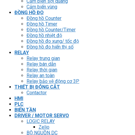
Cảm biến sợi quang
Cảm biến vùng
ĐỒNG HỒ ĐO
Đồng hồ Counter
Đồng hồ Timer
Đồng hồ Counter/Timer
Đồng hồ nhiệt độ
Đồng hồ đo xung/ tốc độ
Đồng hồ đo hiển thị số
RELAY
Relay trung gian
Relay bán dẫn
Relay thời gian
Relay an toàn
Relay bảo vệ động cơ 3P
THIẾT BỊ ĐÓNG CẮT
Contactor
HMI
PLC
BIẾN TẦN
DRIVER / MOTOR SERVO
LOGIC RELAY
Zelio
BỘ NGUỒN DC