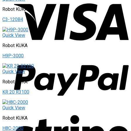
Robot KUKA
C3-120B4
Quick View
Robot KUKA
H9P-3000
Quick View
Robot KUKA
KR 20 R3100
Quick View
Robot KUKA
H8C-2000