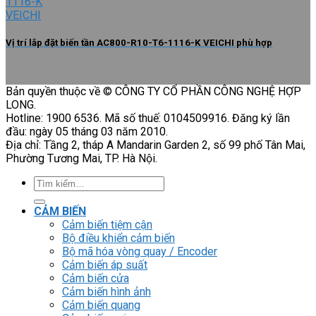
Vị trí lắp đặt biến tần AC800-R10-T6-1116-K VEICHI phù hợp
Bản quyền thuộc về © CÔNG TY CỔ PHẦN CÔNG NGHỆ HỢP
LONG.
Hotline: 1900 6536. Mã số thuế: 0104509916. Đăng ký lần
đầu: ngày 05 tháng 03 năm 2010.
Địa chỉ: Tầng 2, tháp A Mandarin Garden 2, số 99 phố Tân Mai,
Phường Tương Mai, TP. Hà Nội.
Tìm
kiếm:
CẢM BIẾN
Cảm biến tiệm cận
Bộ điều khiển cảm biến
Bộ mã hóa vòng quay / Encoder
Cảm biến áp suất
Cảm biến cửa
Cảm biến hình ảnh
Cảm biến quang