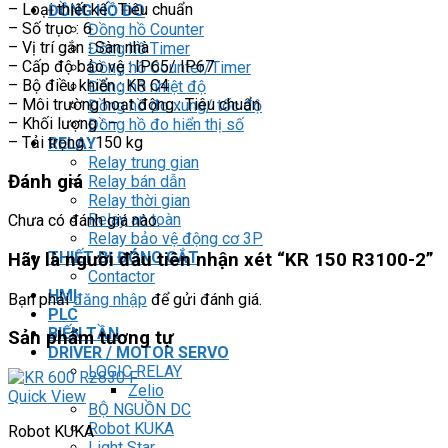
– Loại thiết kế : Tiêu chuẩn
ĐỒNG HỒ ĐO
– Số trục : 6
Đồng hồ Counter
– Vị trí gắn : Sàn nhà
Đồng hồ Timer
– Cấp độ bảo vệ : IP65/ IP67
Đồng hồ Counter/Timer
– Bộ điều khiển : KR C4
Đồng hồ nhiệt độ
– Môi trường hoạt động : Tiêu chuẩn
Đồng hồ đo xung/ tốc độ
– Khối lượng : –
Đồng hồ đo hiển thị số
– Tải trọng : 150 kg
RELAY
Relay trung gian
Đánh giá
Relay bán dẫn
Relay thời gian
Relay an toàn
Chưa có đánh giá nào.
Relay bảo vệ động cơ 3P
THIẾT BỊ ĐÓNG CẮT
Hãy là người đầu tiên nhận xét “KR 150 R3100-2”
Contactor
HMI
Bạn phải
đăng nhập
để gửi đánh giá.
PLC
BIẾN TẦN
Sản phẩm tương tự
DRIVER / MOTOR SERVO
LOGIC RELAY
Zelio
Quick View
BỘ NGUỒN DC
Robot KUKA
Robot KUKA
Light Star