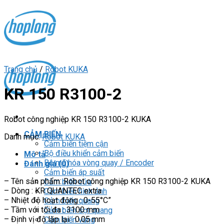
Skip
to
content
Trang chủ
/
Robot KUKA
KR 150 R3100-2
Robot công nghiệp KR 150 R3100-2 KUKA
CẢM BIẾN
Danh mục:
Robot KUKA
Cảm biến tiệm cận
Bộ điều khiển cảm biến
Mô tả
Bộ mã hóa vòng quay / Encoder
Đánh giá (0)
Cảm biến áp suất
– Tên sản phẩm: Robot công nghiệp KR 150 R3100-2 KUKA
Cảm biến cửa
– Dòng : KR QUANTEC extra
Cảm biến hình ảnh
– Nhiệt độ hoạt động : 0-55°C”
Cảm biến quang
– Tầm với tối đa : 3100 mm
Cảm biến sợi quang
– Định vị độ lặp lại : 0.05 mm
Cảm biến vùng