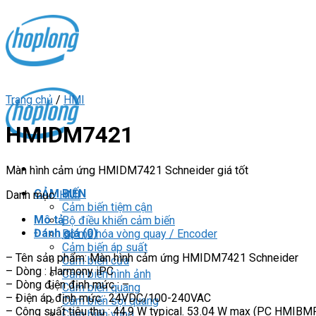
Skip
to
content
Trang chủ
/
HMI
HMIDM7421
Màn hình cảm ứng HMIDM7421 Schneider giá tốt
CẢM BIẾN
Danh mục:
HMI
Cảm biến tiệm cận
Mô tả
Bộ điều khiển cảm biến
Đánh giá (0)
Bộ mã hóa vòng quay / Encoder
Cảm biến áp suất
– Tên sản phẩm: Màn hình cảm ứng HMIDM7421 Schneider
Cảm biến cửa
– Dòng : Harmony iPC
Cảm biến hình ảnh
– Dòng điện định mức : –
Cảm biến quang
– Điện áp định mức : 24VDC/100-240VAC
Cảm biến sợi quang
– Công suất tiêu thụ : 44.9 W typical. 53.04 W max (PC HMI
Cảm biến vùng