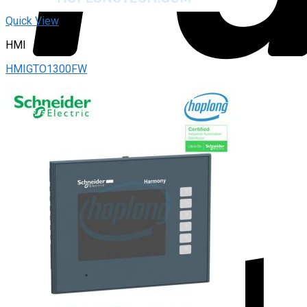
Quick View
HMI
HMIGTO1300FW