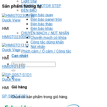
Light Star
DRIVER / MOTOR STEP
Sản phẩm tương tự
ĐÈN BÁO
Đèn báo quay
Đèn báo panel tròn
Quick View
Đèn báo tháp
Đèn báo khác
HMI
CHUYỂN MẠCH / NÚT NHẤN
HMIGTO2300FW
Chuyển mạch có khóa
Công tắc dừng khẩn
Nút nhấn
Quick View
Phích cắm / Ổ cắm / Công tắc
Can nhiệt
HMI
Tìm
HMIGTO1310
kiếm:
0
Quick View
Giỏ hàng
HMI
GP-S057-S1D1
Chưa có sản phẩm trong giỏ hàng.