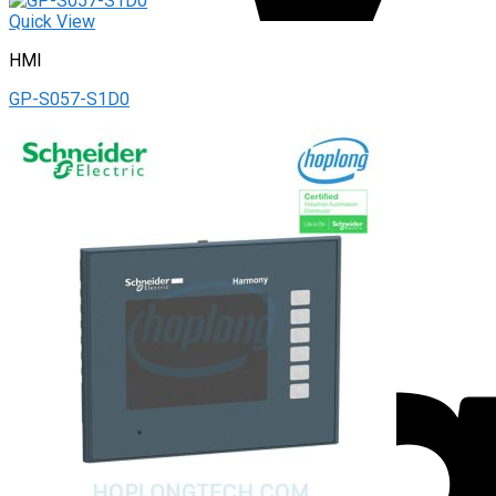
Quick View
HMI
GP-S057-S1D0