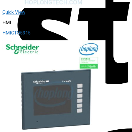
Quick View
HMI
HMIGTO5315