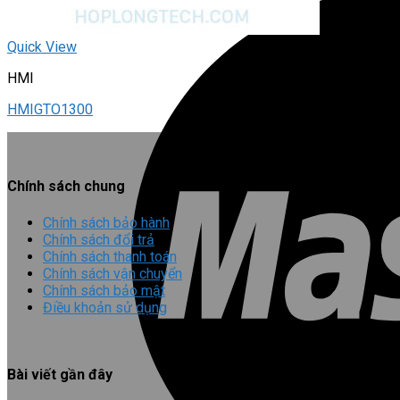
Quick View
HMI
HMIGTO1300
Chính sách chung
Chính sách bảo hành
Chính sách đổi trả
Chính sách thanh toán
Chính sách vận chuyển
Chính sách bảo mật
Điều khoản sử dụng
Bài viết gần đây