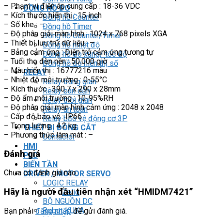
– Phạm vi điện áp cung cấp : 18-36 VDC
ĐỒNG HỒ ĐO
– Kích thước hiển thị : 15 inch
Đồng hồ Counter
– Số khe : –
Đồng hồ Timer
– Độ phân giải màn hình : 1024 x 768 pixels XGA
Đồng hồ Counter/Timer
– Thiết bị lưu trữ dữ liệu : –
Đồng hồ nhiệt độ
– Bảng cảm ứng : Điện trở cảm ứng tương tự
Đồng hồ đo xung/ tốc độ
– Tuổi thọ đèn nền : 50.000 giờ
Đồng hồ đo hiển thị số
– Màu hiển thị : 16777216 màu
RELAY
– Nhiệt độ môi trường : 0-55°C
Relay trung gian
– Kích thước : 390.7 x 290 x 28mm
Relay bán dẫn
– Độ ẩm môi trường : 10-95%RH
Relay thời gian
– Độ phân giải màn hình cảm ứng : 2048 x 2048
Relay an toàn
– Cấp độ bảo vệ : IP66
Relay bảo vệ động cơ 3P
– Trọng lượng : 4.2 kg
THIẾT BỊ ĐÓNG CẮT
– Phương thức làm mát : –
Contactor
HMI
Đánh giá
PLC
BIẾN TẦN
Chưa có đánh giá nào.
DRIVER / MOTOR SERVO
LOGIC RELAY
Hãy là người đầu tiên nhận xét “HMIDM7421”
Zelio
BỘ NGUỒN DC
Robot KUKA
Bạn phải
đăng nhập
để gửi đánh giá.