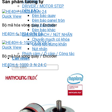
Light Star
Sản phẩm tương tự
DRIVER / MOTOR STEP
ĐÈN BÁO
Đèn báo quay
Quick View
Đèn báo panel tròn
Đèn báo tháp
Bộ mã hóa vòng quay / Encoder
Đèn báo khác
HE40H-6-1024-3-N-24
CHUYỂN MẠCH / NÚT NHẤN
Chuyển mạch có khóa
Công tắc dừng khẩn
Quick View
Nút nhấn
Phích cắm / Ổ cắm / Công tắc
Bộ mã hóa vòng quay / Encoder
Can nhiệt
HE40H-6-1000-3-N-24-C
Tìm
kiếm:
0
Giỏ hàng
Chưa có sản phẩm trong giỏ hàng.