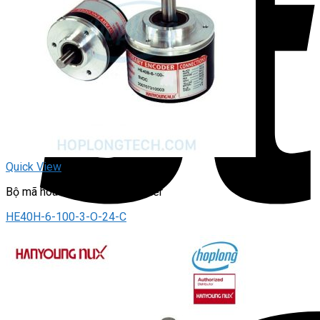
Quick View
Bộ mã hóa vòng quay / Encoder
HE40H-6-100-3-O-24-C