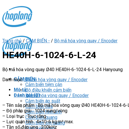
Skip
to
content
Trang chủ
/
CẢM BIẾN -
/
Bộ mã hóa vòng quay / Encoder
HE40H-6-1024-6-L-24
Bộ mã hóa vòng quay Ø40 HE40H-6-1024-6-L-24 Hanyoung
CẢM BIẾN
Danh mục:
Bộ mã hóa vòng quay / Encoder
Cảm biến tiệm cận
Mô tả
Bộ điều khiển cảm biến
Đánh giá (0)
Bộ mã hóa vòng quay / Encoder
Cảm biến áp suất
– Tên sản phẩm : Bộ mã hóa vòng quay Ø40 HE40H-6-1024-6-
Cảm biến cửa
– Độ phân giải : 1024 xung/vòng
Cảm biến hình ảnh
– Loại trục : Trục rỗng
Cảm biến quang
– Lực quán tính : 4×10-6 kg·m² max.
Cảm biến sợi quang
– Tần số đáp ứng : 200kHz
Cảm biến vùng