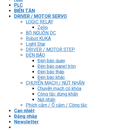
PLC
BIẾN TẦN
DRIVER / MOTOR SERVO
LOGIC RELAY
Zelio
BỘ NGUỒN DC
Robot KUKA
Light Star
DRIVER / MOTOR STEP
ĐÈN BÁO
Đèn báo quay
Đèn báo panel tròn
Đèn báo tháp
Đèn báo khác
CHUYỂN MẠCH / NÚT NHẤN
Chuyển mạch có khóa
Công tắc dừng khẩn
Nút nhấn
Phích cắm / Ổ cắm / Công tắc
Can nhiệt
Đăng nhập
Newsletter