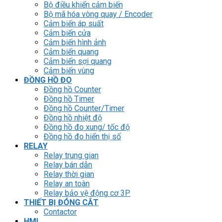
Bộ điều khiển cảm biến
Bộ mã hóa vòng quay / Encoder
Cảm biến áp suất
Cảm biến cửa
Cảm biến hình ảnh
Cảm biến quang
Cảm biến sợi quang
Cảm biến vùng
ĐỒNG HỒ ĐO
Đồng hồ Counter
Đồng hồ Timer
Đồng hồ Counter/Timer
Đồng hồ nhiệt độ
Đồng hồ đo xung/ tốc độ
Đồng hồ đo hiển thị số
RELAY
Relay trung gian
Relay bán dẫn
Relay thời gian
Relay an toàn
Relay bảo vệ động cơ 3P
THIẾT BỊ ĐÓNG CẮT
Contactor
HMI