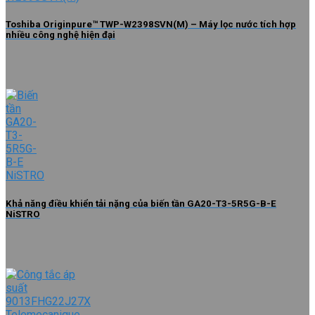
Toshiba Originpure™ TWP-W2398SVN(M) – Máy lọc nước tích hợp
nhiều công nghệ hiện đại
Khả năng điều khiển tải nặng của biến tần GA20-T3-5R5G-B-E
NiSTRO