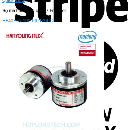
Quick View
Bộ mã hóa vòng quay / Encoder
HE40H-6-1000-3-T-24-C