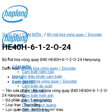
Skip
to
content
Trang chủ
/
CẢM BIẾN -
/
Bộ mã hóa vòng quay / Encoder
HE40H-6-1-2-O-24
Bộ mã hóa vòng quay Ø40 HE40H-6-1-2-O-24 Hanyoung
CẢM BIẾN
Danh mục:
Bộ mã hóa vòng quay / Encoder
Cảm biến tiệm cận
Bộ điều khiển cảm biến
Mô tả
Bộ mã hóa vòng quay / Encoder
Đánh giá (0)
Cảm biến áp suất
– Tên sản phẩm : Bộ mã hóa vòng quay Ø40 HE40H-6-1-2-O-
Cảm biến cửa
24 Hanyoung
Cảm biến hình ảnh
– Độ phân giải : 1 xung/vòng
Cảm biến quang
– Loại trục : Trục rỗng
Cảm biến sợi quang
– Lực quán tính : 4×10-6 kg·m² max.
Cảm biến vùng