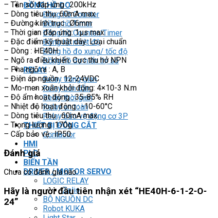
– Tần số đáp ứng : 200kHz
ĐỒNG HỒ ĐO
– Dòng tiêu thụ: 60mA max.
Đồng hồ Counter
– Đường kính trục : Ø6mm
Đồng hồ Timer
– Thời gian đáp ứng: 1μs max.
Đồng hồ Counter/Timer
– Đặc điểm kỹ thuật dây: Loại chuẩn
Đồng hồ nhiệt độ
– Dòng : HE40H
Đồng hồ đo xung/ tốc độ
– Ngõ ra điều khiển: Cực thu hở NPN
Đồng hồ đo hiển thị số
– Pha ngõ ra : A, B
RELAY
– Điện áp nguồn : 12-24VDC
Relay trung gian
– Mo-men xoắn khởi động: 4×10-3 N.m
Relay bán dẫn
– Độ ẩm hoạt động : 35-85% RH
Relay thời gian
– Nhiệt độ hoạt động : -10-60°C
Relay an toàn
– Dòng tiêu thụ : 60mA max.
Relay bảo vệ động cơ 3P
– Trọng lượng: 170g
THIẾT BỊ ĐÓNG CẮT
– Cấp bảo vệ : IP50
Contactor
HMI
Đánh giá
PLC
BIẾN TẦN
DRIVER / MOTOR SERVO
Chưa có đánh giá nào.
LOGIC RELAY
Zelio
Hãy là người đầu tiên nhận xét “HE40H-6-1-2-O-
BỘ NGUỒN DC
24”
Robot KUKA
Light Star