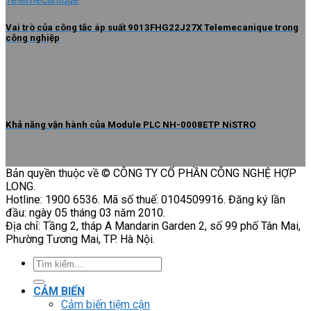
Vai trò của công tắc áp suất 9013FHG22J27X Telemecanique trong
công nghiệp
Khả năng vận hành của Module PLC NH-0008ETP NiSTRO
Bản quyền thuộc về © CÔNG TY CỔ PHẦN CÔNG NGHỆ HỢP
LONG.
Hotline: 1900 6536. Mã số thuế: 0104509916. Đăng ký lần
đầu: ngày 05 tháng 03 năm 2010.
Địa chỉ: Tầng 2, tháp A Mandarin Garden 2, số 99 phố Tân Mai,
Phường Tương Mai, TP. Hà Nội.
Tìm
kiếm:
CẢM BIẾN
Cảm biến tiệm cận