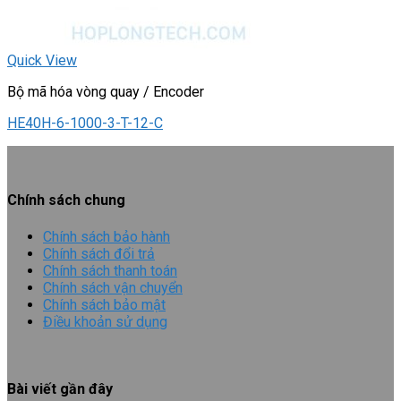
Quick View
Bộ mã hóa vòng quay / Encoder
HE40H-6-1000-3-T-12-C
Chính sách chung
Chính sách bảo hành
Chính sách đổi trả
Chính sách thanh toán
Chính sách vận chuyển
Chính sách bảo mật
Điều khoản sử dụng
Bài viết gần đây