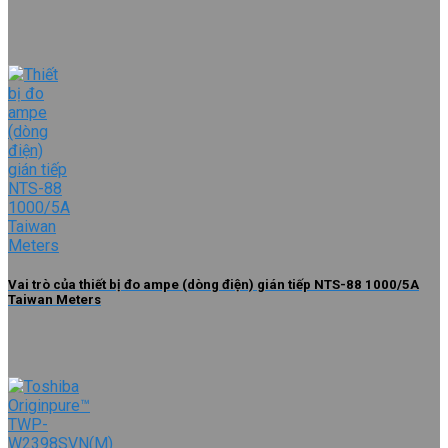
Vai trò của thiết bị đo ampe (dòng điện) gián tiếp NTS-88 1000/5A
Taiwan Meters