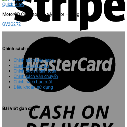
Quick View
MotorCB Cầu dao bảo vệ motor – dạng khối
GV2G272
Chính sách chung
Chính sách bảo hành
Chính sách đổi trả
Chính sách thanh toán
Chính sách vận chuyển
Chính sách bảo mật
Điều khoản sử dụng
Bài viết gần đây