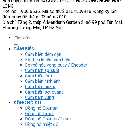
Bản quyền thuộc về © CÔNG TY CỔ PHẦN CÔNG NGHỆ HỢP
LONG.
Hotline: 1900 6536. Mã số thuế: 0104509916. Đăng ký lần
đầu: ngày 05 tháng 03 năm 2010.
Địa chỉ: Tầng 2, tháp A Mandarin Garden 2, số 99 phố Tân Mai,
Phường Tương Mai, TP. Hà Nội.
Tìm
kiếm:
CẢM BIẾN
Cảm biến tiệm cận
Bộ điều khiển cảm biến
Bộ mã hóa vòng quay / Encoder
Cảm biến áp suất
Cảm biến cửa
Cảm biến hình ảnh
Cảm biến quang
Cảm biến sợi quang
Cảm biến vùng
ĐỒNG HỒ ĐO
Đồng hồ Counter
Đồng hồ Timer
Đồng hồ Counter/Timer
Đồng hồ nhiệt độ