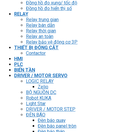
Đồng hồ đo xung/ tốc độ
Đồng hồ đo hiển thị số
RELAY
Relay trung gian
Relay bán dẫn
Relay thời gian
Relay an toàn
Relay bảo vệ động cơ 3P
THIẾT BỊ ĐÓNG CẮT
Contactor
HMI
PLC
BIẾN TẦN
DRIVER / MOTOR SERVO
LOGIC RELAY
Zelio
BỘ NGUỒN DC
Robot KUKA
Light Star
DRIVER / MOTOR STEP
ĐÈN BÁO
Đèn báo quay
Đèn báo panel tròn
Đèn báo tháp