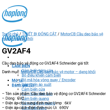
Skip
to
content
Trang chủ
/
THIẾT BỊ ĐÓNG CẮT
/
MotorCB Cầu dao bảo vệ
motor – dạng khối
GV2AF4
Cầu dao bảo vệ động cơ GV2AF4 Schneider giá tốt
CẢM BIẾN
Cảm biến tiệm cận
Danh mục:
MotorCB Cầu dao bảo vệ motor – dạng khối
Bộ điều khiển cảm biến
Bộ mã hóa vòng quay / Encoder
Mô tả
Cảm biến áp suất
Đánh giá (0)
Cảm biến cửa
– Tên sản phẩm: Cầu dao bảo vệ động cơ GV2AF4 Schneider
Cảm biến hình ảnh
– Dòng : GV2
Cảm biến quang
– Điện áp chịu xung định mức Uimp : 6kV
Cảm biến sợi quang
– Điện áp cách điện định mức Ui : 690V
Cảm biến vùng