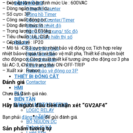
– Điện áp làm việc định mức Ue : 600VAC
ĐỒNG HỒ ĐO
– Dòng ngắn mạch Icu : –
Đồng hồ Counter
– Số cực : 3P
Đồng hồ Timer
– Công suất động cơ : –
Đồng hồ Counter/Timer
– Dòng định mức In : –
Đồng hồ nhiệt độ
– Trọng lượng : 0.016kg
Đồng hồ đo xung/ tốc độ
– Tiêu chuẩn : UL, CSA
Đồng hồ đo hiển thị số
– Cấp bảo vệ : IP20
RELAY
– Mô tả : CB 3 cực-từ nhiệt bảo vệ động cơ, Tích hợp relay
Relay trung gian
nhiệt bảo vệ quá tải và bảo vệ mất pha, Thiết kế chuyên biệt
Relay bán dẫn
cho động cơ, Công suất thiết kế tương ứng cho động cơ 3 pha
Relay thời gian
tải AC-3, Chỉ thị trạng thái ON-OFF-TRIP
Relay an toàn
– Xuất xứ : France
Relay bảo vệ động cơ 3P
THIẾT BỊ ĐÓNG CẮT
Đánh giá
Contactor
HMI
PLC
Chưa có đánh giá nào.
BIẾN TẦN
DRIVER / MOTOR SERVO
Hãy là người đầu tiên nhận xét “GV2AF4”
LOGIC RELAY
Zelio
Bạn phải
đăng nhập
để gửi đánh giá.
BỘ NGUỒN DC
Robot KUKA
Sản phẩm tương tự
Light Star