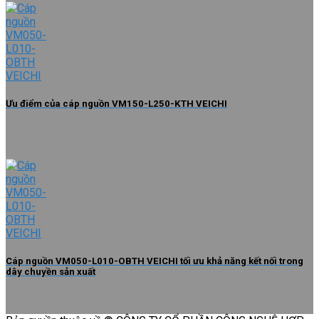
Ưu điểm của cáp nguồn VM150-L250-KTH VEICHI
Cáp nguồn VM050-L010-OBTH VEICHI tối ưu khả năng kết nối trong
dây chuyền sản xuất