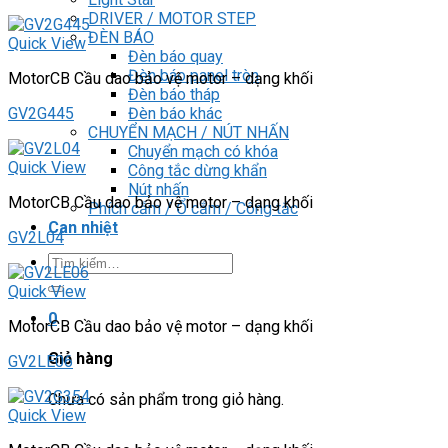
DRIVER / MOTOR STEP
ĐÈN BÁO
Quick View
Đèn báo quay
Đèn báo panel tròn
MotorCB Cầu dao bảo vệ motor – dạng khối
Đèn báo tháp
Đèn báo khác
GV2G445
CHUYỂN MẠCH / NÚT NHẤN
Chuyển mạch có khóa
Quick View
Công tắc dừng khẩn
Nút nhấn
MotorCB Cầu dao bảo vệ motor – dạng khối
Phích cắm / Ổ cắm / Công tắc
Can nhiệt
GV2L04
Tìm
kiếm:
Quick View
0
MotorCB Cầu dao bảo vệ motor – dạng khối
Giỏ hàng
GV2LE06
Chưa có sản phẩm trong giỏ hàng.
Quick View