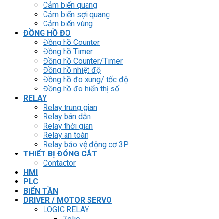
Cảm biến quang
Cảm biến sợi quang
Cảm biến vùng
ĐỒNG HỒ ĐO
Đồng hồ Counter
Đồng hồ Timer
Đồng hồ Counter/Timer
Đồng hồ nhiệt độ
Đồng hồ đo xung/ tốc độ
Đồng hồ đo hiển thị số
RELAY
Relay trung gian
Relay bán dẫn
Relay thời gian
Relay an toàn
Relay bảo vệ động cơ 3P
THIẾT BỊ ĐÓNG CẮT
Contactor
HMI
PLC
BIẾN TẦN
DRIVER / MOTOR SERVO
LOGIC RELAY
Zelio