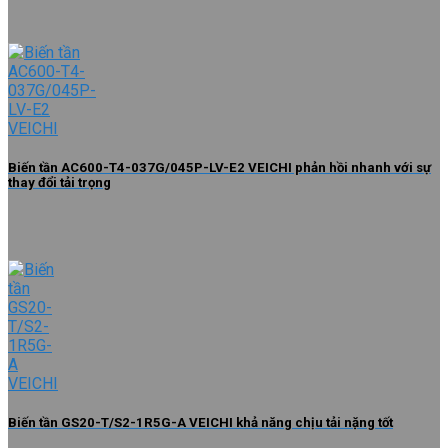
Biến tần AC600-T4-037G/045P-LV-E2 VEICHI phản hồi nhanh với sự
thay đổi tải trọng
Biến tần GS20-T/S2-1R5G-A VEICHI khả năng chịu tải nặng tốt