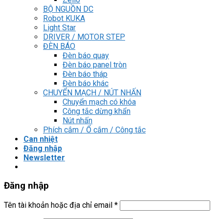
BỘ NGUỒN DC
Robot KUKA
Light Star
DRIVER / MOTOR STEP
ĐÈN BÁO
Đèn báo quay
Đèn báo panel tròn
Đèn báo tháp
Đèn báo khác
CHUYỂN MẠCH / NÚT NHẤN
Chuyển mạch có khóa
Công tắc dừng khẩn
Nút nhấn
Phích cắm / Ổ cắm / Công tắc
Can nhiệt
Đăng nhập
Newsletter
Đăng nhập
Tên tài khoản hoặc địa chỉ email
*