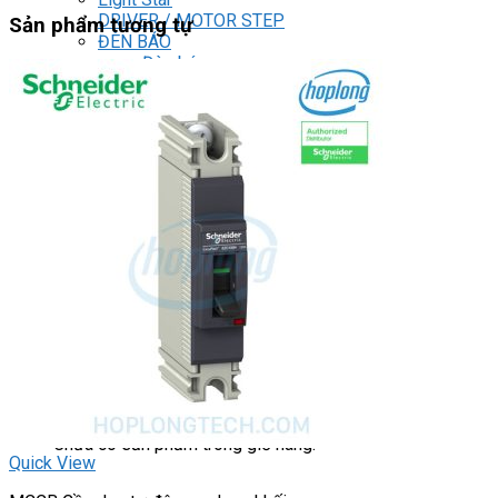
DRIVER / MOTOR STEP
Sản phẩm tương tự
ĐÈN BÁO
Đèn báo quay
Đèn báo panel tròn
Đèn báo tháp
Đèn báo khác
CHUYỂN MẠCH / NÚT NHẤN
Chuyển mạch có khóa
Công tắc dừng khẩn
Nút nhấn
Phích cắm / Ổ cắm / Công tắc
Can nhiệt
Tìm
kiếm:
0
Giỏ hàng
Chưa có sản phẩm trong giỏ hàng.
Quick View