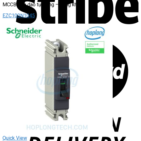
MCCB Cầu dao tự động – dạng khối
EZC100N1045
Quick View