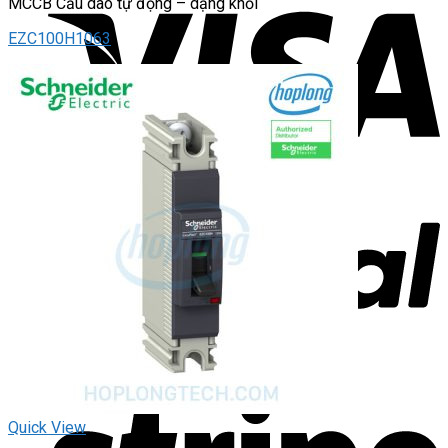
MCCB Cầu dao tự động – dạng khối
EZC100H1063
Quick View