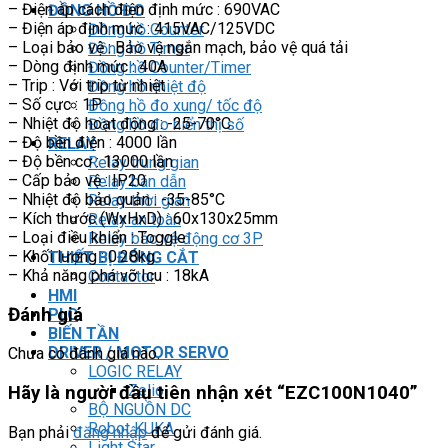
– Điện áp cách điện định mức : 690VAC
ĐỒNG HỒ ĐO
– Điện áp định mức : 415VAC/125VDC
Đồng hồ Counter
– Loại bảo vệ : Bảo vệ ngắn mạch, bảo vệ quá tải
Đồng hồ Timer
– Dòng định mức : 40A
Đồng hồ Counter/Timer
– Trip : Với trip từ nhiệt
Đồng hồ nhiệt độ
– Số cực : 1P
Đồng hồ đo xung/ tốc độ
– Nhiệt độ hoạt động : -25-70°C
Đồng hồ đo hiển thị số
– Độ bền điện : 4000 lần
RELAY
– Độ bền cơ : 13000 lần
Relay trung gian
– Cấp bảo vệ : IP20
Relay bán dẫn
– Nhiệt độ bảo quản : -35-85°C
Relay thời gian
– Kích thước (WxHxD) : 60x130x25mm
Relay an toàn
– Loại điều khiển : Toggle
Relay bảo vệ động cơ 3P
– Khối lượng : 0.28kg
THIẾT BỊ ĐÓNG CẮT
– Khả năng phá vỡ Icu : 18kA
Contactor
HMI
Đánh giá
PLC
BIẾN TẦN
DRIVER / MOTOR SERVO
Chưa có đánh giá nào.
LOGIC RELAY
Zelio
Hãy là người đầu tiên nhận xét “EZC100N1040”
BỘ NGUỒN DC
Robot KUKA
Bạn phải
đăng nhập
để gửi đánh giá.
Light Star