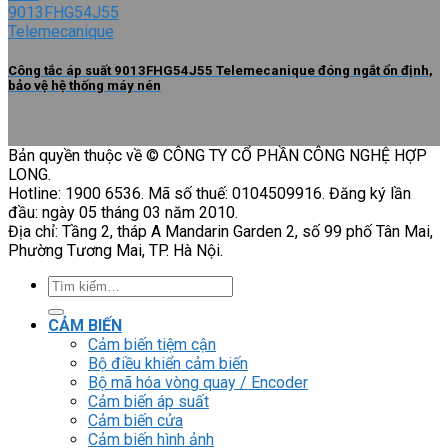
Công tắc áp suất 9013FHG54J55 Telemecanique đóng ngắt ổn định,
bảo vệ hệ thống máy nén
Bản quyền thuộc về © CÔNG TY CỔ PHẦN CÔNG NGHỆ HỢP
LONG.
Hotline: 1900 6536. Mã số thuế: 0104509916. Đăng ký lần
đầu: ngày 05 tháng 03 năm 2010.
Địa chỉ: Tầng 2, tháp A Mandarin Garden 2, số 99 phố Tân Mai,
Phường Tương Mai, TP. Hà Nội.
Tìm
kiếm:
CẢM BIẾN
Cảm biến tiệm cận
Bộ điều khiển cảm biến
Bộ mã hóa vòng quay / Encoder
Cảm biến áp suất
Cảm biến cửa
Cảm biến hình ảnh