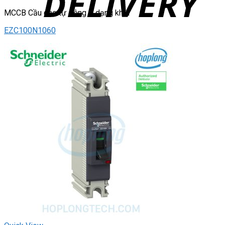
MCCB Cầu dao tự động – dạng khối
EZC100N1060