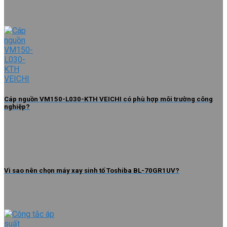
Cáp nguồn VM150-L030-KTH VEICHI có phù hợp môi trường công
nghiệp?
Vì sao nên chọn máy xay sinh tố Toshiba BL-70GR1UV?