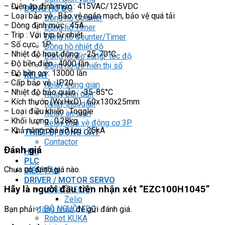
– Điện áp định mức : 415VAC/125VDC
ĐỒNG HỒ ĐO
– Loại bảo vệ : Bảo vệ ngắn mạch, bảo vệ quá tải
Đồng hồ Counter
– Dòng định mức : 45A
Đồng hồ Timer
– Trip : Với trip từ nhiệt
Đồng hồ Counter/Timer
– Số cực : 1P
Đồng hồ nhiệt độ
– Nhiệt độ hoạt động : -25-70°C
Đồng hồ đo xung/ tốc độ
– Độ bền điện : 4000 lần
Đồng hồ đo hiển thị số
– Độ bền cơ : 13000 lần
RELAY
– Cấp bảo vệ : IP20
Relay trung gian
– Nhiệt độ bảo quản : -35-85°C
Relay bán dẫn
– Kích thước (WxHxD) : 60x130x25mm
Relay thời gian
– Loại điều khiển : Toggle
Relay an toàn
– Khối lượng : 0.28kg
Relay bảo vệ động cơ 3P
– Khả năng phá vỡ Icu : 25kA
THIẾT BỊ ĐÓNG CẮT
Contactor
Đánh giá
HMI
PLC
Chưa có đánh giá nào.
BIẾN TẦN
DRIVER / MOTOR SERVO
Hãy là người đầu tiên nhận xét “EZC100H1045”
LOGIC RELAY
Zelio
BỘ NGUỒN DC
Bạn phải
đăng nhập
để gửi đánh giá.
Robot KUKA