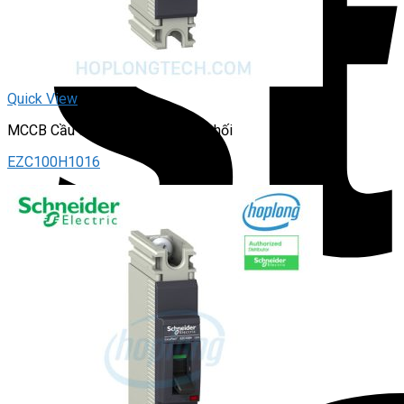
Quick View
MCCB Cầu dao tự động – dạng khối
EZC100H1016