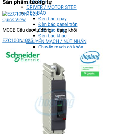
Light Star
Sản phẩm tương tự
DRIVER / MOTOR STEP
ĐÈN BÁO
Đèn báo quay
Quick View
Đèn báo panel tròn
Đèn báo tháp
MCCB Cầu dao tự động – dạng khối
Đèn báo khác
EZC100N1025
CHUYỂN MẠCH / NÚT NHẤN
Chuyển mạch có khóa
Công tắc dừng khẩn
Nút nhấn
Phích cắm / Ổ cắm / Công tắc
Can nhiệt
Tìm
kiếm:
0
Giỏ hàng
Chưa có sản phẩm trong giỏ hàng.