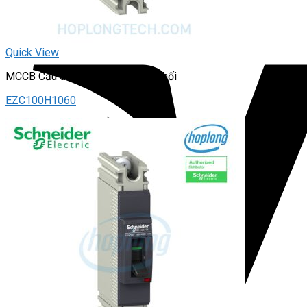
Quick View
MCCB Cầu dao tự động – dạng khối
EZC100H1060