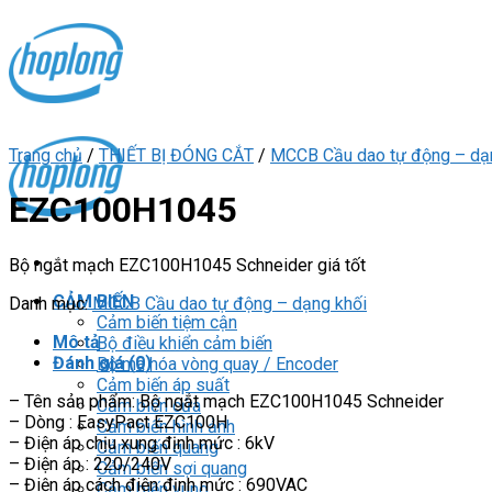
Skip
to
content
Trang chủ
/
THIẾT BỊ ĐÓNG CẮT
/
MCCB Cầu dao tự động – dạ
EZC100H1045
Bộ ngắt mạch EZC100H1045 Schneider giá tốt
CẢM BIẾN
Danh mục:
MCCB Cầu dao tự động – dạng khối
Cảm biến tiệm cận
Mô tả
Bộ điều khiển cảm biến
Đánh giá (0)
Bộ mã hóa vòng quay / Encoder
Cảm biến áp suất
– Tên sản phẩm: Bộ ngắt mạch EZC100H1045 Schneider
Cảm biến cửa
– Dòng : EasyPact EZC100H
Cảm biến hình ảnh
– Điện áp chịu xung định mức : 6kV
Cảm biến quang
– Điện áp : 220/240V
Cảm biến sợi quang
– Điện áp cách điện định mức : 690VAC
Cảm biến vùng