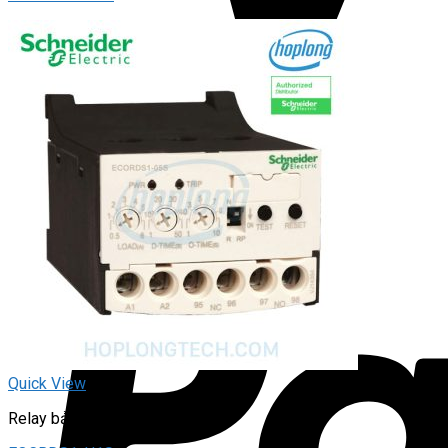
Quick View
Relay bảo vệ động cơ 3P