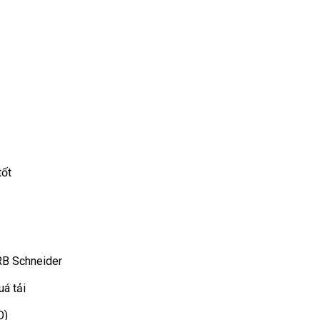
tốt
RB Schneider
uá tải
O)