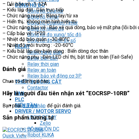
– Dải bảo vệ : 1-12A
ĐỒNG HỒ ĐO
– Kiểu lắp đặt : Gắn trực tiếp
Đồng hồ Counter
– Chức năng reset : Bằng tay/từ xa
Đồng hồ Timer
– Hiển thị : Không màn hình hiển thị
Đồng hồ Counter/Timer
– Chức năng bảo vệ : Bảo vệ quá dòng, bảo vệ mất pha (lỗi bởi qu
Đồng hồ nhiệt độ
– Cấp bảo vệ : IP20
Đồng hồ đo xung/ tốc độ
– Nhiệt độ bảo quản : -30-80°C
Đồng hồ đo hiển thị số
– Nhiệt độ môi trường : -20-60°C
RELAY
– Kiểu bắt lắp dây biến dòng : Biến dòng dọc thân
Relay trung gian
– Chức năng phụ : Đèn LED chỉ thị, bật tắt an toàn (Fail-Safe)
Relay bán dẫn
Relay thời gian
Đánh giá
Relay an toàn
Relay bảo vệ động cơ 3P
Chưa có đánh giá nào.
THIẾT BỊ ĐÓNG CẮT
Contactor
Hãy là người đầu tiên nhận xét “EOCRSP-10RB”
HMI
PLC
BIẾN TẦN
Bạn phải
đăng nhập
để gửi đánh giá.
DRIVER / MOTOR SERVO
LOGIC RELAY
Sản phẩm tương tự
Zelio
BỘ NGUỒN DC
Robot KUKA
Quick View