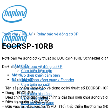
Skip
to
content
Trang chủ
/
RELAY
/
Relay bảo vệ động cơ 3P
EOCRSP-10RB
Rơle bảo vệ động cơ kỹ thuật số EOCRSP-10RB Schneider giá 
CẢM BIẾN
Danh mục:
Relay bảo vệ động cơ 3P
Cảm biến tiệm cận
Mô tả
Bộ điều khiển cảm biến
Đánh giá (0)
Bộ mã hóa vòng quay / Encoder
Cảm biến áp suất
– Tên sản phẩm: Rơle bảo vệ động cơ kỹ thuật số EOCRSP-10
Cảm biến cửa
– Dòng : EOCR-SP
Cảm biến hình ảnh
– Điều chỉnh thời gian : Điều chỉnh 2 dải thời gian khởi động và q
Cảm biến quang
– Điện áp nguồn : 24VAC/DC
Cảm biến sợi quang
– Đầu vào/ra : Đầu vào/ra 1SPDT (1c), tiếp điểm thường mở (N
Cảm biến vùng