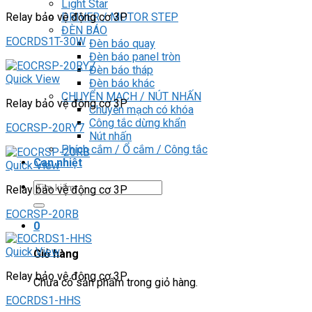
Light Star
DRIVER / MOTOR STEP
Relay bảo vệ động cơ 3P
ĐÈN BÁO
EOCRDS1T-30W
Đèn báo quay
Đèn báo panel tròn
Đèn báo tháp
Quick View
Đèn báo khác
CHUYỂN MẠCH / NÚT NHẤN
Relay bảo vệ động cơ 3P
Chuyển mạch có khóa
Công tắc dừng khẩn
EOCRSP-20RY7
Nút nhấn
Phích cắm / Ổ cắm / Công tắc
Can nhiệt
Quick View
Tìm
Relay bảo vệ động cơ 3P
kiếm:
EOCRSP-20RB
0
Quick View
Giỏ hàng
Relay bảo vệ động cơ 3P
Chưa có sản phẩm trong giỏ hàng.
EOCRDS1-HHS