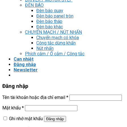
ĐÈN BÁO
Đèn báo quay
Đèn báo panel tròn
Đèn báo tháp
Đèn báo khác
CHUYỂN MẠCH / NÚT NHẤN
Chuyển mạch có khóa
Công tắc dừng khẩn
Nút nhấn
Phích cắm / Ổ cắm / Công tắc
Can nhiệt
Đăng nhập
Newsletter
Đăng nhập
Tên tài khoản hoặc địa chỉ email
*
Mật khẩu
*
Ghi nhớ mật khẩu
Đăng nhập