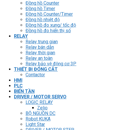
Đồng hồ Counter
Đồng hồ Timer
Đồng hồ Counter/Timer
Đồng hồ nhiệt độ
Đồng hồ đo xung/ tốc độ
Đồng hồ đo hiển thị số
RELAY
Relay trung gian
Relay bán dẫn
Relay thời gian
Relay an toàn
Relay bảo vệ động cơ 3P
THIẾT BỊ ĐÓNG CẮT
Contactor
HMI
PLC
BIẾN TẦN
DRIVER / MOTOR SERVO
LOGIC RELAY
Zelio
BỘ NGUỒN DC
Robot KUKA
Light Star
DRIVER / MOTOR STEP