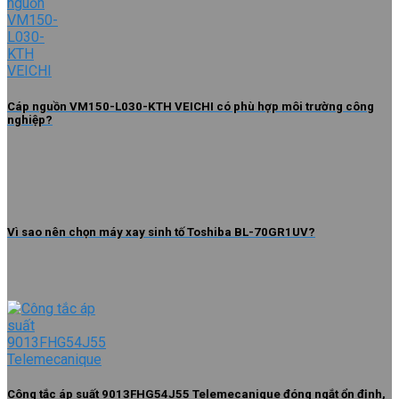
Cáp nguồn VM150-L030-KTH VEICHI có phù hợp môi trường công
nghiệp?
Vì sao nên chọn máy xay sinh tố Toshiba BL-70GR1UV?
Công tắc áp suất 9013FHG54J55 Telemecanique đóng ngắt ổn định,