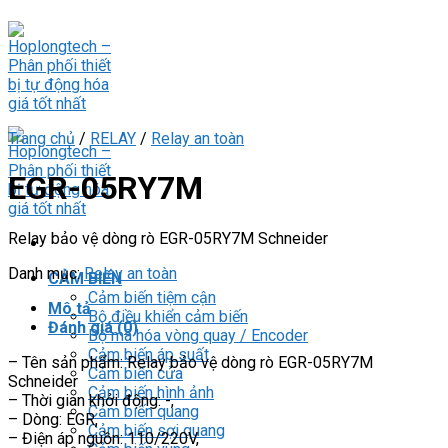
Skip
to
content
Trang chủ
/
RELAY
/
Relay an toàn
EGR-05RY7M
Relay bảo vệ dòng rò EGR-05RY7M Schneider
Danh mục:
Relay an toàn
CẢM BIẾN
Cảm biến tiệm cận
Mô tả
Bộ điều khiển cảm biến
Đánh giá (0)
Bộ mã hóa vòng quay / Encoder
Cảm biến áp suất
– Tên sản phẩm: Relay bảo vệ dòng rò EGR-05RY7M
Cảm biến cửa
Schneider
Cảm biến hình ảnh
– Thời gian khởi động: -,
Cảm biến quang
– Dòng: EGR,
Cảm biến sợi quang
– Điện áp nguồn: 110/220V,