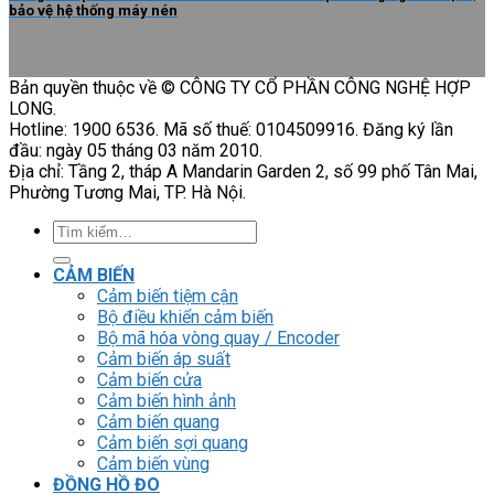
bảo vệ hệ thống máy nén
Bản quyền thuộc về © CÔNG TY CỔ PHẦN CÔNG NGHỆ HỢP
LONG.
Hotline: 1900 6536. Mã số thuế: 0104509916. Đăng ký lần
đầu: ngày 05 tháng 03 năm 2010.
Địa chỉ: Tầng 2, tháp A Mandarin Garden 2, số 99 phố Tân Mai,
Phường Tương Mai, TP. Hà Nội.
Tìm
kiếm:
CẢM BIẾN
Cảm biến tiệm cận
Bộ điều khiển cảm biến
Bộ mã hóa vòng quay / Encoder
Cảm biến áp suất
Cảm biến cửa
Cảm biến hình ảnh
Cảm biến quang
Cảm biến sợi quang
Cảm biến vùng
ĐỒNG HỒ ĐO