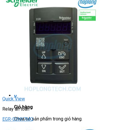
Light Star
DRIVER / MOTOR STEP
ĐÈN BÁO
Đèn báo quay
Đèn báo panel tròn
Đèn báo tháp
Đèn báo khác
CHUYỂN MẠCH / NÚT NHẤN
Chuyển mạch có khóa
Công tắc dừng khẩn
Nút nhấn
Phích cắm / Ổ cắm / Công tắc
Can nhiệt
Tìm
kiếm:
0
Quick View
Giỏ hàng
Relay an toàn
Chưa có sản phẩm trong giỏ hàng.
EGR-05NY7MQ