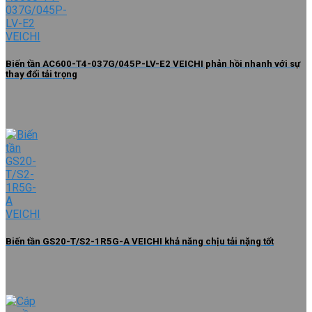
Biến tần AC600-T4-037G/045P-LV-E2 VEICHI phản hồi nhanh với sự
thay đổi tải trọng
Biến tần GS20-T/S2-1R5G-A VEICHI khả năng chịu tải nặng tốt