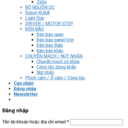
Zelio
BỘ NGUỒN DC
Robot KUKA
Light Star
DRIVER / MOTOR STEP
ĐÈN BÁO
Đèn báo quay
Đèn báo panel tròn
Đèn báo tháp
Đèn báo khác
CHUYỂN MẠCH / NÚT NHẤN
Chuyển mạch có khóa
Công tắc dừng khẩn
Nút nhấn
Phích cắm / Ổ cắm / Công tắc
Can nhiệt
Đăng nhập
Newsletter
Đăng nhập
Tên tài khoản hoặc địa chỉ email
*