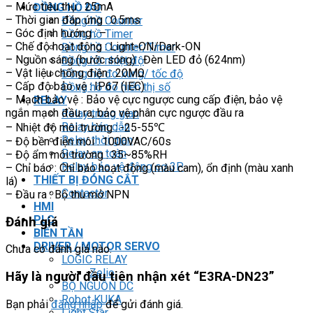
– Mức tiêu thụ : 25mA
ĐỒNG HỒ ĐO
– Thời gian đáp ứng : 0.5ms
Đồng hồ Counter
– Góc định hướng : –
Đồng hồ Timer
– Chế độ hoạt động : Light-ON/Dark-ON
Đồng hồ Counter/Timer
– Nguồn sáng (bước sóng) : Đèn LED đỏ (624nm)
Đồng hồ nhiệt độ
– Vật liệu chống điện : 20MΩ
Đồng hồ đo xung/ tốc độ
– Cấp độ bảo vệ : IP67 (IEC)
Đồng hồ đo hiển thị số
– Mạch bảo vệ : Bảo vệ cực ngược cung cấp điện, bảo vệ
RELAY
ngắn mạch đầu ra, bảo vệ phân cực ngược đầu ra
Relay trung gian
Relay bán dẫn
– Nhiệt độ môi trường : -25-55℃
Relay thời gian
– Độ bền điện môi : 1000VAC/60s
Relay an toàn
– Độ ẩm môi trường : 35~85%RH
Relay bảo vệ động cơ 3P
– Chỉ báo : Chỉ báo hoạt động (màu cam), ổn định (màu xanh
THIẾT BỊ ĐÓNG CẮT
lá)
Contactor
– Đầu ra : Bộ thu mở NPN
HMI
PLC
Đánh giá
BIẾN TẦN
DRIVER / MOTOR SERVO
Chưa có đánh giá nào.
LOGIC RELAY
Zelio
Hãy là người đầu tiên nhận xét “E3RA-DN23”
BỘ NGUỒN DC
Robot KUKA
Bạn phải
đăng nhập
để gửi đánh giá.
Light Star