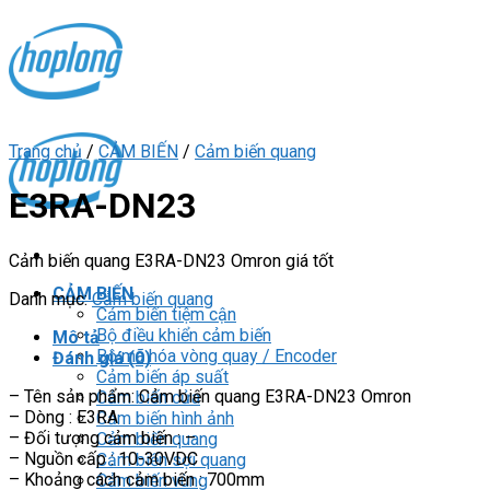
Skip
to
content
Trang chủ
/
CẢM BIẾN
/
Cảm biến quang
E3RA-DN23
Cảm biến quang E3RA-DN23 Omron giá tốt
CẢM BIẾN
Danh mục:
Cảm biến quang
Cảm biến tiệm cận
Bộ điều khiển cảm biến
Mô tả
Bộ mã hóa vòng quay / Encoder
Đánh giá (0)
Cảm biến áp suất
– Tên sản phẩm: Cảm biến quang E3RA-DN23 Omron
Cảm biến cửa
– Dòng : E3RA
Cảm biến hình ảnh
– Đối tượng cảm biến : –
Cảm biến quang
– Nguồn cấp : 10-30VDC
Cảm biến sợi quang
– Khoảng cách cảm biến : 700mm
Cảm biến vùng