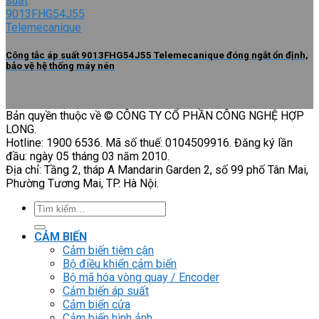
Công tắc áp suất 9013FHG54J55 Telemecanique đóng ngắt ổn định,
bảo vệ hệ thống máy nén
Bản quyền thuộc về © CÔNG TY CỔ PHẦN CÔNG NGHỆ HỢP
LONG.
Hotline: 1900 6536. Mã số thuế: 0104509916. Đăng ký lần
đầu: ngày 05 tháng 03 năm 2010.
Địa chỉ: Tầng 2, tháp A Mandarin Garden 2, số 99 phố Tân Mai,
Phường Tương Mai, TP. Hà Nội.
Tìm
kiếm:
CẢM BIẾN
Cảm biến tiệm cận
Bộ điều khiển cảm biến
Bộ mã hóa vòng quay / Encoder
Cảm biến áp suất
Cảm biến cửa
Cảm biến hình ảnh