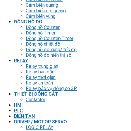
Cảm biến quang
Cảm biến sợi quang
Cảm biến vùng
ĐỒNG HỒ ĐO
Đồng hồ Counter
Đồng hồ Timer
Đồng hồ Counter/Timer
Đồng hồ nhiệt độ
Đồng hồ đo xung/ tốc độ
Đồng hồ đo hiển thị số
RELAY
Relay trung gian
Relay bán dẫn
Relay thời gian
Relay an toàn
Relay bảo vệ động cơ 3P
THIẾT BỊ ĐÓNG CẮT
Contactor
HMI
PLC
BIẾN TẦN
DRIVER / MOTOR SERVO
LOGIC RELAY