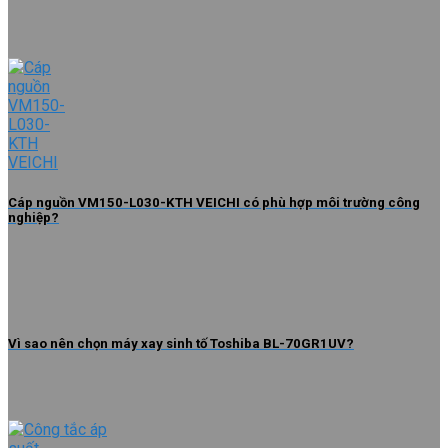
Cáp nguồn VM150-L030-KTH VEICHI có phù hợp môi trường công
nghiệp?
Vì sao nên chọn máy xay sinh tố Toshiba BL-70GR1UV?