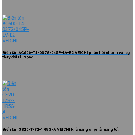
Biến tần AC600-T4-037G/045P-LV-E2 VEICHI phản hồi nhanh với sự
thay đổi tải trọng
Biến tần GS20-T/S2-1R5G-A VEICHI khả năng chịu tải nặng tốt