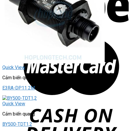
Quick View
Cảm biến quang
E3RA-DP11 2M
Quick View
Cảm biến quang
BY500-TDT1,2