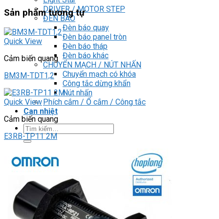
DRIVER / MOTOR STEP
Sản phẩm tương tự
ĐÈN BÁO
Đèn báo quay
Đèn báo panel tròn
Quick View
Đèn báo tháp
Đèn báo khác
Cảm biến quang
CHUYỂN MẠCH / NÚT NHẤN
Chuyển mạch có khóa
BM3M-TDT1,2
Công tắc dừng khẩn
Nút nhấn
Phích cắm / Ổ cắm / Công tắc
Quick View
Can nhiệt
Cảm biến quang
Tìm
E3RB-TP11 2M
kiếm:
0
Giỏ hàng
Chưa có sản phẩm trong giỏ hàng.