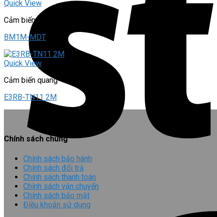
Quick View
Cảm biến quang
BM1M-MDT
Quick View
Cảm biến quang
E3RB-TN11 2M
Chính sách chung
Chính sách bảo hành
Chính sách đổi trả
Chính sách thanh toán
Chính sách vận chuyển
Chính sách bảo mật
Điều khoản sử dụng