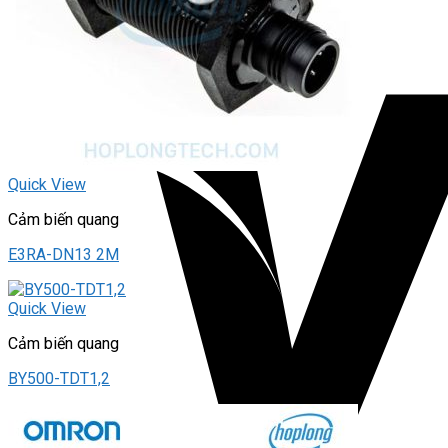
Quick View
Cảm biến quang
E3RA-DN13 2M
Quick View
Cảm biến quang
BY500-TDT1,2