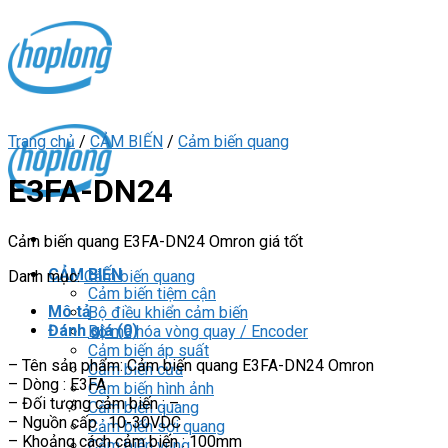
Skip
to
content
Trang chủ
/
CẢM BIẾN
/
Cảm biến quang
E3FA-DN24
Cảm biến quang E3FA-DN24 Omron giá tốt
CẢM BIẾN
Danh mục:
Cảm biến quang
Cảm biến tiệm cận
Mô tả
Bộ điều khiển cảm biến
Đánh giá (0)
Bộ mã hóa vòng quay / Encoder
Cảm biến áp suất
– Tên sản phẩm: Cảm biến quang E3FA-DN24 Omron
Cảm biến cửa
– Dòng : E3FA
Cảm biến hình ảnh
– Đối tượng cảm biến : –
Cảm biến quang
– Nguồn cấp : 10-30VDC
Cảm biến sợi quang
– Khoảng cách cảm biến : 100mm
Cảm biến vùng