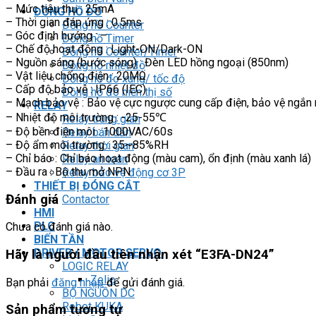
– Mức tiêu thụ : 25mA
ĐỒNG HỒ ĐO
– Thời gian đáp ứng : 0.5ms
Đồng hồ Counter
– Góc định hướng : –
Đồng hồ Timer
– Chế độ hoạt động : Light-ON/Dark-ON
Đồng hồ Counter/Timer
– Nguồn sáng (bước sóng) : Đèn LED hồng ngoại (850nm)
Đồng hồ nhiệt độ
– Vật liệu chống điện : 20MΩ
Đồng hồ đo xung/ tốc độ
– Cấp độ bảo vệ : IP66 (IEC)
Đồng hồ đo hiển thị số
– Mạch bảo vệ : Bảo vệ cực ngược cung cấp điện, bảo vệ ngắn
RELAY
– Nhiệt độ môi trường : -25-55℃
Relay trung gian
– Độ bền điện môi : 1000VAC/60s
Relay bán dẫn
– Độ ẩm môi trường : 35~85%RH
Relay thời gian
– Chỉ báo : Chỉ báo hoạt động (màu cam), ổn định (màu xanh lá)
Relay an toàn
– Đầu ra : Bộ thu mở NPN
Relay bảo vệ động cơ 3P
THIẾT BỊ ĐÓNG CẮT
Đánh giá
Contactor
HMI
PLC
Chưa có đánh giá nào.
BIẾN TẦN
DRIVER / MOTOR SERVO
Hãy là người đầu tiên nhận xét “E3FA-DN24”
LOGIC RELAY
Zelio
Bạn phải
đăng nhập
để gửi đánh giá.
BỘ NGUỒN DC
Robot KUKA
Sản phẩm tương tự