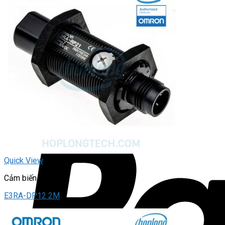
Quick View
Cảm biến quang
E3RA-DP12 2M