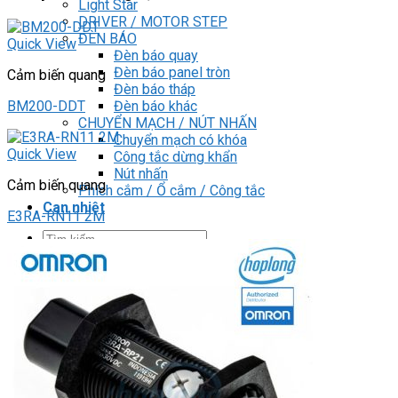
Light Star
DRIVER / MOTOR STEP
ĐÈN BÁO
Quick View
Đèn báo quay
Đèn báo panel tròn
Cảm biến quang
Đèn báo tháp
Đèn báo khác
BM200-DDT
CHUYỂN MẠCH / NÚT NHẤN
Chuyển mạch có khóa
Quick View
Công tắc dừng khẩn
Nút nhấn
Cảm biến quang
Phích cắm / Ổ cắm / Công tắc
Can nhiệt
E3RA-RN11 2M
Tìm
kiếm:
0
Giỏ hàng
Chưa có sản phẩm trong giỏ hàng.