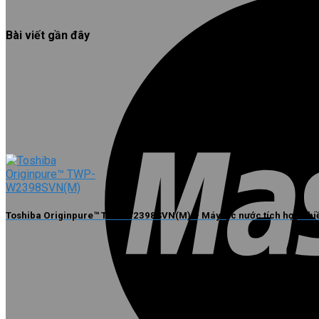
Bài viết gần đây
Toshiba Originpure™ TWP-W2398SVN(M) – Máy lọc nước tích hợp nhiề