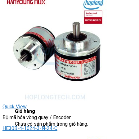
DRIVER / MOTOR STEP
ĐÈN BÁO
Đèn báo quay
Đèn báo panel tròn
Đèn báo tháp
Đèn báo khác
CHUYỂN MẠCH / NÚT NHẤN
Chuyển mạch có khóa
Công tắc dừng khẩn
Nút nhấn
Phích cắm / Ổ cắm / Công tắc
Can nhiệt
Tìm
kiếm:
0
Quick View
Giỏ hàng
Bộ mã hóa vòng quay / Encoder
Chưa có sản phẩm trong giỏ hàng.
HE30B-4-1024-3-N-24-C