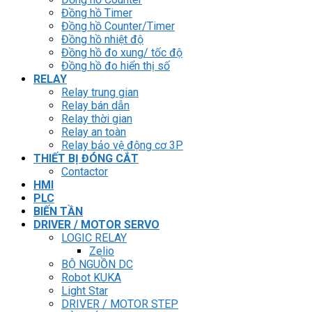
LOGIC RELAY
Zelio
BỘ NGUỒN DC
Robot KUKA
Light Star
DRIVER / MOTOR STEP
ĐÈN BÁO
Đèn báo quay
Đèn báo panel tròn
Đèn báo tháp
Đèn báo khác
CHUYỂN MẠCH / NÚT NHẤN
Chuyển mạch có khóa
Công tắc dừng khẩn
Nút nhấn
Phích cắm / Ổ cắm / Công tắc
Can nhiệt
Đăng nhập
Newsletter
Đăng nhập
Tên tài khoản hoặc địa chỉ email
*