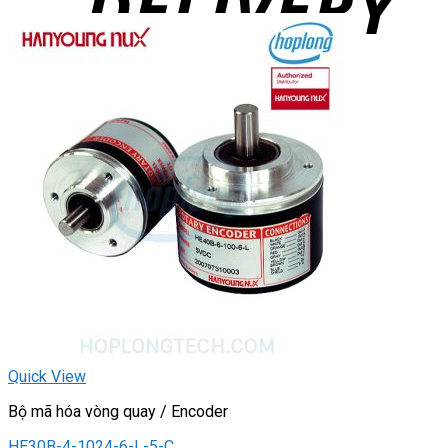
Quick View
Bộ mã hóa vòng quay / Encoder
HE30B-4-1024-6-L-5-C