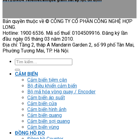
Cảm biến hình ảnh
Cảm biến quang
Cảm biến sợi quang
Cảm biến vùng
ĐỒNG HỒ ĐO
Đồng hồ Counter
Đồng hồ Timer
Đồng hồ Counter/Timer
Đồng hồ nhiệt độ
Đồng hồ đo xung/ tốc độ
Đồng hồ đo hiển thị số
RELAY
Relay trung gian
Relay bán dẫn
Relay thời gian
Relay an toàn
Relay bảo vệ động cơ 3P
THIẾT BỊ ĐÓNG CẮT
Contactor
HMI
PLC
BIẾN TẦN
DRIVER / MOTOR SERVO