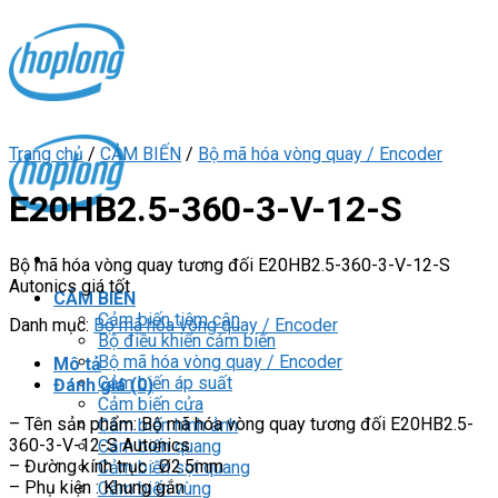
Skip
to
content
Trang chủ
/
CẢM BIẾN
/
Bộ mã hóa vòng quay / Encoder
E20HB2.5-360-3-V-12-S
Bộ mã hóa vòng quay tương đối E20HB2.5-360-3-V-12-S
Autonics giá tốt
CẢM BIẾN
Cảm biến tiệm cận
Danh mục:
Bộ mã hóa vòng quay / Encoder
Bộ điều khiển cảm biến
Bộ mã hóa vòng quay / Encoder
Mô tả
Cảm biến áp suất
Đánh giá (0)
Cảm biến cửa
– Tên sản phẩm: Bộ mã hóa vòng quay tương đối E20HB2.5-
Cảm biến hình ảnh
360-3-V-12-S Autonics
Cảm biến quang
– Đường kính trục : Ø2.5mm
Cảm biến sợi quang
– Phụ kiện : Khung gắn
Cảm biến vùng