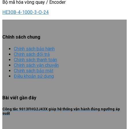
Bộ mã hóa vòng quay / Encoder
HE30B-4-1000-3-O-24
Chính sách chung
Chính sách bảo hành
Chính sách đổi trả
Chính sách thanh toán
Chính sách vận chuyển
Chính sách bảo mật
Điều khoản sử dụng
Bài viết gần đây
Công tắc 9013FHG2J43X giúp hệ thống vận hành đúng ngưỡng áp
suất