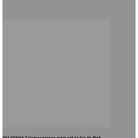
9012GNO4 Telemecanique giám sát áp lực ổn định
Bản quyền thuộc về © CÔNG TY CỔ PHẦN CÔNG NGHỆ HỢP
LONG.
Hotline: 1900 6536. Mã số thuế: 0104509916. Đăng ký lần
đầu: ngày 05 tháng 03 năm 2010.
Địa chỉ: Tầng 2, tháp A Mandarin Garden 2, số 99 phố Tân Mai,
Phường Tương Mai, TP. Hà Nội.
Tìm
kiếm:
CẢM BIẾN
Cảm biến tiệm cận
Bộ điều khiển cảm biến
Bộ mã hóa vòng quay / Encoder
Cảm biến áp suất
Cảm biến cửa