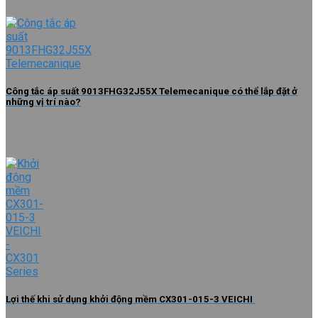
Công tắc áp suất 9013FHG32J55X Telemecanique có thể lắp đặt ở
những vị trí nào?
Lợi thế khi sử dụng khởi động mềm CX301-015-3 VEICHI