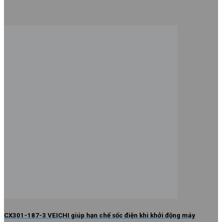
CX301-187-3 VEICHI giúp hạn chế sốc điện khi khởi động máy