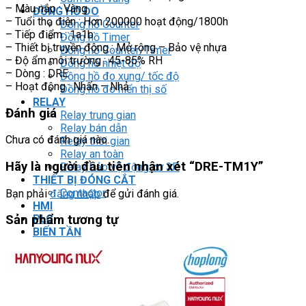
– Màu nắp : Vàng
ĐỒNG HỒ ĐO
– Tuổi thọ điện : Hơn 200000 hoạt động/1800h
Đồng hồ Counter
– Tiếp điểm : 1a1b
Đồng hồ Timer
– Thiết bị truyền động : Mở rộng – Bảo vệ nhựa
Đồng hồ Counter/Timer
– Độ ẩm môi trường : 45-85% RH
Đồng hồ nhiệt độ
– Dòng : DRE
Đồng hồ đo xung/ tốc độ
– Hoạt động : Nhấn – Nhả
Đồng hồ đo hiển thị số
RELAY
Đánh giá
Relay trung gian
Relay bán dẫn
Chưa có đánh giá nào.
Relay thời gian
Relay an toàn
Hãy là người đầu tiên nhận xét “DRE-TM1Y”
Relay bảo vệ động cơ 3P
THIẾT BỊ ĐÓNG CẮT
Contactor
Bạn phải
đăng nhập
để gửi đánh giá.
HMI
PLC
Sản phẩm tương tự
BIẾN TẦN
DRIVER / MOTOR SERVO
LOGIC RELAY
Zelio
BỘ NGUỒN DC
Robot KUKA