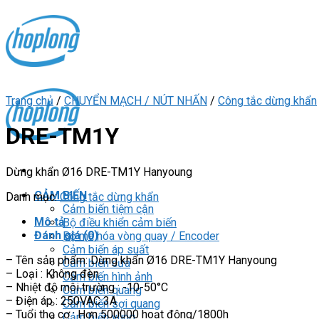
Skip
to
content
Trang chủ
/
CHUYỂN MẠCH / NÚT NHẤN
/
Công tắc dừng khẩn
DRE-TM1Y
Dừng khẩn Ø16 DRE-TM1Y Hanyoung
CẢM BIẾN
Danh mục:
Công tắc dừng khẩn
Cảm biến tiệm cận
Mô tả
Bộ điều khiển cảm biến
Đánh giá (0)
Bộ mã hóa vòng quay / Encoder
Cảm biến áp suất
– Tên sản phẩm: Dừng khẩn Ø16 DRE-TM1Y Hanyoung
Cảm biến cửa
– Loại : Không đèn
Cảm biến hình ảnh
– Nhiệt độ môi trường : -10-50°C
Cảm biến quang
– Điện áp : 250VAC 3A
Cảm biến sợi quang
– Tuổi thọ cơ : Hơn 500000 hoạt động/1800h
Cảm biến vùng