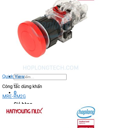
Light Star
DRIVER / MOTOR STEP
ĐÈN BÁO
Đèn báo quay
Đèn báo panel tròn
Đèn báo tháp
Đèn báo khác
CHUYỂN MẠCH / NÚT NHẤN
Chuyển mạch có khóa
Công tắc dừng khẩn
Nút nhấn
Phích cắm / Ổ cắm / Công tắc
Can nhiệt
Tìm
Quick View
kiếm:
Công tắc dừng khẩn
0
MRE-RM2G
Giỏ hàng
Chưa có sản phẩm trong giỏ hàng.