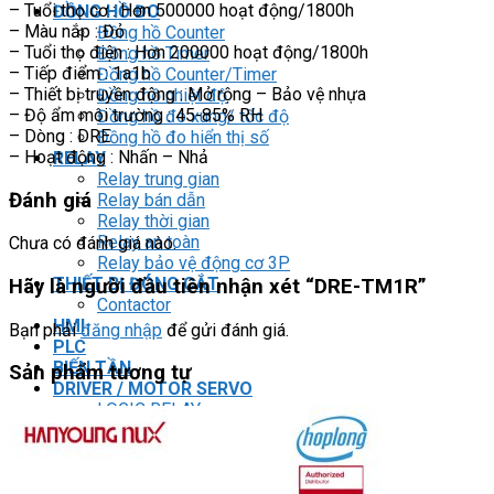
– Tuổi thọ cơ : Hơn 500000 hoạt động/1800h
ĐỒNG HỒ ĐO
– Màu nắp : Đỏ
Đồng hồ Counter
– Tuổi thọ điện : Hơn 200000 hoạt động/1800h
Đồng hồ Timer
– Tiếp điểm : 1a1b
Đồng hồ Counter/Timer
– Thiết bị truyền động : Mở rộng – Bảo vệ nhựa
Đồng hồ nhiệt độ
– Độ ẩm môi trường : 45-85% RH
Đồng hồ đo xung/ tốc độ
– Dòng : DRE
Đồng hồ đo hiển thị số
– Hoạt động : Nhấn – Nhả
RELAY
Relay trung gian
Đánh giá
Relay bán dẫn
Relay thời gian
Relay an toàn
Chưa có đánh giá nào.
Relay bảo vệ động cơ 3P
THIẾT BỊ ĐÓNG CẮT
Hãy là người đầu tiên nhận xét “DRE-TM1R”
Contactor
HMI
Bạn phải
đăng nhập
để gửi đánh giá.
PLC
BIẾN TẦN
Sản phẩm tương tự
DRIVER / MOTOR SERVO
LOGIC RELAY
Zelio
BỘ NGUỒN DC
Robot KUKA
Light Star