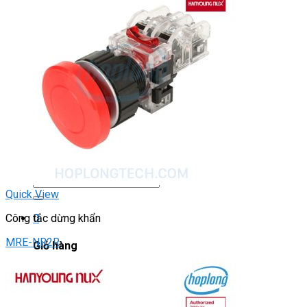
DRIVER / MOTOR STEP
ĐÈN BÁO
Đèn báo quay
Đèn báo panel tròn
Đèn báo tháp
Đèn báo khác
CHUYỂN MẠCH / NÚT NHẤN
Chuyển mạch có khóa
Công tắc dừng khẩn
Nút nhấn
Phích cắm / Ổ cắm / Công tắc
Can nhiệt
Tìm
kiếm:
Quick View
0
Công tắc dừng khẩn
MRE-NR2R
Giỏ hàng
Chưa có sản phẩm trong giỏ hàng.