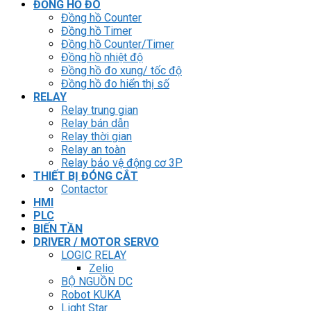
ĐỒNG HỒ ĐO
Đồng hồ Counter
Đồng hồ Timer
Đồng hồ Counter/Timer
Đồng hồ nhiệt độ
Đồng hồ đo xung/ tốc độ
Đồng hồ đo hiển thị số
RELAY
Relay trung gian
Relay bán dẫn
Relay thời gian
Relay an toàn
Relay bảo vệ động cơ 3P
THIẾT BỊ ĐÓNG CẮT
Contactor
HMI
PLC
BIẾN TẦN
DRIVER / MOTOR SERVO
LOGIC RELAY
Zelio
BỘ NGUỒN DC
Robot KUKA
Light Star