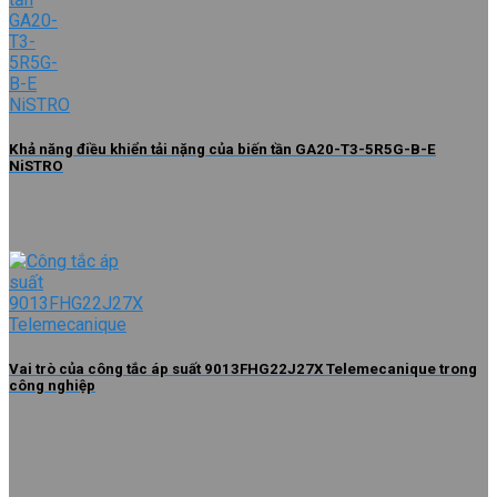
Khả năng điều khiển tải nặng của biến tần GA20-T3-5R5G-B-E
NiSTRO
Vai trò của công tắc áp suất 9013FHG22J27X Telemecanique trong
công nghiệp