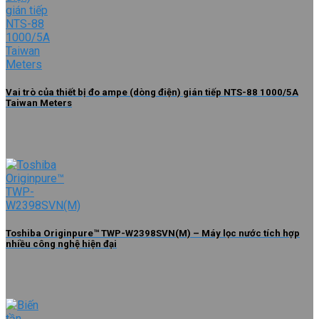
Vai trò của thiết bị đo ampe (dòng điện) gián tiếp NTS-88 1000/5A
Taiwan Meters
Toshiba Originpure™ TWP-W2398SVN(M) – Máy lọc nước tích hợp
nhiều công nghệ hiện đại