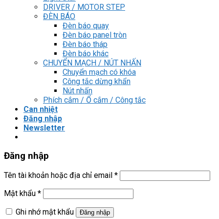
DRIVER / MOTOR STEP
ĐÈN BÁO
Đèn báo quay
Đèn báo panel tròn
Đèn báo tháp
Đèn báo khác
CHUYỂN MẠCH / NÚT NHẤN
Chuyển mạch có khóa
Công tắc dừng khẩn
Nút nhấn
Phích cắm / Ổ cắm / Công tắc
Can nhiệt
Đăng nhập
Newsletter
Đăng nhập
Tên tài khoản hoặc địa chỉ email
*
Mật khẩu
*
Ghi nhớ mật khẩu
Đăng nhập