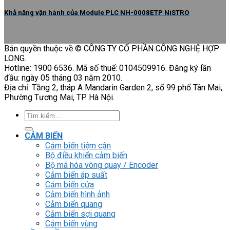
Khả năng vận hành của Module PLC NH-0008ETP NiSTRO
Bản quyền thuộc về © CÔNG TY CỔ PHẦN CÔNG NGHỆ HỢP
LONG.
Hotline: 1900 6536. Mã số thuế: 0104509916. Đăng ký lần
đầu: ngày 05 tháng 03 năm 2010.
Địa chỉ: Tầng 2, tháp A Mandarin Garden 2, số 99 phố Tân Mai,
Phường Tương Mai, TP. Hà Nội.
Tìm
kiếm:
CẢM BIẾN
Cảm biến tiệm cận
Bộ điều khiển cảm biến
Bộ mã hóa vòng quay / Encoder
Cảm biến áp suất
Cảm biến cửa
Cảm biến hình ảnh
Cảm biến quang
Cảm biến sợi quang
Cảm biến vùng