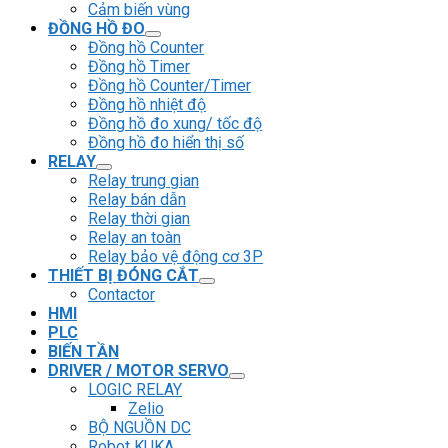
Cảm biến vùng
ĐỒNG HỒ ĐO
Đồng hồ Counter
Đồng hồ Timer
Đồng hồ Counter/Timer
Đồng hồ nhiệt độ
Đồng hồ đo xung/ tốc độ
Đồng hồ đo hiển thị số
RELAY
Relay trung gian
Relay bán dẫn
Relay thời gian
Relay an toàn
Relay bảo vệ động cơ 3P
THIẾT BỊ ĐÓNG CẮT
Contactor
HMI
PLC
BIẾN TẦN
DRIVER / MOTOR SERVO
LOGIC RELAY
Zelio
BỘ NGUỒN DC
Robot KUKA