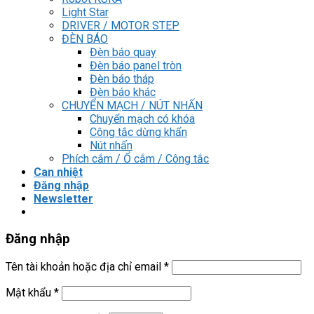
Light Star
DRIVER / MOTOR STEP
ĐÈN BÁO
Đèn báo quay
Đèn báo panel tròn
Đèn báo tháp
Đèn báo khác
CHUYỂN MẠCH / NÚT NHẤN
Chuyển mạch có khóa
Công tắc dừng khẩn
Nút nhấn
Phích cắm / Ổ cắm / Công tắc
Can nhiệt
Đăng nhập
Newsletter
Đăng nhập
Tên tài khoản hoặc địa chỉ email
*
Mật khẩu
*