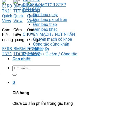
DRIVER / MOTOR STEP
ĐÈN BÁO
Đèn báo quay
Quick
Quick
Quick
Đèn báo panel tròn
View
View
View
Đèn báo tháp
Đèn báo khác
Cảm
Cảm
Cảm
CHUYỂN MẠCH / NÚT NHẤN
biến
biến
biến
Chuyển mạch có khóa
quang
quang
quang
Công tắc dừng khẩn
E3RB-
BM3M-
BYS500-
Nút nhấn
TN21
TDT1,2
TDT1,2
Phích cắm / Ổ cắm / Công tắc
Can nhiệt
Tìm
kiếm:
0
Giỏ hàng
Chưa có sản phẩm trong giỏ hàng.