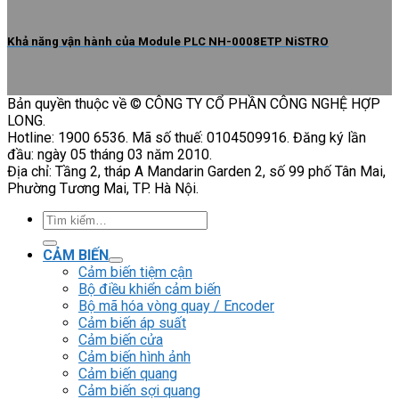
Khả năng vận hành của Module PLC NH-0008ETP NiSTRO
Bản quyền thuộc về © CÔNG TY CỔ PHẦN CÔNG NGHỆ HỢP
LONG.
Hotline: 1900 6536. Mã số thuế: 0104509916. Đăng ký lần
đầu: ngày 05 tháng 03 năm 2010.
Địa chỉ: Tầng 2, tháp A Mandarin Garden 2, số 99 phố Tân Mai,
Phường Tương Mai, TP. Hà Nội.
Tìm
kiếm:
CẢM BIẾN
Cảm biến tiệm cận
Bộ điều khiển cảm biến
Bộ mã hóa vòng quay / Encoder
Cảm biến áp suất
Cảm biến cửa
Cảm biến hình ảnh
Cảm biến quang
Cảm biến sợi quang