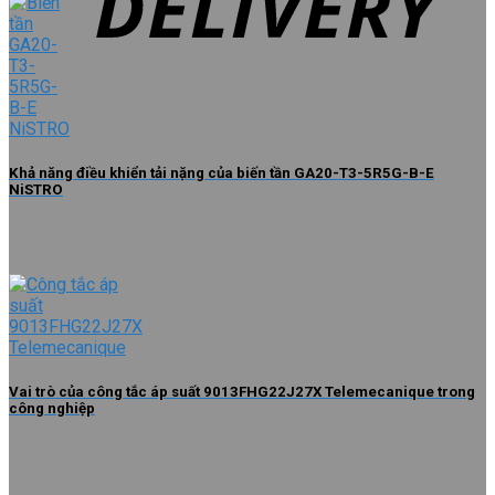
Khả năng điều khiển tải nặng của biến tần GA20-T3-5R5G-B-E
NiSTRO
Vai trò của công tắc áp suất 9013FHG22J27X Telemecanique trong
công nghiệp