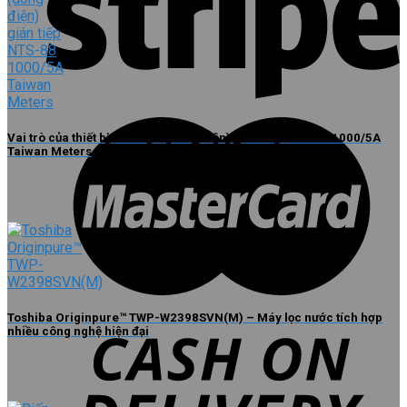
Vai trò của thiết bị đo ampe (dòng điện) gián tiếp NTS-88 1000/5A
Taiwan Meters
Toshiba Originpure™ TWP-W2398SVN(M) – Máy lọc nước tích hợp
nhiều công nghệ hiện đại