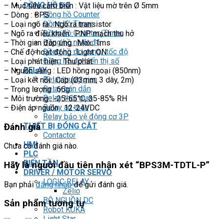
ĐỒNG HỒ ĐO
– Mục tiêu cảm biến : Vật liệu mờ trên Ø 5mm
Đồng hồ Counter
– Dòng : BPS
Đồng hồ Timer
– Loại ngõ ra : Ngõ ra transistor
Đồng hồ Counter/Timer
– Ngõ ra điều khiển : PNP mạch thu hở
Đồng hồ nhiệt độ
– Thời gian đáp ứng : Max. 1ms
Đồng hồ đo xung/ tốc độ
– Chế độ hoạt động : Light ON
Đồng hồ đo hiển thị số
– Loại phát hiện : Thu phát
RELAY
– Nguồn sáng : LED hồng ngoại (850nm)
Relay trung gian
– Loại kết nối : Cáp (Ø3mm, 3 dây, 2m)
Relay bán dẫn
– Trọng lượng : 66g
Relay thời gian
– Môi trường : -25-65°C, 35-85% RH
Relay an toàn
– Điện áp nguồn : 12-24VDC
Relay bảo vệ động cơ 3P
THIẾT BỊ ĐÓNG CẮT
Đánh giá
Contactor
HMI
Chưa có đánh giá nào.
PLC
BIẾN TẦN
Hãy là người đầu tiên nhận xét “BPS3M-TDTL-P”
DRIVER / MOTOR SERVO
LOGIC RELAY
Bạn phải
đăng nhập
để gửi đánh giá.
Zelio
BỘ NGUỒN DC
Sản phẩm tương tự
Robot KUKA
Light Star