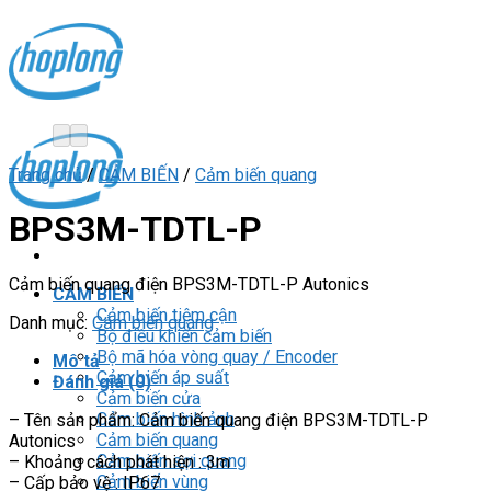
Skip
to
content
Trang chủ
/
CẢM BIẾN
/
Cảm biến quang
BPS3M-TDTL-P
Cảm biến quang điện BPS3M-TDTL-P Autonics
CẢM BIẾN
Cảm biến tiệm cận
Danh mục:
Cảm biến quang
Bộ điều khiển cảm biến
Bộ mã hóa vòng quay / Encoder
Mô tả
Cảm biến áp suất
Đánh giá (0)
Cảm biến cửa
Cảm biến hình ảnh
– Tên sản phẩm: Cảm biến quang điện BPS3M-TDTL-P
Cảm biến quang
Autonics
Cảm biến sợi quang
– Khoảng cách phát hiện : 3m
Cảm biến vùng
– Cấp bảo vệ : IP67