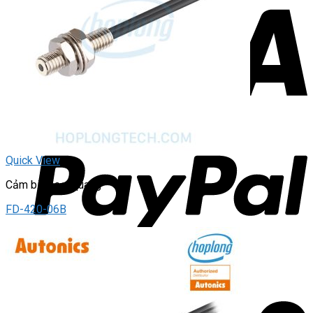
Quick View
Cảm biến sợi quang
FD-420-06B