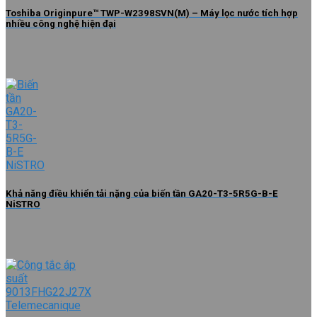
Toshiba Originpure™ TWP-W2398SVN(M) – Máy lọc nước tích hợp
nhiều công nghệ hiện đại
Khả năng điều khiển tải nặng của biến tần GA20-T3-5R5G-B-E
NiSTRO