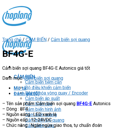
Skip
to
content
Trang chủ
/
CẢM BIẾN
/
Cảm biến sợi quang
BF4G-E
Cảm biến sợi quang BF4G-E Autonics giá tốt
CẢM BIẾN
Danh mục:
Cảm biến sợi quang
Cảm biến tiệm cận
Bộ điều khiển cảm biến
Mô tả
Bộ mã hóa vòng quay / Encoder
Đánh giá (0)
Cảm biến áp suất
– Tên sản phẩm: Cảm biến sợi quang
BF4G-E
Autonics
Cảm biến cửa
– Dòng : BF4
Cảm biến hình ảnh
– Nguồn sáng : LED xanh lá
Cảm biến quang
– Nguồn cấp : 12-24VDC
Cảm biến sợi quang
– Chức năng : Ngăn ngừa giao thoa, tự chuẩn đoán
Cảm biến vùng