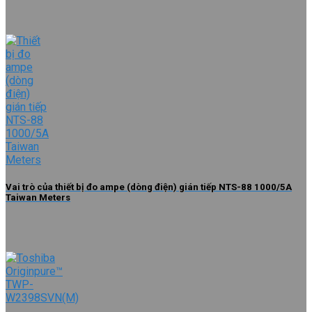
Vai trò của thiết bị đo ampe (dòng điện) gián tiếp NTS-88 1000/5A
Taiwan Meters