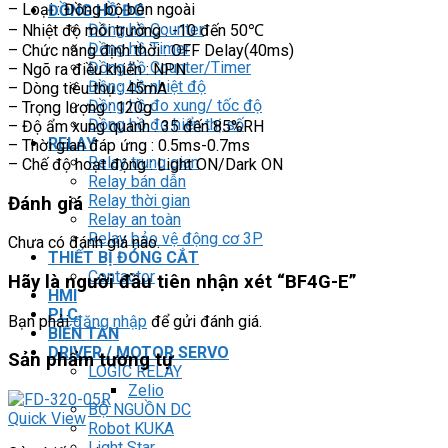
– Loại : Đồng bộ bên ngoài
ĐỒNG HỒ ĐO
Đồng hồ Counter
– Nhiệt độ môi trường : -10 đến 50℃
Đồng hồ Timer
– Chức năng định thời : OFF Delay(40ms)
Đồng hồ Counter/Timer
– Ngõ ra điều khiển : NPN
Đồng hồ nhiệt độ
– Dòng tiêu thụ : 45mA
Đồng hồ đo xung/ tốc độ
– Trọng lượng : 120g
Đồng hồ đo hiển thị số
– Độ ẩm xung quanh : 35 đến 85%RH
RELAY
– Thời gian đáp ứng : 0.5ms-0.7ms
Relay trung gian
– Chế độ hoạt động : Light ON/Dark ON
Relay bán dẫn
Relay thời gian
Đánh giá
Relay an toàn
Relay bảo vệ động cơ 3P
Chưa có đánh giá nào.
THIẾT BỊ ĐÓNG CẮT
Contactor
Hãy là người đầu tiên nhận xét “BF4G-E”
HMI
PLC
Bạn phải
đăng nhập
để gửi đánh giá.
BIẾN TẦN
DRIVER / MOTOR SERVO
Sản phẩm tương tự
LOGIC RELAY
Zelio
BỘ NGUỒN DC
Quick View
Robot KUKA
Light Star