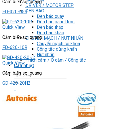
Cảm biến sợi quang
DRIVER / MOTOR STEP
ĐÈN BÁO
FD-320-05R
Đèn báo quay
Đèn báo panel tròn
Đèn báo tháp
Quick View
Đèn báo khác
Cảm biến sợi quang
CHUYỂN MẠCH / NÚT NHẤN
Chuyển mạch có khóa
FD-620-10R
Công tắc dừng khẩn
Nút nhấn
Phích cắm / Ổ cắm / Công tắc
Quick View
Can nhiệt
Cảm biến sợi quang
Tìm
kiếm:
GD-420-20H2
0
Giỏ hàng
Chưa có sản phẩm trong giỏ hàng.