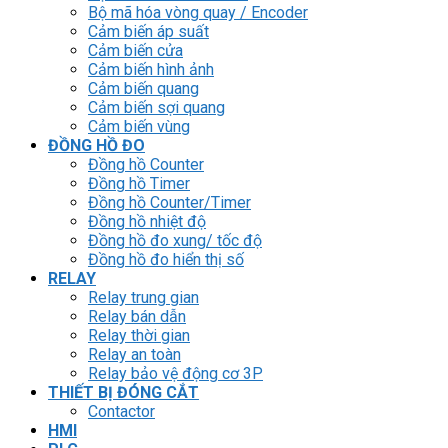
Bộ mã hóa vòng quay / Encoder
Cảm biến áp suất
Cảm biến cửa
Cảm biến hình ảnh
Cảm biến quang
Cảm biến sợi quang
Cảm biến vùng
ĐỒNG HỒ ĐO
Đồng hồ Counter
Đồng hồ Timer
Đồng hồ Counter/Timer
Đồng hồ nhiệt độ
Đồng hồ đo xung/ tốc độ
Đồng hồ đo hiển thị số
RELAY
Relay trung gian
Relay bán dẫn
Relay thời gian
Relay an toàn
Relay bảo vệ động cơ 3P
THIẾT BỊ ĐÓNG CẮT
Contactor
HMI