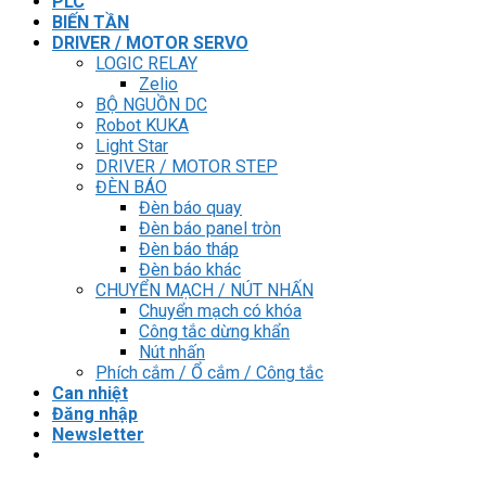
PLC
BIẾN TẦN
DRIVER / MOTOR SERVO
LOGIC RELAY
Zelio
BỘ NGUỒN DC
Robot KUKA
Light Star
DRIVER / MOTOR STEP
ĐÈN BÁO
Đèn báo quay
Đèn báo panel tròn
Đèn báo tháp
Đèn báo khác
CHUYỂN MẠCH / NÚT NHẤN
Chuyển mạch có khóa
Công tắc dừng khẩn
Nút nhấn
Phích cắm / Ổ cắm / Công tắc
Can nhiệt
Đăng nhập
Newsletter