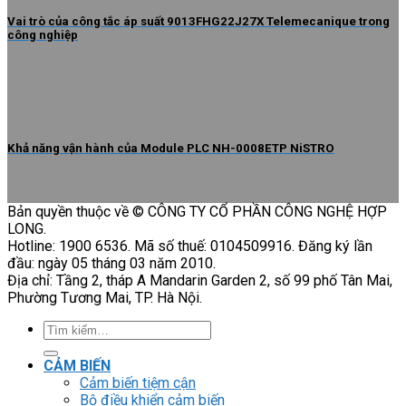
Vai trò của công tắc áp suất 9013FHG22J27X Telemecanique trong
công nghiệp
Khả năng vận hành của Module PLC NH-0008ETP NiSTRO
Bản quyền thuộc về © CÔNG TY CỔ PHẦN CÔNG NGHỆ HỢP
LONG.
Hotline: 1900 6536. Mã số thuế: 0104509916. Đăng ký lần
đầu: ngày 05 tháng 03 năm 2010.
Địa chỉ: Tầng 2, tháp A Mandarin Garden 2, số 99 phố Tân Mai,
Phường Tương Mai, TP. Hà Nội.
Tìm
kiếm:
CẢM BIẾN
Cảm biến tiệm cận
Bộ điều khiển cảm biến