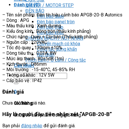
Đánh giá (0)
DRIVER / MOTOR STEP
ĐÈN BÁO
– Tên sản phẩm: Đèn tín hiệu cảnh báo APGB-20-B Autonics
Đèn báo quay
– Dòng : APG
Đèn báo panel tròn
– Màu thấu kính : Xanh dương
Đèn báo tháp
– Kiểu ống kính : Bóng tròn (thấu kính phẳng)
Đèn báo khác
– Chức năng : Quay + Còi báo (Thấu kính phẳng)
CHUYỂN MẠCH / NÚT NHẤN
– Nguồn cấp : 220VAC
Chuyển mạch có khóa
– Tốc độ quay : 130rpm ±10%
Công tắc dừng khẩn
– Dòng tiêu thụ : 0.03A, 8W
Nút nhấn
– Mức âm thanh : 80±5dB (1m)
Phích cắm / Ổ cắm / Công tắc
– Kích thước : D86mm
Can nhiệt
– Môi trường : -15-40°C, 45-85% RH
– Thông số khác : 12V 5W
Tìm
– Cấp bảo vệ : IP42
kiếm:
Đánh giá
0
Chưa có đánh giá nào.
Giỏ hàng
Hãy là người đầu tiên nhận xét “APGB-20-B”
Chưa có sản phẩm trong giỏ hàng.
Bạn phải
đăng nhập
để gửi đánh giá.