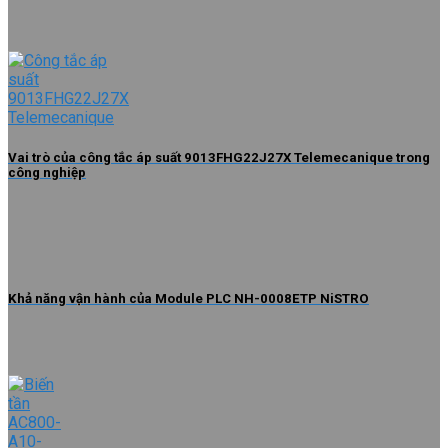
Vai trò của công tắc áp suất 9013FHG22J27X Telemecanique trong
công nghiệp
Khả năng vận hành của Module PLC NH-0008ETP NiSTRO