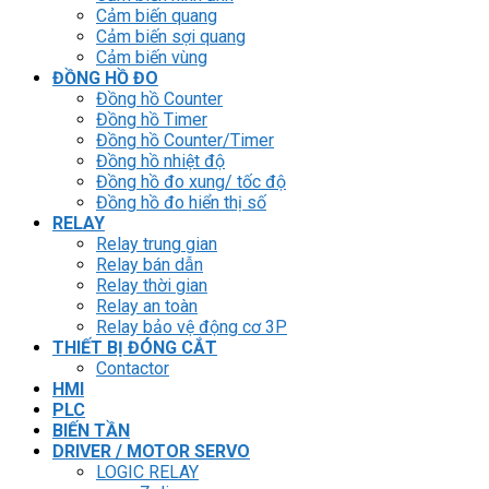
Cảm biến quang
Cảm biến sợi quang
Cảm biến vùng
ĐỒNG HỒ ĐO
Đồng hồ Counter
Đồng hồ Timer
Đồng hồ Counter/Timer
Đồng hồ nhiệt độ
Đồng hồ đo xung/ tốc độ
Đồng hồ đo hiển thị số
RELAY
Relay trung gian
Relay bán dẫn
Relay thời gian
Relay an toàn
Relay bảo vệ động cơ 3P
THIẾT BỊ ĐÓNG CẮT
Contactor
HMI
PLC
BIẾN TẦN
DRIVER / MOTOR SERVO
LOGIC RELAY