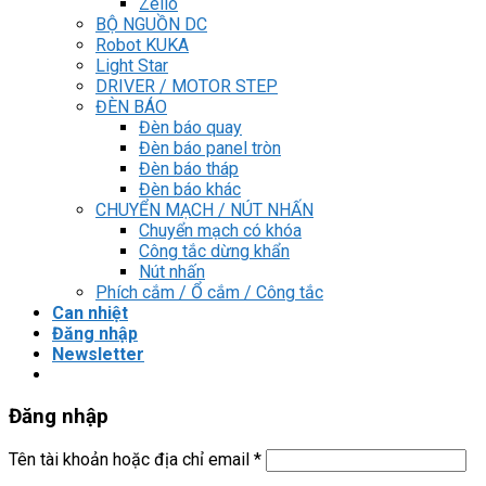
Zelio
BỘ NGUỒN DC
Robot KUKA
Light Star
DRIVER / MOTOR STEP
ĐÈN BÁO
Đèn báo quay
Đèn báo panel tròn
Đèn báo tháp
Đèn báo khác
CHUYỂN MẠCH / NÚT NHẤN
Chuyển mạch có khóa
Công tắc dừng khẩn
Nút nhấn
Phích cắm / Ổ cắm / Công tắc
Can nhiệt
Đăng nhập
Newsletter
Đăng nhập
Tên tài khoản hoặc địa chỉ email
*