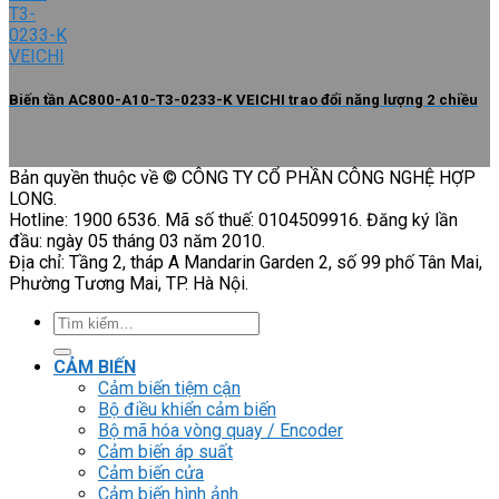
Biến tần AC800-A10-T3-0233-K VEICHI trao đổi năng lượng 2 chiều
Bản quyền thuộc về © CÔNG TY CỔ PHẦN CÔNG NGHỆ HỢP
LONG.
Hotline: 1900 6536. Mã số thuế: 0104509916. Đăng ký lần
đầu: ngày 05 tháng 03 năm 2010.
Địa chỉ: Tầng 2, tháp A Mandarin Garden 2, số 99 phố Tân Mai,
Phường Tương Mai, TP. Hà Nội.
Tìm
kiếm:
CẢM BIẾN
Cảm biến tiệm cận
Bộ điều khiển cảm biến
Bộ mã hóa vòng quay / Encoder
Cảm biến áp suất
Cảm biến cửa
Cảm biến hình ảnh