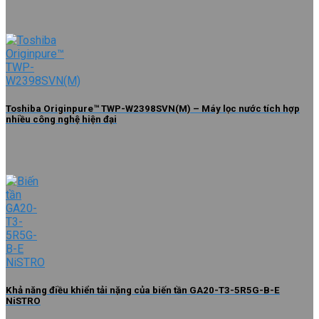
Toshiba Originpure™ TWP-W2398SVN(M) – Máy lọc nước tích hợp
nhiều công nghệ hiện đại
Khả năng điều khiển tải nặng của biến tần GA20-T3-5R5G-B-E
NiSTRO