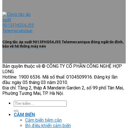
Công tắc áp suất 9013FHG54J55 Telemecanique đóng ngắt ổn định,
bảo vệ hệ thống máy nén
Bản quyền thuộc về © CÔNG TY CỔ PHẦN CÔNG NGHỆ HỢP
LONG.
Hotline: 1900 6536. Mã số thuế: 0104509916. Đăng ký lần
đầu: ngày 05 tháng 03 năm 2010.
Địa chỉ: Tầng 2, tháp A Mandarin Garden 2, số 99 phố Tân Mai,
Phường Tương Mai, TP. Hà Nội.
Tìm
kiếm:
CẢM BIẾN
Cảm biến tiệm cận
Bộ điều khiển cảm biến