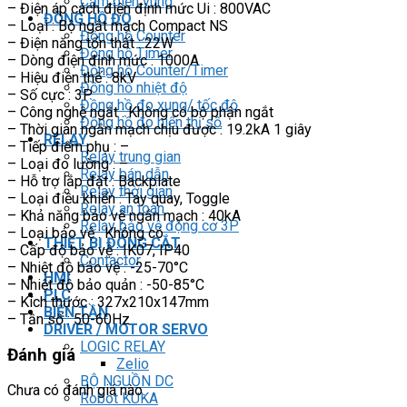
Cảm biến vùng
– Điện áp cách điện định mức Ui : 800VAC
ĐỒNG HỒ ĐO
– Loại : Bộ ngắt mạch Compact NS
Đồng hồ Counter
– Điện năng tổn thất : 22W
Đồng hồ Timer
– Dòng điện định mức : 1000A
Đồng hồ Counter/Timer
– Hiệu điện thế : 8kV
Đồng hồ nhiệt độ
– Số cực : 3P
Đồng hồ đo xung/ tốc độ
– Công nghệ ngắt : Không có bộ phận ngắt
Đồng hồ đo hiển thị số
– Thời gian ngắn mạch chịu được : 19.2kA 1 giây
RELAY
– Tiếp điểm phụ : –
Relay trung gian
– Loại đo lường : –
Relay bán dẫn
– Hỗ trợ lắp đặt : Backplate
Relay thời gian
– Loại điều khiển : Tay quay, Toggle
Relay an toàn
– Khả năng bảo vệ ngắn mạch : 40kA
Relay bảo vệ động cơ 3P
– Loại bảo vệ : Không có
THIẾT BỊ ĐÓNG CẮT
– Cấp độ bảo vệ : IK07, IP40
Contactor
– Nhiệt độ bảo vệ : -25-70°C
HMI
– Nhiệt độ bảo quản : -50-85°C
PLC
– Kích thước : 327x210x147mm
BIẾN TẦN
– Tần số : 50-60Hz
DRIVER / MOTOR SERVO
LOGIC RELAY
Đánh giá
Zelio
BỘ NGUỒN DC
Chưa có đánh giá nào.
Robot KUKA