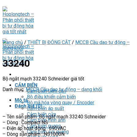
Skip
to
content
Trang chủ
/
THIẾT BỊ ĐÓNG CẮT
/
MCCB Cầu dao tự động –
dạng khối
33240
Bộ ngắt mạch 33240 Schneider giá tốt
CẢM BIẾN
Danh mục:
MCCB Cầu dao tự động – dạng khối
Cảm biến tiệm cận
Bộ điều khiển cảm biến
Mô tả
Bộ mã hóa vòng quay / Encoder
Đánh giá (0)
Cảm biến áp suất
Cảm biến cửa
– Tên sản phẩm: Bộ ngắt mạch 33240 Schneider
Cảm biến hình ảnh
– Dòng : Compact NS
Cảm biến quang
– Điện áp hoạt động : 690VAC
Cảm biến sợi quang
– Dòng sản phẩm : NS1000N