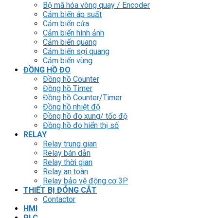
Bộ mã hóa vòng quay / Encoder
Cảm biến áp suất
Cảm biến cửa
Cảm biến hình ảnh
Cảm biến quang
Cảm biến sợi quang
Cảm biến vùng
ĐỒNG HỒ ĐO
Đồng hồ Counter
Đồng hồ Timer
Đồng hồ Counter/Timer
Đồng hồ nhiệt độ
Đồng hồ đo xung/ tốc độ
Đồng hồ đo hiển thị số
RELAY
Relay trung gian
Relay bán dẫn
Relay thời gian
Relay an toàn
Relay bảo vệ động cơ 3P
THIẾT BỊ ĐÓNG CẮT
Contactor
HMI
PLC