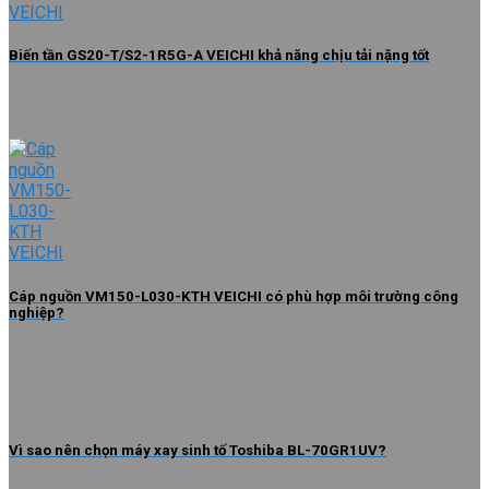
Biến tần GS20-T/S2-1R5G-A VEICHI khả năng chịu tải nặng tốt
Cáp nguồn VM150-L030-KTH VEICHI có phù hợp môi trường công
nghiệp?
Vì sao nên chọn máy xay sinh tố Toshiba BL-70GR1UV?