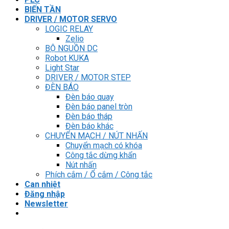
BIẾN TẦN
DRIVER / MOTOR SERVO
LOGIC RELAY
Zelio
BỘ NGUỒN DC
Robot KUKA
Light Star
DRIVER / MOTOR STEP
ĐÈN BÁO
Đèn báo quay
Đèn báo panel tròn
Đèn báo tháp
Đèn báo khác
CHUYỂN MẠCH / NÚT NHẤN
Chuyển mạch có khóa
Công tắc dừng khẩn
Nút nhấn
Phích cắm / Ổ cắm / Công tắc
Can nhiệt
Đăng nhập
Newsletter