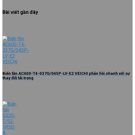
Bài viết gần đây
Biến tần AC600-T4-037G/045P-LV-E2 VEICHI phản hồi nhanh với sự
thay đổi tải trọng