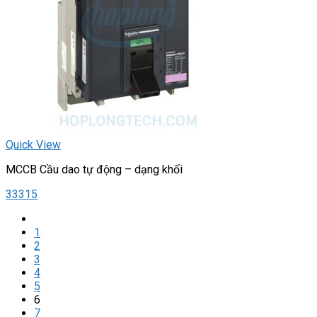
Quick View
MCCB Cầu dao tự động – dạng khối
33315
1
2
3
4
5
6
7