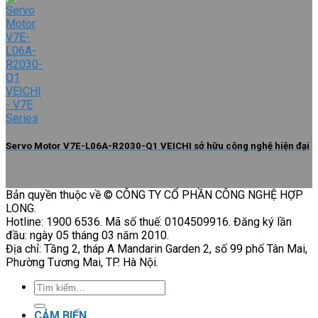
Servo Motor V7E-L06A-R2030-Q1 VEICHI sở hữu công nghệ hiện đại
Bản quyền thuộc về © CÔNG TY CỔ PHẦN CÔNG NGHỆ HỢP
LONG.
Hotline: 1900 6536. Mã số thuế: 0104509916. Đăng ký lần
đầu: ngày 05 tháng 03 năm 2010.
Địa chỉ: Tầng 2, tháp A Mandarin Garden 2, số 99 phố Tân Mai,
Phường Tương Mai, TP. Hà Nội.
Tìm
kiếm:
CẢM BIẾN