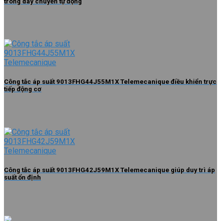
trong dây chuyền tự động
Công tắc áp suất 9013FHG44J55M1X Telemecanique điều khiển trực
tiếp động cơ
Công tắc áp suất 9013FHG42J59M1X Telemecanique giúp duy trì áp
suất ổn định