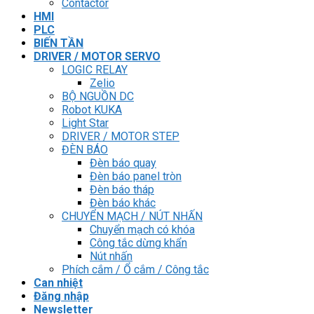
Contactor
HMI
PLC
BIẾN TẦN
DRIVER / MOTOR SERVO
LOGIC RELAY
Zelio
BỘ NGUỒN DC
Robot KUKA
Light Star
DRIVER / MOTOR STEP
ĐÈN BÁO
Đèn báo quay
Đèn báo panel tròn
Đèn báo tháp
Đèn báo khác
CHUYỂN MẠCH / NÚT NHẤN
Chuyển mạch có khóa
Công tắc dừng khẩn
Nút nhấn
Phích cắm / Ổ cắm / Công tắc
Can nhiệt
Đăng nhập
Newsletter