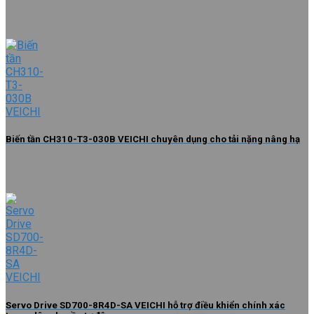
Biến tần CH310-T3-030B VEICHI chuyên dụng cho tải nặng nâng hạ
Servo Drive SD700-8R4D-SA VEICHI hỗ trợ điều khiển chính xác