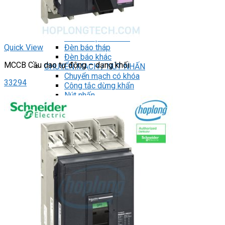
DRIVER / MOTOR STEP
ĐÈN BÁO
Đèn báo quay
Đèn báo panel tròn
Quick View
Đèn báo tháp
Đèn báo khác
MCCB Cầu dao tự động – dạng khối
CHUYỂN MẠCH / NÚT NHẤN
Chuyển mạch có khóa
33294
Công tắc dừng khẩn
Nút nhấn
Phích cắm / Ổ cắm / Công tắc
Can nhiệt
Tìm
kiếm:
0
Giỏ hàng
Chưa có sản phẩm trong giỏ hàng.