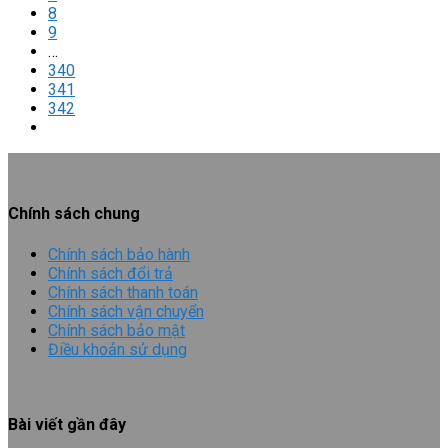
8
9
…
340
341
342
Chính sách chung
Chính sách bảo hành
Chính sách đổi trả
Chính sách thanh toán
Chính sách vận chuyển
Chính sách bảo mật
Điều khoản sử dụng
Bài viết gần đây