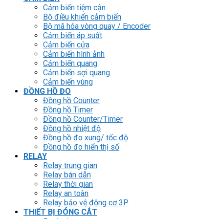
Cảm biến tiệm cận
Bộ điều khiển cảm biến
Bộ mã hóa vòng quay / Encoder
Cảm biến áp suất
Cảm biến cửa
Cảm biến hình ảnh
Cảm biến quang
Cảm biến sợi quang
Cảm biến vùng
ĐỒNG HỒ ĐO
Đồng hồ Counter
Đồng hồ Timer
Đồng hồ Counter/Timer
Đồng hồ nhiệt độ
Đồng hồ đo xung/ tốc độ
Đồng hồ đo hiển thị số
RELAY
Relay trung gian
Relay bán dẫn
Relay thời gian
Relay an toàn
Relay bảo vệ động cơ 3P
THIẾT BỊ ĐÓNG CẮT