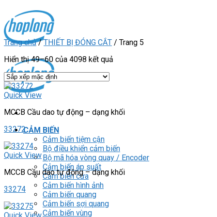
Skip
to
content
Trang chủ
/
THIẾT BỊ ĐÓNG CẮT
/
Trang 5
Hiển thị 49–60 của 4098 kết quả
Quick View
MCCB Cầu dao tự động – dạng khối
33272
CẢM BIẾN
Cảm biến tiệm cận
Bộ điều khiển cảm biến
Quick View
Bộ mã hóa vòng quay / Encoder
Cảm biến áp suất
MCCB Cầu dao tự động – dạng khối
Cảm biến cửa
Cảm biến hình ảnh
33274
Cảm biến quang
Cảm biến sợi quang
Cảm biến vùng
Quick View