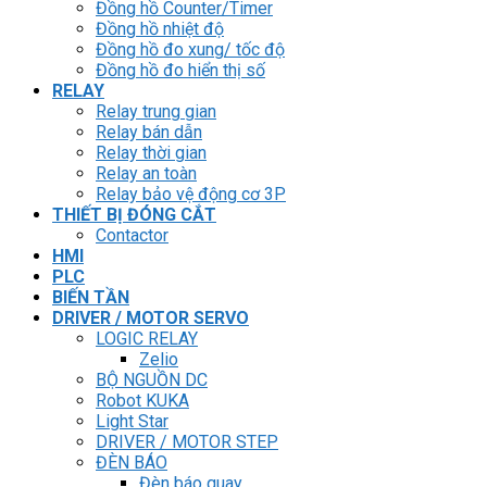
Đồng hồ Counter/Timer
Đồng hồ nhiệt độ
Đồng hồ đo xung/ tốc độ
Đồng hồ đo hiển thị số
RELAY
Relay trung gian
Relay bán dẫn
Relay thời gian
Relay an toàn
Relay bảo vệ động cơ 3P
THIẾT BỊ ĐÓNG CẮT
Contactor
HMI
PLC
BIẾN TẦN
DRIVER / MOTOR SERVO
LOGIC RELAY
Zelio
BỘ NGUỒN DC
Robot KUKA
Light Star
DRIVER / MOTOR STEP
ĐÈN BÁO
Đèn báo quay