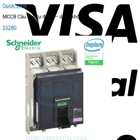
Quick View
MCCB Cầu dao tự động – dạng khối
33280