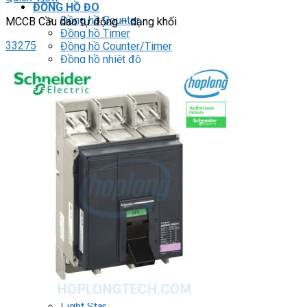
ĐỒNG HỒ ĐO
Đồng hồ Counter
MCCB Cầu dao tự động – dạng khối
Đồng hồ Timer
33275
Đồng hồ Counter/Timer
Đồng hồ nhiệt độ
Đồng hồ đo xung/ tốc độ
Đồng hồ đo hiển thị số
RELAY
Relay trung gian
Relay bán dẫn
Relay thời gian
Relay an toàn
Relay bảo vệ động cơ 3P
THIẾT BỊ ĐÓNG CẮT
Contactor
HMI
PLC
BIẾN TẦN
DRIVER / MOTOR SERVO
LOGIC RELAY
Zelio
BỘ NGUỒN DC
Robot KUKA
Light Star