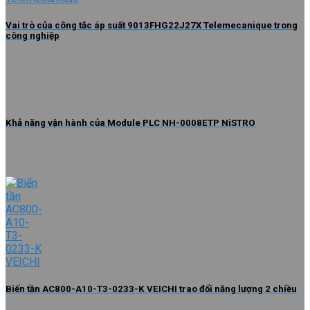
Vai trò của công tắc áp suất 9013FHG22J27X Telemecanique trong
công nghiệp
Khả năng vận hành của Module PLC NH-0008ETP NiSTRO
Biến tần AC800-A10-T3-0233-K VEICHI trao đổi năng lượng 2 chiều