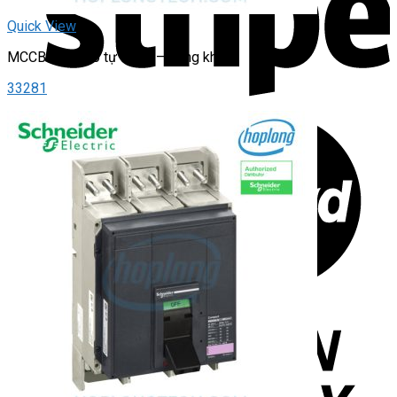
Quick View
MCCB Cầu dao tự động – dạng khối
33281