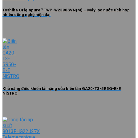
Toshiba Originpure™ TWP-W2398SVN(M) – Máy lọc nước tích hợp
nhiều công nghệ hiện đại
Khả năng điều khiển tải nặng của biến tần GA20-T3-5R5G-B-E
NiSTRO