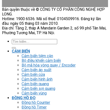
Bản quyền thuộc về © CÔNG TY CỔ PHẦN CÔNG NGHỆ HỢP
LONG.
Hotline: 1900 6536. Mã số thuế: 0104509916. Đăng ký lần
đầu: ngày 05 tháng 03 năm 2010.
Địa chỉ: Tầng 2, tháp A Mandarin Garden 2, số 99 phố Tân Mai,
Phường Tương Mai, TP. Hà Nội.
Tìm
kiếm:
CẢM BIẾN
Cảm biến tiệm cận
Bộ điều khiển cảm biến
Bộ mã hóa vòng quay / Encoder
Cảm biến áp suất
Cảm biến cửa
Cảm biến hình ảnh
Cảm biến quang
Cảm biến sợi quang
Cảm biến vùng
ĐỒNG HỒ ĐO
Đồng hồ Counter
Đồng hồ Timer