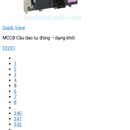
Quick View
MCCB Cầu dao tự động – dạng khối
33291
1
2
3
4
5
6
7
8
…
340
341
342