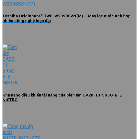
Toshiba Originpure™ TWP-W2398SVN(M) – Máy lọc nước tích hợp
nhiều công nghệ hiện đại
Khả năng điều khiển tải nặng của biến tần GA20-T3-5R5G-B-E
NiSTRO