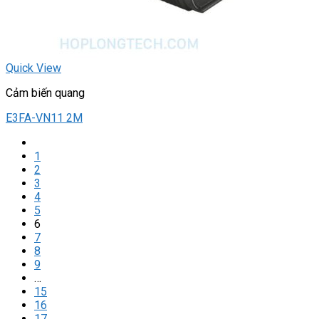
Quick View
Cảm biến quang
E3FA-VN11 2M
1
2
3
4
5
6
7
8
9
…
15
16
17