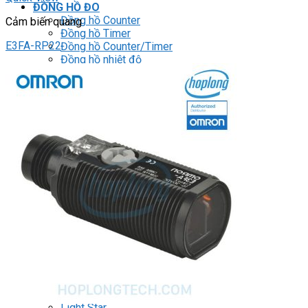
ĐỒNG HỒ ĐO
Đồng hồ Counter
Cảm biến quang
Đồng hồ Timer
E3FA-RP22
Đồng hồ Counter/Timer
Đồng hồ nhiệt độ
Đồng hồ đo xung/ tốc độ
Đồng hồ đo hiển thị số
RELAY
Relay trung gian
Relay bán dẫn
Relay thời gian
Relay an toàn
Relay bảo vệ động cơ 3P
THIẾT BỊ ĐÓNG CẮT
Contactor
HMI
PLC
BIẾN TẦN
DRIVER / MOTOR SERVO
LOGIC RELAY
Zelio
BỘ NGUỒN DC
Robot KUKA
Light Star