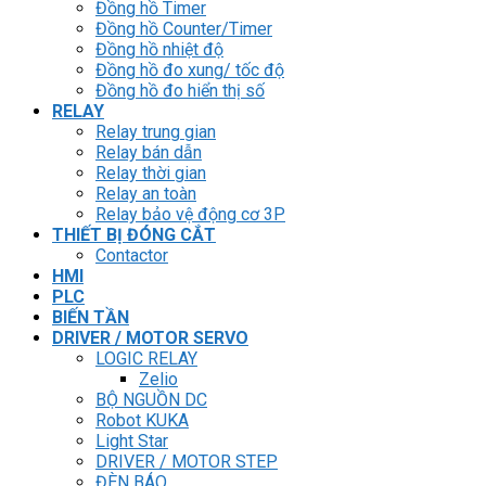
Đồng hồ Timer
Đồng hồ Counter/Timer
Đồng hồ nhiệt độ
Đồng hồ đo xung/ tốc độ
Đồng hồ đo hiển thị số
RELAY
Relay trung gian
Relay bán dẫn
Relay thời gian
Relay an toàn
Relay bảo vệ động cơ 3P
THIẾT BỊ ĐÓNG CẮT
Contactor
HMI
PLC
BIẾN TẦN
DRIVER / MOTOR SERVO
LOGIC RELAY
Zelio
BỘ NGUỒN DC
Robot KUKA
Light Star
DRIVER / MOTOR STEP
ĐÈN BÁO