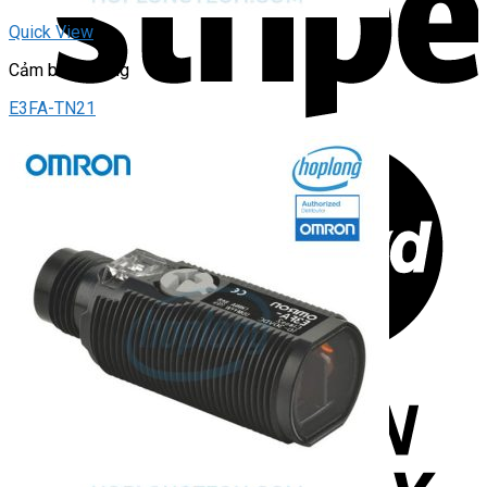
Quick View
Cảm biến quang
E3FA-TN21