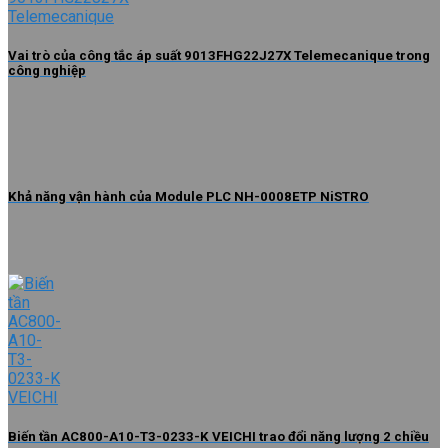
Vai trò của công tắc áp suất 9013FHG22J27X Telemecanique trong
công nghiệp
Khả năng vận hành của Module PLC NH-0008ETP NiSTRO
Biến tần AC800-A10-T3-0233-K VEICHI trao đổi năng lượng 2 chiều