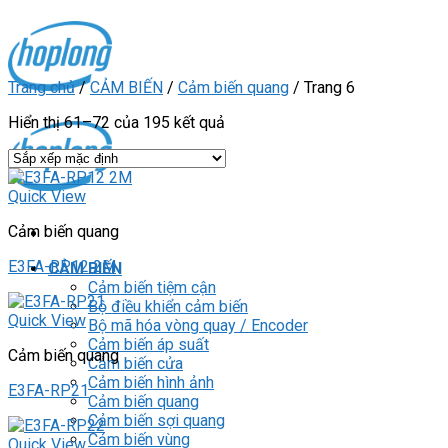
Skip
to
content
Trang chủ
/
CẢM BIẾN
/
Cảm biến quang
/
Trang 6
Hiển thị 61–72 của 195 kết quả
Quick View
Cảm biến quang
E3FA-RP12 2M
CẢM BIẾN
Cảm biến tiệm cận
Bộ điều khiển cảm biến
Quick View
Bộ mã hóa vòng quay / Encoder
Cảm biến áp suất
Cảm biến quang
Cảm biến cửa
Cảm biến hình ảnh
E3FA-RP21
Cảm biến quang
Cảm biến sợi quang
Cảm biến vùng
Quick View