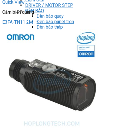
Quick View
DRIVER / MOTOR STEP
ĐÈN BÁO
Cảm biến quang
Đèn báo quay
Đèn báo panel tròn
E3FA-TN11 2M
Đèn báo tháp
Đèn báo khác
CHUYỂN MẠCH / NÚT NHẤN
Chuyển mạch có khóa
Công tắc dừng khẩn
Nút nhấn
Phích cắm / Ổ cắm / Công tắc
Can nhiệt
Tìm
kiếm:
0
Giỏ hàng
Chưa có sản phẩm trong giỏ hàng.