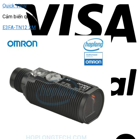
Quick View
Cảm biến quang
E3FA-TN12 2M