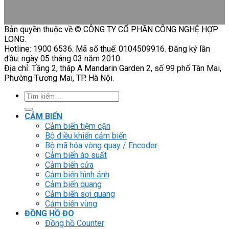
Bản quyền thuộc về © CÔNG TY CỔ PHẦN CÔNG NGHỆ HỢP
LONG.
Hotline: 1900 6536. Mã số thuế: 0104509916. Đăng ký lần
đầu: ngày 05 tháng 03 năm 2010.
Địa chỉ: Tầng 2, tháp A Mandarin Garden 2, số 99 phố Tân Mai,
Phường Tương Mai, TP. Hà Nội.
Tìm
kiếm:
CẢM BIẾN
Cảm biến tiệm cận
Bộ điều khiển cảm biến
Bộ mã hóa vòng quay / Encoder
Cảm biến áp suất
Cảm biến cửa
Cảm biến hình ảnh
Cảm biến quang
Cảm biến sợi quang
Cảm biến vùng
ĐỒNG HỒ ĐO
Đồng hồ Counter