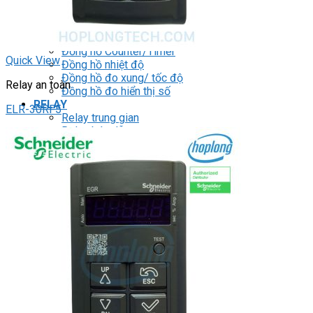
ĐỒNG HỒ ĐO
Đồng hồ Counter
Đồng hồ Timer
Đồng hồ Counter/Timer
Quick View
Đồng hồ nhiệt độ
Đồng hồ đo xung/ tốc độ
Relay an toàn
Đồng hồ đo hiển thị số
RELAY
ELR-30RF5
Relay trung gian
Relay bán dẫn
Relay thời gian
Relay an toàn
Relay bảo vệ động cơ 3P
THIẾT BỊ ĐÓNG CẮT
Contactor
HMI
PLC
BIẾN TẦN
DRIVER / MOTOR SERVO
LOGIC RELAY
Zelio
BỘ NGUỒN DC
Robot KUKA