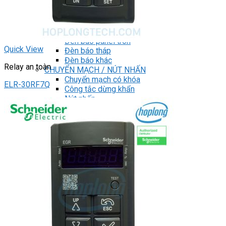
Light Star
DRIVER / MOTOR STEP
ĐÈN BÁO
Đèn báo quay
Đèn báo panel tròn
Quick View
Đèn báo tháp
Đèn báo khác
Relay an toàn
CHUYỂN MẠCH / NÚT NHẤN
Chuyển mạch có khóa
ELR-30RF7Q
Công tắc dừng khẩn
Nút nhấn
Phích cắm / Ổ cắm / Công tắc
Can nhiệt
Tìm
kiếm:
0
Giỏ hàng
Chưa có sản phẩm trong giỏ hàng.