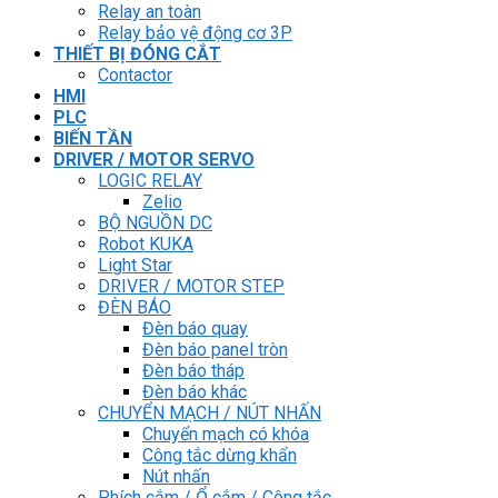
Relay an toàn
Relay bảo vệ động cơ 3P
THIẾT BỊ ĐÓNG CẮT
Contactor
HMI
PLC
BIẾN TẦN
DRIVER / MOTOR SERVO
LOGIC RELAY
Zelio
BỘ NGUỒN DC
Robot KUKA
Light Star
DRIVER / MOTOR STEP
ĐÈN BÁO
Đèn báo quay
Đèn báo panel tròn
Đèn báo tháp
Đèn báo khác
CHUYỂN MẠCH / NÚT NHẤN
Chuyển mạch có khóa
Công tắc dừng khẩn
Nút nhấn
Phích cắm / Ổ cắm / Công tắc