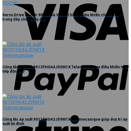
Servo Drive SD700-8R4D-SA VEICHI hỗ trợ điều khiển chính xác
trong dây chuyền tự động
Công tắc áp suất 9013FHG44J55M1X Telemecanique điều khiển trực
tiếp động cơ
Công tắc áp suất 9013FHG42J59M1X Telemecanique giúp duy trì áp
suất ổn định