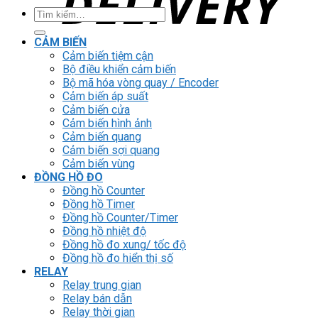
Tìm
kiếm:
CẢM BIẾN
Cảm biến tiệm cận
Bộ điều khiển cảm biến
Bộ mã hóa vòng quay / Encoder
Cảm biến áp suất
Cảm biến cửa
Cảm biến hình ảnh
Cảm biến quang
Cảm biến sợi quang
Cảm biến vùng
ĐỒNG HỒ ĐO
Đồng hồ Counter
Đồng hồ Timer
Đồng hồ Counter/Timer
Đồng hồ nhiệt độ
Đồng hồ đo xung/ tốc độ
Đồng hồ đo hiển thị số
RELAY
Relay trung gian
Relay bán dẫn
Relay thời gian