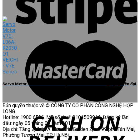
Servo Motor V7E-L06A-R2030-Q1 VEICHI sở hữu công nghệ hiện đại
Bản quyền thuộc về © CÔNG TY CỔ PHẦN CÔNG NGHỆ HỢP
LONG.
Hotline: 1900 6536. Mã số thuế: 0104509916. Đăng ký lần
đầu: ngày 05 tháng 03 năm 2010.
Địa chỉ: Tầng 2, tháp A Mandarin Garden 2, số 99 phố Tân Mai,
Phường Tương Mai, TP. Hà Nội.