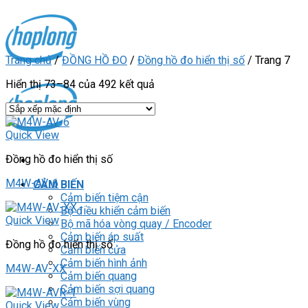
Skip
to
content
Trang chủ
/
ĐỒNG HỒ ĐO
/
Đồng hồ đo hiển thị số
/
Trang 7
Hiển thị 73–84 của 492 kết quả
Quick View
Đồng hồ đo hiển thị số
M4W-AV-6
CẢM BIẾN
Cảm biến tiệm cận
Bộ điều khiển cảm biến
Quick View
Bộ mã hóa vòng quay / Encoder
Cảm biến áp suất
Đồng hồ đo hiển thị số
Cảm biến cửa
Cảm biến hình ảnh
M4W-AV-XX
Cảm biến quang
Cảm biến sợi quang
Cảm biến vùng
Quick View