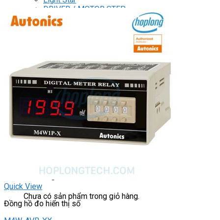
DRIVER / MOTOR STEP
ĐÈN BÁO
Đèn báo quay
Đèn báo panel tròn
Đèn báo tháp
Đèn báo khác
CHUYỂN MẠCH / NÚT NHẤN
Chuyển mạch có khóa
Công tắc dừng khẩn
Nút nhấn
Phích cắm / Ổ cắm / Công tắc
Can nhiệt
Tìm
kiếm:
0
Giỏ hàng
Quick View
Chưa có sản phẩm trong giỏ hàng.
Đồng hồ đo hiển thị số