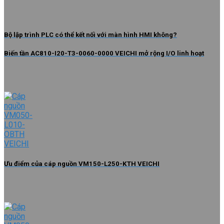
Bộ lập trình PLC có thể kết nối với màn hình HMI không?
Biến tần AC810-I20-T3-0060-0000 VEICHI mở rộng I/O linh hoạt
Ưu điểm của cáp nguồn VM150-L250-KTH VEICHI