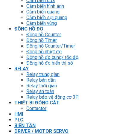
Cảm biến cửa
Cảm biến hình ảnh
Cảm biến quang
Cảm biến sợi quang
Cảm biến vùng
ĐỒNG HỒ ĐO
Đồng hồ Counter
Đồng hồ Timer
Đồng hồ Counter/Timer
Đồng hồ nhiệt độ
Đồng hồ đo xung/ tốc độ
Đồng hồ đo hiển thị số
RELAY
Relay trung gian
Relay bán dẫn
Relay thời gian
Relay an toàn
Relay bảo vệ động cơ 3P
THIẾT BỊ ĐÓNG CẮT
Contactor
HMI
PLC
BIẾN TẦN
DRIVER / MOTOR SERVO