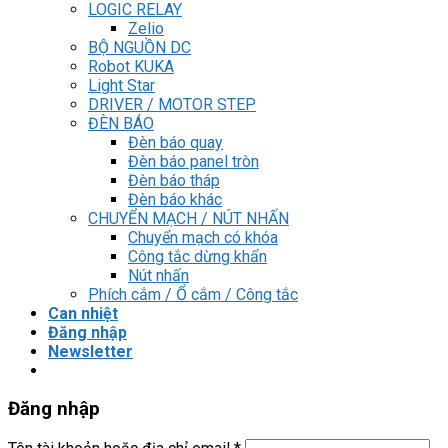
LOGIC RELAY
Zelio
BỘ NGUỒN DC
Robot KUKA
Light Star
DRIVER / MOTOR STEP
ĐÈN BÁO
Đèn báo quay
Đèn báo panel tròn
Đèn báo tháp
Đèn báo khác
CHUYỂN MẠCH / NÚT NHẤN
Chuyển mạch có khóa
Công tắc dừng khẩn
Nút nhấn
Phích cắm / Ổ cắm / Công tắc
Can nhiệt
Đăng nhập
Newsletter
Đăng nhập