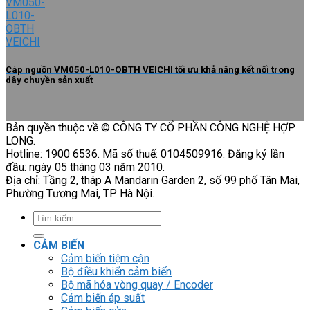
Cáp nguồn VM050-L010-OBTH VEICHI tối ưu khả năng kết nối trong
dây chuyền sản xuất
Bản quyền thuộc về © CÔNG TY CỔ PHẦN CÔNG NGHỆ HỢP
LONG.
Hotline: 1900 6536. Mã số thuế: 0104509916. Đăng ký lần
đầu: ngày 05 tháng 03 năm 2010.
Địa chỉ: Tầng 2, tháp A Mandarin Garden 2, số 99 phố Tân Mai,
Phường Tương Mai, TP. Hà Nội.
Tìm
kiếm:
CẢM BIẾN
Cảm biến tiệm cận
Bộ điều khiển cảm biến
Bộ mã hóa vòng quay / Encoder
Cảm biến áp suất