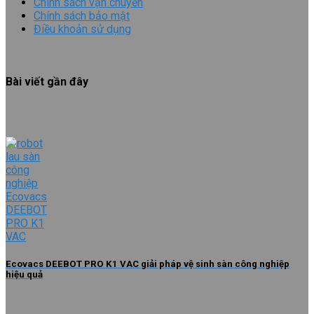
Chính sách vận chuyển
Chính sách bảo mật
Điều khoản sử dụng
Bài viết gần đây
Ecovacs DEEBOT PRO K1 VAC giải pháp vệ sinh sàn công nghiệp
hiệu quả