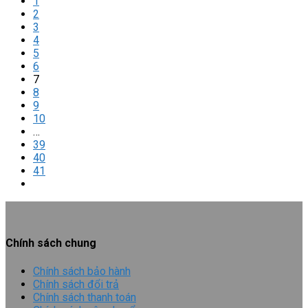
1
2
3
4
5
6
7
8
9
10
…
39
40
41
Chính sách chung
Chính sách bảo hành
Chính sách đổi trả
Chính sách thanh toán