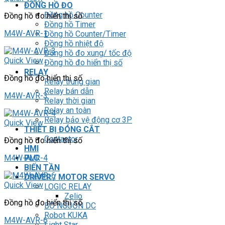
ĐỒNG HỒ ĐO
Đồng hồ Counter
Đồng hồ đo hiển thị số
Đồng hồ Timer
M4W-AVR-1
Đồng hồ Counter/Timer
Đồng hồ nhiệt độ
Đồng hồ đo xung/ tốc độ
Quick View
Đồng hồ đo hiển thị số
RELAY
Đồng hồ đo hiển thị số
Relay trung gian
Relay bán dẫn
M4W-AVR-3
Relay thời gian
Relay an toàn
Relay bảo vệ động cơ 3P
Quick View
THIẾT BỊ ĐÓNG CẮT
Contactor
Đồng hồ đo hiển thị số
HMI
M4W-AVR-4
PLC
BIẾN TẦN
DRIVER / MOTOR SERVO
Quick View
LOGIC RELAY
Zelio
Đồng hồ đo hiển thị số
BỘ NGUỒN DC
Robot KUKA
M4W-AVR-6
Light Star