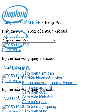
Skip
to
content
Trang chủ
/
CẢM BIẾN
/
Trang 796
Hiển thị 9541–9552 của 9564 kết quả
Quick View
Bộ mã hóa vòng quay / Encoder
TS5311N510
CẢM BIẾN
Cảm biến tiệm cận
Bộ điều khiển cảm biến
Quick View
Bộ mã hóa vòng quay / Encoder
Cảm biến áp suất
Bộ mã hóa vòng quay / Encoder
Cảm biến cửa
Cảm biến hình ảnh
TS5311N512
Cảm biến quang
Cảm biến sợi quang
Cảm biến vùng
Quick View