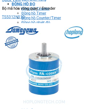
ĐỒNG HỒ ĐO
Bộ mã hóa vòng quay / Encoder
Đồng hồ Counter
Đồng hồ Timer
TS5312N510
Đồng hồ Counter/Timer
Đồng hồ nhiệt độ
Đồng hồ đo xung/ tốc độ
Đồng hồ đo hiển thị số
RELAY
Relay trung gian
Relay bán dẫn
Relay thời gian
Relay an toàn
Relay bảo vệ động cơ 3P
THIẾT BỊ ĐÓNG CẮT
Contactor
HMI
PLC
BIẾN TẦN
DRIVER / MOTOR SERVO
LOGIC RELAY
Zelio
BỘ NGUỒN DC
Robot KUKA