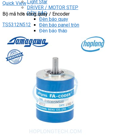
Light Star
Quick View
DRIVER / MOTOR STEP
ĐÈN BÁO
Bộ mã hóa vòng quay / Encoder
Đèn báo quay
TS5312N512
Đèn báo panel tròn
Đèn báo tháp
Đèn báo khác
CHUYỂN MẠCH / NÚT NHẤN
Chuyển mạch có khóa
Công tắc dừng khẩn
Nút nhấn
Phích cắm / Ổ cắm / Công tắc
Can nhiệt
Tìm
kiếm:
0
Giỏ hàng
Chưa có sản phẩm trong giỏ hàng.