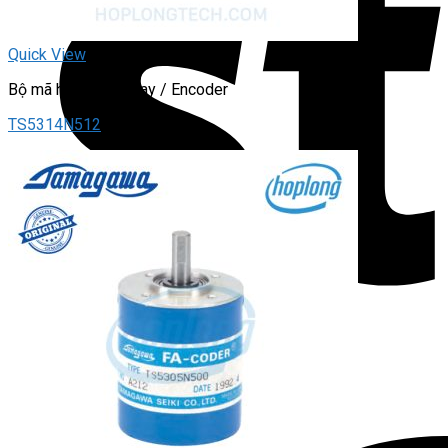
Quick View
Bộ mã hóa vòng quay / Encoder
TS5314N512