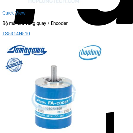
Quick View
Bộ mã hóa vòng quay / Encoder
TS5314N510