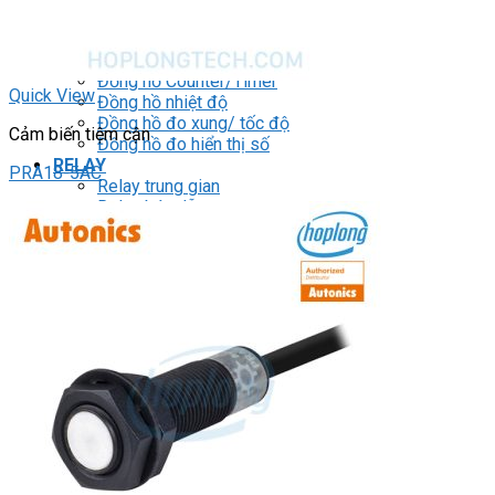
ĐỒNG HỒ ĐO
Đồng hồ Counter
Đồng hồ Timer
Đồng hồ Counter/Timer
Quick View
Đồng hồ nhiệt độ
Đồng hồ đo xung/ tốc độ
Cảm biến tiệm cận
Đồng hồ đo hiển thị số
RELAY
PRA18-5AC
Relay trung gian
Relay bán dẫn
Relay thời gian
Relay an toàn
Relay bảo vệ động cơ 3P
THIẾT BỊ ĐÓNG CẮT
Contactor
HMI
PLC
BIẾN TẦN
DRIVER / MOTOR SERVO
LOGIC RELAY
Zelio
BỘ NGUỒN DC
Robot KUKA