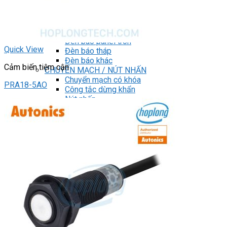
Light Star
DRIVER / MOTOR STEP
ĐÈN BÁO
Đèn báo quay
Đèn báo panel tròn
Quick View
Đèn báo tháp
Đèn báo khác
Cảm biến tiệm cận
CHUYỂN MẠCH / NÚT NHẤN
Chuyển mạch có khóa
PRA18-5AO
Công tắc dừng khẩn
Nút nhấn
Phích cắm / Ổ cắm / Công tắc
Can nhiệt
Tìm
kiếm:
0
Giỏ hàng
Chưa có sản phẩm trong giỏ hàng.