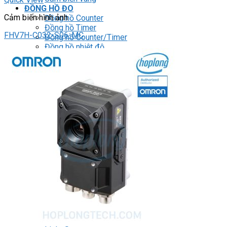
ĐỒNG HỒ ĐO
Cảm biến hình ảnh
Đồng hồ Counter
Đồng hồ Timer
FHV7H-C032-S06-MC
Đồng hồ Counter/Timer
Đồng hồ nhiệt độ
Đồng hồ đo xung/ tốc độ
Đồng hồ đo hiển thị số
RELAY
Relay trung gian
Relay bán dẫn
Relay thời gian
Relay an toàn
Relay bảo vệ động cơ 3P
THIẾT BỊ ĐÓNG CẮT
Contactor
HMI
PLC
BIẾN TẦN
DRIVER / MOTOR SERVO
LOGIC RELAY
Zelio
BỘ NGUỒN DC
Robot KUKA