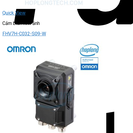
Quick View
Cảm biến hình ảnh
FHV7H-C032-S09-W