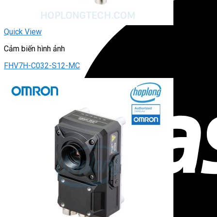
Quick View
Cảm biến hình ảnh
FHV7H-C032-S12-MC