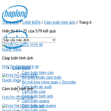
Skip
to
content
Trang chủ
/
CẢM BIẾN
/
Cảm biến hình ảnh
/
Trang 6
Hiển thị 61–72 của 579 kết quả
Quick View
Cảm biến hình ảnh
FHV7H-C032-H19-W
CẢM BIẾN
Cảm biến tiệm cận
Bộ điều khiển cảm biến
Quick View
Bộ mã hóa vòng quay / Encoder
Cảm biến áp suất
Cảm biến hình ảnh
Cảm biến cửa
Cảm biến hình ảnh
FHV7H-C032-S06
Cảm biến quang
Cảm biến sợi quang
Cảm biến vùng
Quick View