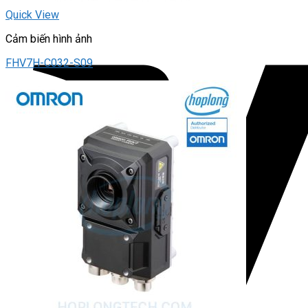
Quick View
Cảm biến hình ảnh
FHV7H-C032-S09