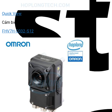
Quick View
Cảm biến hình ảnh
FHV7H-C032-S12