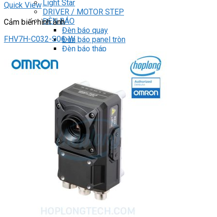
Light Star
Quick View
DRIVER / MOTOR STEP
ĐÈN BÁO
Cảm biến hình ảnh
Đèn báo quay
FHV7H-C032-S06-W
Đèn báo panel tròn
Đèn báo tháp
Đèn báo khác
CHUYỂN MẠCH / NÚT NHẤN
Chuyển mạch có khóa
Công tắc dừng khẩn
Nút nhấn
Phích cắm / Ổ cắm / Công tắc
Can nhiệt
Tìm
kiếm:
0
Giỏ hàng
Chưa có sản phẩm trong giỏ hàng.