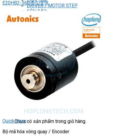
E20HB2-360-6-L-5-R
DRIVER / MOTOR STEP
ĐÈN BÁO
Đèn báo quay
Đèn báo panel tròn
Đèn báo tháp
Đèn báo khác
CHUYỂN MẠCH / NÚT NHẤN
Chuyển mạch có khóa
Công tắc dừng khẩn
Nút nhấn
Phích cắm / Ổ cắm / Công tắc
Can nhiệt
Tìm
kiếm:
0
Giỏ hàng
Quick View
Chưa có sản phẩm trong giỏ hàng.
Bộ mã hóa vòng quay / Encoder