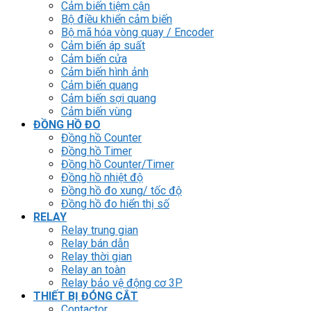
Cảm biến tiệm cận
Bộ điều khiển cảm biến
Bộ mã hóa vòng quay / Encoder
Cảm biến áp suất
Cảm biến cửa
Cảm biến hình ảnh
Cảm biến quang
Cảm biến sợi quang
Cảm biến vùng
ĐỒNG HỒ ĐO
Đồng hồ Counter
Đồng hồ Timer
Đồng hồ Counter/Timer
Đồng hồ nhiệt độ
Đồng hồ đo xung/ tốc độ
Đồng hồ đo hiển thị số
RELAY
Relay trung gian
Relay bán dẫn
Relay thời gian
Relay an toàn
Relay bảo vệ động cơ 3P
THIẾT BỊ ĐÓNG CẮT
Contactor