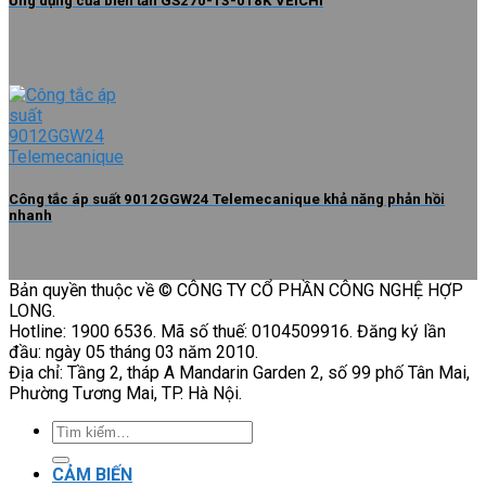
Ứng dụng của biến tần GS270-T3-018K VEICHI
Công tắc áp suất 9012GGW24 Telemecanique khả năng phản hồi
nhanh
Bản quyền thuộc về © CÔNG TY CỔ PHẦN CÔNG NGHỆ HỢP
LONG.
Hotline: 1900 6536. Mã số thuế: 0104509916. Đăng ký lần
đầu: ngày 05 tháng 03 năm 2010.
Địa chỉ: Tầng 2, tháp A Mandarin Garden 2, số 99 phố Tân Mai,
Phường Tương Mai, TP. Hà Nội.
Tìm
kiếm:
CẢM BIẾN