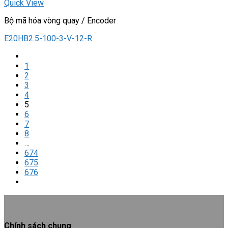
Quick View
Bộ mã hóa vòng quay / Encoder
E20HB2.5-100-3-V-12-R
1
2
3
4
5
6
7
8
…
674
675
676
Chính sách chung