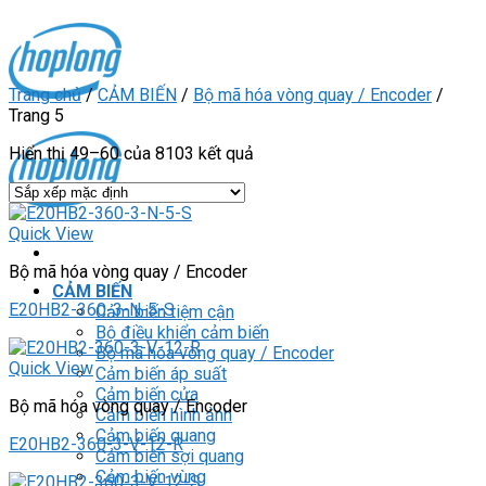
Skip
to
content
Trang chủ
/
CẢM BIẾN
/
Bộ mã hóa vòng quay / Encoder
/
Trang 5
Hiển thị 49–60 của 8103 kết quả
Quick View
Bộ mã hóa vòng quay / Encoder
CẢM BIẾN
E20HB2-360-3-N-5-S
Cảm biến tiệm cận
Bộ điều khiển cảm biến
Bộ mã hóa vòng quay / Encoder
Quick View
Cảm biến áp suất
Cảm biến cửa
Bộ mã hóa vòng quay / Encoder
Cảm biến hình ảnh
Cảm biến quang
E20HB2-360-3-V-12-R
Cảm biến sợi quang
Cảm biến vùng