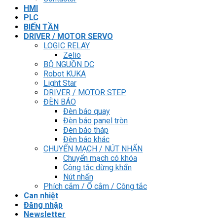
HMI
PLC
BIẾN TẦN
DRIVER / MOTOR SERVO
LOGIC RELAY
Zelio
BỘ NGUỒN DC
Robot KUKA
Light Star
DRIVER / MOTOR STEP
ĐÈN BÁO
Đèn báo quay
Đèn báo panel tròn
Đèn báo tháp
Đèn báo khác
CHUYỂN MẠCH / NÚT NHẤN
Chuyển mạch có khóa
Công tắc dừng khẩn
Nút nhấn
Phích cắm / Ổ cắm / Công tắc
Can nhiệt
Đăng nhập
Newsletter