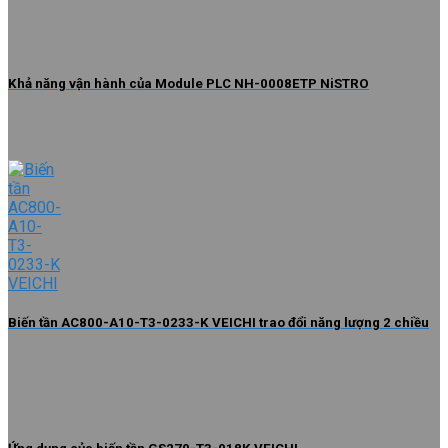
Khả năng vận hành của Module PLC NH-0008ETP NiSTRO
Biến tần AC800-A10-T3-0233-K VEICHI trao đổi năng lượng 2 chiều