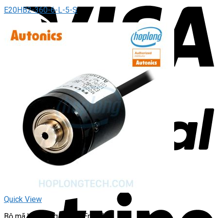
E20HB2-360-6-L-5-S
Quick View
Bộ mã hóa vòng quay / Encoder