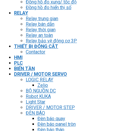
Đồng hồ đo xung/ tốc độ
Đồng hồ đo hiển thị số
RELAY
Relay trung gian
Relay bán dẫn
Relay thời gian
Relay an toàn
Relay bảo vệ động cơ 3P
THIẾT BỊ ĐÓNG CẮT
Contactor
HMI
PLC
BIẾN TẦN
DRIVER / MOTOR SERVO
LOGIC RELAY
Zelio
BỘ NGUỒN DC
Robot KUKA
Light Star
DRIVER / MOTOR STEP
ĐÈN BÁO
Đèn báo quay
Đèn báo panel tròn
Đèn báo tháp