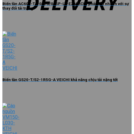
Biến tần AC600-T4-037G/045P-LV-E2 VEICHI phản hồi nhanh với sự
thay đổi tải trọng
Biến tần GS20-T/S2-1R5G-A VEICHI khả năng chịu tải nặng tốt