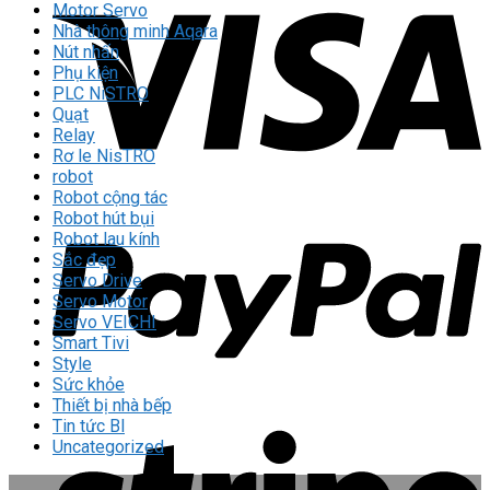
Motor Servo
Nhà thông minh Aqara
Nút nhấn
Phụ kiện
PLC NiSTRO
Quạt
Relay
Rơ le NisTRO
robot
Robot cộng tác
Robot hút bụi
Robot lau kính
Sắc đẹp
Servo Drive
Servo Motor
Servo VEICHI
Smart Tivi
Style
Sức khỏe
Thiết bị nhà bếp
Tin tức Bl
Uncategorized