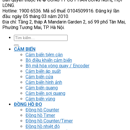
LONG.
Hotline: 1900 6536. Mã số thuế: 0104509916. Đăng ký lần
đầu: ngày 05 tháng 03 năm 2010.
Địa chỉ: Tầng 2, tháp A Mandarin Garden 2, số 99 phố Tân Mai,
Phường Tương Mai, TP. Hà Nội.
Tìm
kiếm:
CẢM BIẾN
Cảm biến tiệm cận
Bộ điều khiển cảm biến
Bộ mã hóa vòng quay / Encoder
Cảm biến áp suất
Cảm biến cửa
Cảm biến hình ảnh
Cảm biến quang
Cảm biến sợi quang
Cảm biến vùng
ĐỒNG HỒ ĐO
Đồng hồ Counter
Đồng hồ Timer
Đồng hồ Counter/Timer
Đồng hồ nhiệt độ