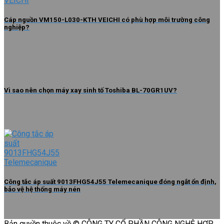
Cáp nguồn VM150-L030-KTH VEICHI có phù hợp môi trường công
nghiệp?
Vì sao nên chọn máy xay sinh tố Toshiba BL-70GR1UV?
Công tắc áp suất 9013FHG54J55 Telemecanique đóng ngắt ổn định,
bảo vệ hệ thống máy nén
Bản quyền thuộc về © CÔNG TY CỔ PHẦN CÔNG NGHỆ HỢP