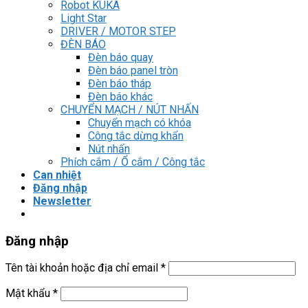
Robot KUKA
Light Star
DRIVER / MOTOR STEP
ĐÈN BÁO
Đèn báo quay
Đèn báo panel tròn
Đèn báo tháp
Đèn báo khác
CHUYỂN MẠCH / NÚT NHẤN
Chuyển mạch có khóa
Công tắc dừng khẩn
Nút nhấn
Phích cắm / Ổ cắm / Công tắc
Can nhiệt
Đăng nhập
Newsletter
Đăng nhập
Tên tài khoản hoặc địa chỉ email
*
Mật khẩu
*