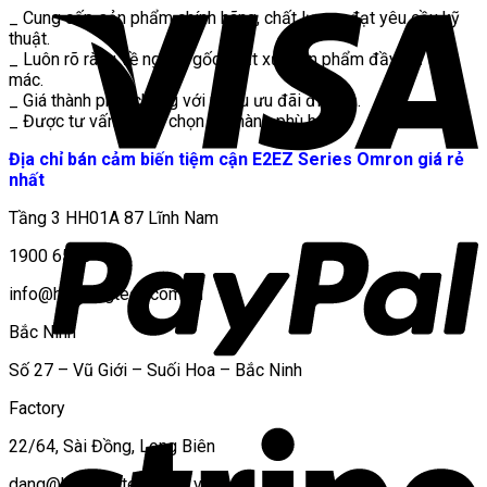
_ Cung cấp sản phẩm chính hãng, chất lượng đạt yêu cầu kỹ
thuật.
_ Luôn rõ ràng về nguồn gốc xuất xứ, sản phẩm đầy đủ tem
mác.
_ Giá thành phải chăng với nhiều ưu đãi đi kèm.
_ Được tư vấn hỗ trợ chọn mã hàng phù hợp.
Địa chỉ bán cảm biến tiệm cận E2EZ Series Omron giá rẻ
nhất
Tầng 3 HH01A 87 Lĩnh Nam
1900 6536
info@hoplongtech.com.vn
Bắc Ninh
Số 27 – Vũ Giới – Suối Hoa – Bắc Ninh
Factory
22/64, Sài Đồng, Long Biên
dang@hoplongtech.com.vn