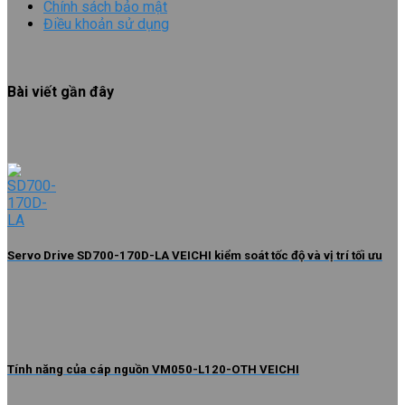
Chính sách bảo mật
Điều khoản sử dụng
Bài viết gần đây
Servo Drive SD700-170D-LA VEICHI kiểm soát tốc độ và vị trí tối ưu
Tính năng của cáp nguồn VM050-L120-OTH VEICHI