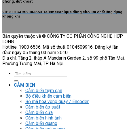
chóng, dứt khoát
9013FHG49S200J55X Telemecanique dùng cho lưu chất ứng dụng
không khí
Bản quyền thuộc về © CÔNG TY CỔ PHẦN CÔNG NGHỆ HỢP
LONG.
Hotline: 1900 6536. Mã số thuế: 0104509916. Đăng ký lần
đầu: ngày 05 tháng 03 năm 2010.
Địa chỉ: Tầng 2, tháp A Mandarin Garden 2, số 99 phố Tân Mai,
Phường Tương Mai, TP. Hà Nội.
Tìm
kiếm:
CẢM BIẾN
Cảm biến tiệm cận
Bộ điều khiển cảm biến
Bộ mã hóa vòng quay / Encoder
Cảm biến áp suất
Cảm biến cửa
Cảm biến hình ảnh
Cảm biến quang
Cảm biến sợi quang