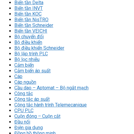
Biến tần Delta
Biến tần INVT
Biến tần KOC
Biến tần NisTRO
Biến tần Schneider
Biến tần VEICHI
Bộ chuyển đổi
Bộ điều khiển
Bộ điều khiển Schneider
Bộ lập trình PLC
Bộ lọc nhiễu
Cảm biến
Cảm biến áp suất
Cáp
Cáp nguồn
Cầu dao – Aptomat – Bộ ngắt mạch
Công tắc
Công tắc áp suất
Công tắc hành trình Telemecanique
CPU PLC
Cuộn đóng – Cuộn cắt
Đầu nối
Điện gia dụng
Đồng hồ thông minh