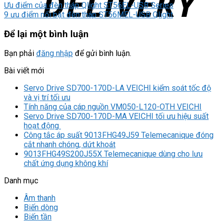
Ưu điểm của đèn tháp Qlight ST56EL-USB Series
9 ưu điểm nổi bật đèn tháp ST56MEL-USB Qlight
Để lại một bình luận
Bạn phải
đăng nhập
để gửi bình luận.
Bài viết mới
Servo Drive SD700-170D-LA VEICHI kiểm soát tốc độ
và vị trí tối ưu
Tính năng của cáp nguồn VM050-L120-OTH VEICHI
Servo Drive SD700-170D-MA VEICHI tối ưu hiệu suất
hoạt động
Công tắc áp suất 9013FHG49J59 Telemecanique đóng
cắt nhanh chóng, dứt khoát
9013FHG49S200J55X Telemecanique dùng cho lưu
chất ứng dụng không khí
Danh mục
Âm thanh
Biến dòng
Biến tần