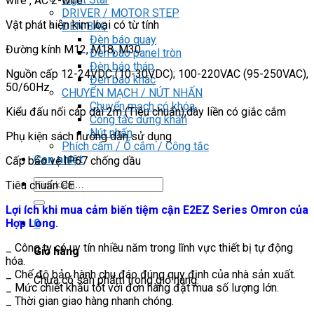
wire , AC 2-wire
DRIVER / MOTOR STEP
Vật phát hiện kim loại có từ tính
ĐÈN BÁO
Đèn báo quay
Đường kính M12, M18, M30
Đèn báo panel tròn
Đèn báo tháp
Nguồn cấp 12-24VDC (10-30VDC); 100-220VAC (95-250VAC),
Đèn báo khác
50/60Hz
CHUYỂN MẠCH / NÚT NHẤN
Chuyển mạch có khóa
Kiểu đấu nối cáp dài 2m (Tiêu chuẩn),dây liền có giắc cắm
Công tắc dừng khẩn
Nút nhấn
Phụ kiện sách hướng dẫn sử dụng
Phích cắm / Ổ cắm / Công tắc
Can nhiệt
Cấp bảo vệ IP67 chống dầu
Tìm
Tiêu chuẩn CE
kiếm:
Lợi ích khi mua cảm biến tiệm cận E2EZ Series Omron của
Hợp Long.
0
_ Công ty có uy tín nhiều năm trong lĩnh vực thiết bị tự động
Giỏ hàng
hóa.
_ Chế độ bảo hành chu đáo đúng quy định của nhà sản xuất.
Chưa có sản phẩm trong giỏ hàng.
_ Mức chiết khấu tốt với đơn hàng đặt mua số lượng lớn.
_ Thời gian giao hàng nhanh chóng.