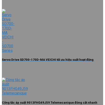
Servo Drive SD700-170D-MA VEICHI tối ưu hiệu suất hoạt động
Công tắc áp suất 9013FHG49J59 Telemecanique đóng cắt nhanh