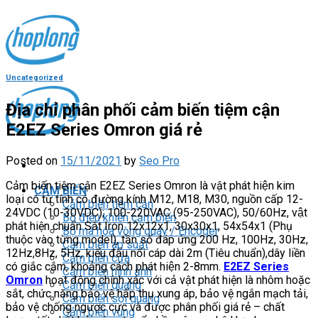
Skip
to
content
Uncategorized
Địa chỉ phân phối cảm biến tiệm cận
E2EZ Series Omron giá rẻ
Posted on
15/11/2021
by
Seo Pro
Cảm biến tiệm cận E2EZ Series Omron là vật phát hiện kim
CẢM BIẾN
loại có từ tính có đường kính M12, M18, M30, nguồn cấp 12-
Cảm biến tiệm cận
24VDC (10-30VDC); 100-220VAC (95-250VAC), 50/60Hz, vật
Bộ điều khiển cảm biến
phát hiện chuẩn Sắt Iron 12x12x1, 30x30x1, 54x54x1 (Phụ
Bộ mã hóa vòng quay / Encoder
thuộc vào từng model), tần số đáp ứng 200 Hz, 100Hz, 30Hz,
Cảm biến áp suất
12Hz,8Hz, 5Hz, kiểu đấu nối cáp dài 2m (Tiêu chuẩn),dây liền
Cảm biến cửa
có giắc cắm, khoảng cách phát hiện 2-8mm.
E2EZ Series
Cảm biến hình ảnh
Omron
hoạt động chính xác với cả vật phát hiện là nhôm hoặc
Cảm biến quang
sắt, chức năng bảo vệ hấp thụ xung áp, bảo vệ ngắn mạch tải,
Cảm biến sợi quang
bảo vệ chống ngược cực và được phân phối giá rẻ – chất
Cảm biến vùng