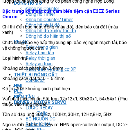
lượng tốt nhất bởi công ty cổ phần công nghệ Hợp Long.
ĐỒNG HỒ ĐO
Đồng hồ Counter
Đặc trưng kỹ thuật của cảm biến tiệm cận E2EZ Series
Đồng hồ Timer
Omron
Đồng hồ Counter/Timer
Đồng hồ nhiệt độ
Chỉ thị đèn báo hoạt động (màu đỏ), đèn báo cài đặt (màu
Đồng hồ đo xung/ tốc độ
xanh)
Đồng hồ đo hiển thị số
RELAY
Chức năng bảo vệ hấp thụ xung áp, bảo vệ ngắn mạch tải, bảo
Relay trung gian
vệ chống ngược cực.
Relay bán dẫn
Loại hình trụ
Relay thời gian
Relay an toàn
Khoảng cách phát hiện 2-8mm
Relay bảo vệ động cơ 3P
THIẾT BỊ ĐÓNG CẮT
Khoảng cách đặt từ 0 – 6.4mm
Contactor
HMI
Độ trễ 20% khoảng cách phát hiện
PLC
BIẾN TẦN
Vật phát hiện chuẩn Sắt Iron 12x12x1, 30x30x1, 54x54x1 (Phụ
DRIVER / MOTOR SERVO
thuộc vào từng model)
LOGIC RELAY
Zelio
Tần số đáp ứng 200 Hz, 100Hz, 30Hz, 12Hz,8Hz, 5Hz
BỘ NGUỒN DC
Robot KUKA
Ngõ ra điều khiển DC 3-wire NPN open-collector output, DC 2-
Light Star