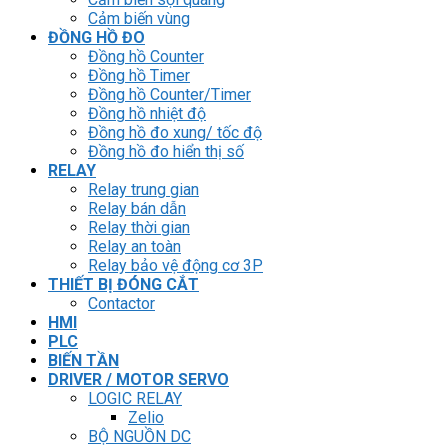
Cảm biến vùng
ĐỒNG HỒ ĐO
Đồng hồ Counter
Đồng hồ Timer
Đồng hồ Counter/Timer
Đồng hồ nhiệt độ
Đồng hồ đo xung/ tốc độ
Đồng hồ đo hiển thị số
RELAY
Relay trung gian
Relay bán dẫn
Relay thời gian
Relay an toàn
Relay bảo vệ động cơ 3P
THIẾT BỊ ĐÓNG CẮT
Contactor
HMI
PLC
BIẾN TẦN
DRIVER / MOTOR SERVO
LOGIC RELAY
Zelio
BỘ NGUỒN DC