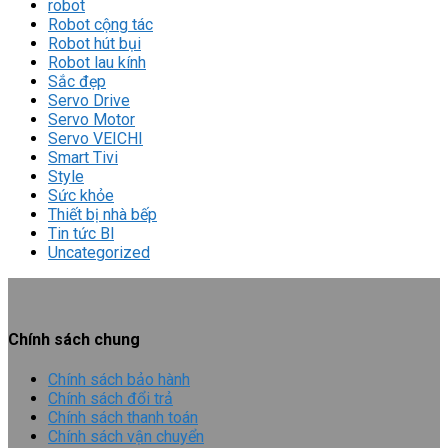
robot
Robot cộng tác
Robot hút bụi
Robot lau kính
Sắc đẹp
Servo Drive
Servo Motor
Servo VEICHI
Smart Tivi
Style
Sức khỏe
Thiết bị nhà bếp
Tin tức Bl
Uncategorized
Chính sách chung
Chính sách bảo hành
Chính sách đổi trả
Chính sách thanh toán
Chính sách vận chuyển