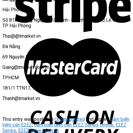
Hải Phòng
Số 813 Đường Nguyễn Văn Linh- P Vĩnh Niệm – Q Lê Chân –
TP Hải Phòng
Thai@@tmarket.vn
Đà Nẵng
69 Nguyễn Lai, Cẩm Lệ
Giang@tmarket.com.vn
TP.HCM
181/1 TTN17, Tân Thới Nhất, Q12
Thanh@tmarket.vn
This entry was posted in
Uncategorized
and tagged
cảm biến
tiệm cận E2EZ
,
cảm biến tiệm cận E2EZ Series Omron
,
E2EZ
Series
,
E2EZ Series Omron
.