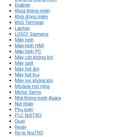
Enabler
Khóa thông minh
Khởi động mềm
Khối Terminal
Laptop
LOGO! Siemens
Màn hình
Màn hình HMI
Màn hình PC
Máy cắt không khí
Máy giặt
Máy hút ẩm
Máy hút bụi
Máy lọc không khí
Module mở rộng
Motor Servo
Nhà thông minh Aqara
Nút nhấn
Phụ kiện
PLC NiSTRO
Quạt
Relay
Rơ le NisTRO