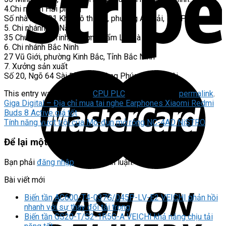
4.Chi nhánh Hải phòng
Số nhà 23, BS1 Khu Đô thị PG, phường An Hải, Hải Phòng
5. Chi nhánh Đà Nẵng
35 Chu Mạnh Trinh, phường Cẩm Lệ, Đà Nẵng
6. Chi nhánh Bắc Ninh
27 Vũ Giới, phường Kinh Bắc, Tỉnh Bắc Ninh
7. Xưởng sản xuất
Số 20, Ngõ 64 Sài Đồng, phường Phúc Lợi, Hà Nội
This entry was posted in
CPU PLC
. Bookmark the
permalink
.
Giga Digital – Địa chỉ mua tai nghe Earphones Xiaomi Redmi
Buds 8 Active giá tốt
Tính năng vượt trội của Mô-đun mở rộng NC-4AD NiSTRO
Để lại một bình luận
Bạn phải
đăng nhập
để gửi bình luận.
Bài viết mới
Biến tần AC600-T4-037G/045P-LV-E2 VEICHI phản hồi
nhanh với sự thay đổi tải trọng
Biến tần GS20-T/S2-1R5G-A VEICHI khả năng chịu tải