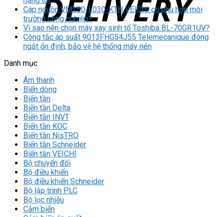
nặng tốt
Cáp nguồn VM150-L030-KTH VEICHI có phù hợp môi
trường công nghiệp?
Vì sao nên chọn máy xay sinh tố Toshiba BL-70GR1UV?
Công tắc áp suất 9013FHG54J55 Telemecanique đóng
ngắt ổn định, bảo vệ hệ thống máy nén
Danh mục
Âm thanh
Biến dòng
Biến tần
Biến tần Delta
Biến tần INVT
Biến tần KOC
Biến tần NisTRO
Biến tần Schneider
Biến tần VEICHI
Bộ chuyển đổi
Bộ điều khiển
Bộ điều khiển Schneider
Bộ lập trình PLC
Bộ lọc nhiễu
Cảm biến