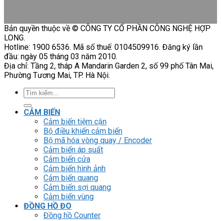
Bản quyền thuộc về © CÔNG TY CỔ PHẦN CÔNG NGHỆ HỢP
LONG.
Hotline: 1900 6536. Mã số thuế: 0104509916. Đăng ký lần
đầu: ngày 05 tháng 03 năm 2010.
Địa chỉ: Tầng 2, tháp A Mandarin Garden 2, số 99 phố Tân Mai,
Phường Tương Mai, TP. Hà Nội.
Tìm
kiếm:
CẢM BIẾN
Cảm biến tiệm cận
Bộ điều khiển cảm biến
Bộ mã hóa vòng quay / Encoder
Cảm biến áp suất
Cảm biến cửa
Cảm biến hình ảnh
Cảm biến quang
Cảm biến sợi quang
Cảm biến vùng
ĐỒNG HỒ ĐO
Đồng hồ Counter