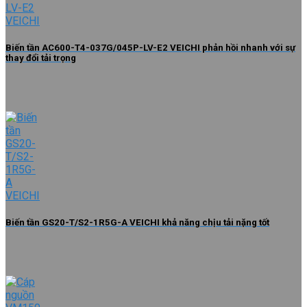
Biến tần AC600-T4-037G/045P-LV-E2 VEICHI phản hồi nhanh với sự
thay đổi tải trọng
Biến tần GS20-T/S2-1R5G-A VEICHI khả năng chịu tải nặng tốt