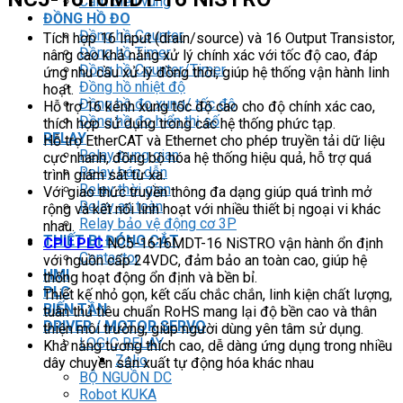
Cảm biến vùng
ĐỒNG HỒ ĐO
Đồng hồ Counter
Tích hợp 16 Input (drain/source) và 16 Output Transistor,
Đồng hồ Timer
nâng cao khả năng xử lý chính xác với tốc độ cao, đáp
Đồng hồ Counter/Timer
ứng nhu cầu xử lý đồng thời, giúp hệ thống vận hành linh
Đồng hồ nhiệt độ
hoạt.
Đồng hồ đo xung/ tốc độ
Hỗ trợ 16 kênh xung tốc độ cao cho độ chính xác cao,
Đồng hồ đo hiển thị số
thích hợp sử dụng trong các hệ thống phức tạp.
RELAY
Hỗ trợ EtherCAT và Ethernet cho phép truyền tải dữ liệu
Relay trung gian
cực nhanh, đồng bộ hóa hệ thống hiệu quả, hỗ trợ quá
Relay bán dẫn
trình giám sát từ xa.
Relay thời gian
Với giao thức truyền thông đa dạng giúp quá trình mở
Relay an toàn
rộng và kết nối linh hoạt với nhiều thiết bị ngoại vi khác
Relay bảo vệ động cơ 3P
nhau.
THIẾT BỊ ĐÓNG CẮT
CPU PLC
NC5-1616MDT-16 NiSTRO vận hành ổn định
Contactor
với nguồn cấp 24VDC, đảm bảo an toàn cao, giúp hệ
HMI
thống hoạt động ổn định và bền bỉ.
PLC
Thiết kế nhỏ gọn, kết cấu chắc chắn, linh kiện chất lượng,
BIẾN TẦN
tuân thủ tiêu chuẩn RoHS mang lại độ bền cao và thân
DRIVER / MOTOR SERVO
thiện môi trường, giúp người dùng yên tâm sử dụng.
LOGIC RELAY
Khả năng tương thích cao, dễ dàng ứng dụng trong nhiều
Zelio
dây chuyền sản xuất tự động hóa khác nhau
BỘ NGUỒN DC
Robot KUKA