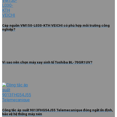
Cáp nguồn VM150-L030-KTH VEICHI có phù hợp môi trường công
nghiệp?
Vì sao nên chọn máy xay sinh tố Toshiba BL-70GR1UV?
Công tắc áp suất 9013FHG54J55 Telemecanique đóng ngắt ổn định,
bảo vệ hệ thống máy nén