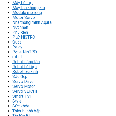
Máy hút bụi
Máy lọc không khí
Module mở rộng
Motor Servo
Nhà thông minh Aqara
Nút nhấn
Phụ kiện
PLC NiSTRO
Quạt
Relay
Rơ le NisTRO
robot
Robot cộng tác
Robot hút bụi
Robot lau kính
Sắc đẹp
Servo Drive
Servo Motor
Servo VEICHI
Smart Tivi
Style
Sức khỏe
Thiết bị nhà bếp
Tin tức Bl