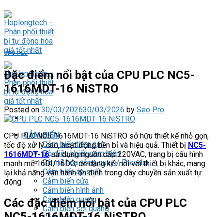
Skip
to
content
CPU PLC
Đặc điểm nổi bật của CPU PLC NC5-
1616MDT-16 NiSTRO
Posted on
30/03/2026
30/03/2026
by
Seo Pro
CẢM BIẾN
CPU PLC NC5-1616MDT-16 NiSTRO sở hữu thiết kế nhỏ gọn,
Cảm biến tiệm cận
tốc độ xử lý cao, hoạt động bền bỉ và hiệu quả. Thiết bị
NC5-
Bộ điều khiển cảm biến
1616MDT-16
sử dụng nguồn cấp 220VAC, trang bị cấu hình
Bộ mã hóa vòng quay / Encoder
mạnh mẽ 16DI/16DO, dễ dàng kết nối với thiết bị khác, mang
Cảm biến áp suất
lại khả năng vận hành ổn định trong dây chuyền sản xuất tự
Cảm biến cửa
động.
Cảm biến hình ảnh
Cảm biến quang
Các đặc điểm nổi bật của CPU PLC
Cảm biến sợi quang
NC5-1616MDT-16 NiSTRO