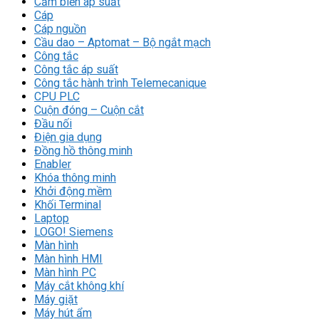
Cảm biến áp suất
Cáp
Cáp nguồn
Cầu dao – Aptomat – Bộ ngắt mạch
Công tắc
Công tắc áp suất
Công tắc hành trình Telemecanique
CPU PLC
Cuộn đóng – Cuộn cắt
Đầu nối
Điện gia dụng
Đồng hồ thông minh
Enabler
Khóa thông minh
Khởi động mềm
Khối Terminal
Laptop
LOGO! Siemens
Màn hình
Màn hình HMI
Màn hình PC
Máy cắt không khí
Máy giặt
Máy hút ẩm