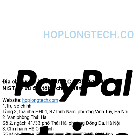
Địa chỉ uy tín bán CPU PLC NC5-1616MDT-16
NiSTRO ưu đãi tốt – chính hãng
Website:
hoplongtech.com
1.Trụ sở chính
Tầng 3, tòa nhà HH01, 87 Lĩnh Nam, phường Vĩnh Tuy, Hà Nội
2. Văn phòng Thái Hà
Số 2, ngách 41/33 phố Thái Hà, phường Đống Đa, Hà Nội
3. Chi nhánh Hồ Chí Minh
55 Minh Phụng, P. Đông Hưng Thuận, TP Hồ Chí Minh.