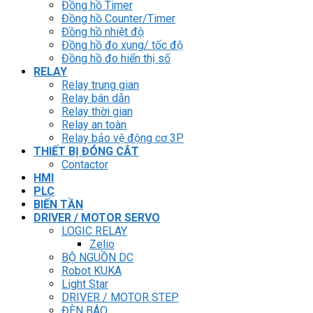
Đồng hồ Timer
Đồng hồ Counter/Timer
Đồng hồ nhiệt độ
Đồng hồ đo xung/ tốc độ
Đồng hồ đo hiển thị số
RELAY
Relay trung gian
Relay bán dẫn
Relay thời gian
Relay an toàn
Relay bảo vệ động cơ 3P
THIẾT BỊ ĐÓNG CẮT
Contactor
HMI
PLC
BIẾN TẦN
DRIVER / MOTOR SERVO
LOGIC RELAY
Zelio
BỘ NGUỒN DC
Robot KUKA
Light Star
DRIVER / MOTOR STEP
ĐÈN BÁO