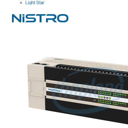
Light Star
DRIVER / MOTOR STEP
ĐÈN BÁO
Đèn báo quay
Đèn báo panel tròn
Đèn báo tháp
Đèn báo khác
CHUYỂN MẠCH / NÚT NHẤN
Chuyển mạch có khóa
Công tắc dừng khẩn
Nút nhấn
Phích cắm / Ổ cắm / Công tắc
Can nhiệt
Tìm
kiếm:
0
Giỏ hàng
Chưa có sản phẩm trong giỏ hàng.