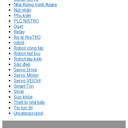
Nhà thông minh Aqara
Nút nhấn
Phụ kiện
PLC NiSTRO
Quạt
Relay
Rơ le NisTRO
robot
Robot cộng tác
Robot hút bụi
Robot lau kính
Sắc đẹp
Servo Drive
Servo Motor
Servo VEICHI
Smart Tivi
Style
Sức khỏe
Thiết bị nhà bếp
Tin tức Bl
Uncategorized