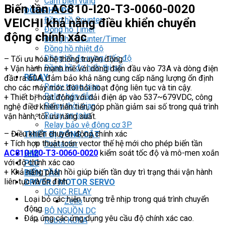
Cảm biến vùng
Biến tần AC810-I20-T3-0060-0020
ĐỒNG HỒ ĐO
Đồng hồ Counter
VEICHI khả năng điều khiển chuyển
Đồng hồ Timer
động chính xác
Đồng hồ Counter/Timer
Đồng hồ nhiệt độ
Đồng hồ đo xung/ tốc độ
– Tối ưu hóa hệ thống truyền động
Đồng hồ đo hiển thị số
+ Vận hành mạnh mẽ với dòng điện đầu vào 73A và dòng điện
RELAY
đầu ra 60A, đảm bảo khả năng cung cấp năng lượng ổn định
Relay trung gian
cho các máy móc đòi hỏi hoạt động liên tục và tin cậy.
Relay bán dẫn
+ Thiết bị hoạt động với dải điện áp vào 537~679VDC, công
Relay thời gian
nghệ điều khiển tiên tiến, góp phần giảm sai số trong quá trình
Relay an toàn
vận hành, tối ưu năng suất.
Relay bảo vệ động cơ 3P
– Điều khiển chuyển động chính xác
THIẾT BỊ ĐÓNG CẮT
+ Tích hợp thuật toán vector thế hệ mới cho phép biến tần
Contactor
AC810-I20-T3-0060-0020
kiểm soát tốc độ và mô-men xoắn
HMI
với độ chính xác cao
PLC
+ Khả năng phản hồi giúp biến tần duy trì trạng thái vận hành
BIẾN TẦN
liên tục và ổn định
DRIVER / MOTOR SERVO
LOGIC RELAY
Loại bỏ các hiện tượng trễ nhịp trong quá trình chuyển
Zelio
động.
BỘ NGUỒN DC
Đáp ứng các ứng dụng yêu cầu độ chính xác cao.
Robot KUKA