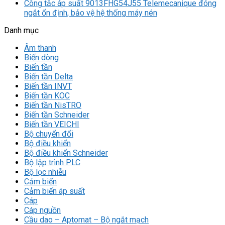
Công tắc áp suất 9013FHG54J55 Telemecanique đóng
ngắt ổn định, bảo vệ hệ thống máy nén
Danh mục
Âm thanh
Biến dòng
Biến tần
Biến tần Delta
Biến tần INVT
Biến tần KOC
Biến tần NisTRO
Biến tần Schneider
Biến tần VEICHI
Bộ chuyển đổi
Bộ điều khiển
Bộ điều khiển Schneider
Bộ lập trình PLC
Bộ lọc nhiễu
Cảm biến
Cảm biến áp suất
Cáp
Cáp nguồn
Cầu dao – Aptomat – Bộ ngắt mạch