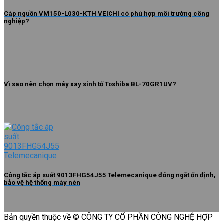
Cáp nguồn VM150-L030-KTH VEICHI có phù hợp môi trường công
nghiệp?
Vì sao nên chọn máy xay sinh tố Toshiba BL-70GR1UV?
Công tắc áp suất 9013FHG54J55 Telemecanique đóng ngắt ổn định,
bảo vệ hệ thống máy nén
Bản quyền thuộc về © CÔNG TY CỔ PHẦN CÔNG NGHỆ HỢP