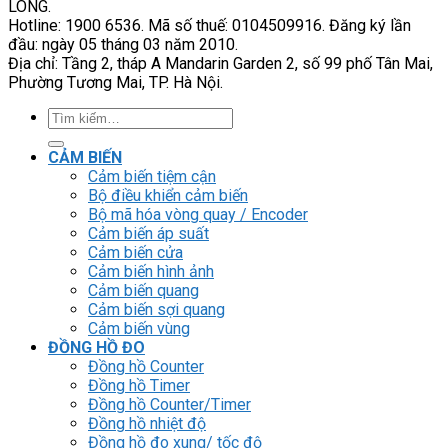
LONG.
Hotline: 1900 6536. Mã số thuế: 0104509916. Đăng ký lần
đầu: ngày 05 tháng 03 năm 2010.
Địa chỉ: Tầng 2, tháp A Mandarin Garden 2, số 99 phố Tân Mai,
Phường Tương Mai, TP. Hà Nội.
Tìm
kiếm:
CẢM BIẾN
Cảm biến tiệm cận
Bộ điều khiển cảm biến
Bộ mã hóa vòng quay / Encoder
Cảm biến áp suất
Cảm biến cửa
Cảm biến hình ảnh
Cảm biến quang
Cảm biến sợi quang
Cảm biến vùng
ĐỒNG HỒ ĐO
Đồng hồ Counter
Đồng hồ Timer
Đồng hồ Counter/Timer
Đồng hồ nhiệt độ
Đồng hồ đo xung/ tốc độ