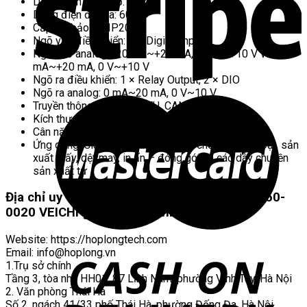
Dòng điện đầu vào: 73 A
Dòng điện đầu ra: 60 A
Cấp độ bảo vệ: IP20
Ngõ vào điều khiển: 2 × Digital Input
Ngõ vào analog: -20 mA~+20 mA, -10 V~+10 V và 0
mA~+20 mA, 0 V~+10 V
Ngõ ra điều khiển: 1 × Relay Output, 2 × DIO
Ngõ ra analog: 0 mA~20 mA, 0 V~10 V
Truyền thông: Modbus RTU, CANopen
Kích thước (W × H × D): 100 × 350 × 305 mm
Cân nặng: ≤ 8.2 kg
Ứng dụng: Gia công sau luyện kim, chế biến kim loại, sản
xuất giấy, dệt may, in ấn – đóng gói và các dây chuyền
sản xuất tự
Địa chỉ uy tín bán biến tần AC810-I20-T3-0060-
0020 VEICHI giá ưu đãi – chính hãng
Website: https://hoplongtech.com
Email:
info@hoplong.vn
1.Trụ sở chính
Tầng 3, tòa nhà HH01, 87 Lĩnh Nam, phường Vĩnh Tuy, Hà Nội
2. Văn phòng Thái Hà
Số 2, ngách 41/33 phố Thái Hà, phường Đống Đa, Hà Nội