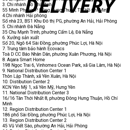
3. Chi nhánh Hồ Chí Minh
55 Minh Phụng, P. Đông Hưng Thuận, TP Hồ Chí Minh.
4.Chi nhánh Hải phòng
Số nhà 23, BS1 Khu Đô thị PG, phường An Hải, Hải Phòng
5. Chi nhánh Đà Nẵng
35 Chu Mạnh Trinh, phường Cẩm Lệ, Đà Nẵng
6. Xưởng sản xuất
Số 20, Ngõ 64 Sài Đồng, phường Phúc Lợi, Hà Nội
7. Trung tâm bảo hành Ecovacs
Toà D CC Báo Nhân Dân, phường Xuân Phương, Hà Nội
8. Aqara Smart Home
198 Ngọc Trai 6, Vinhomes Ocean Park, xã Gia Lâm, Hà Nội
9. National Distribution Center 1
Thôn Lập Thành, xã Yên Xuân, Hà Nội
10. Distibution Center 2
KCN Yên Mỹ 1, xã Yên Mỹ, Hưng Yên
11. National Distribution Center 3
16/16 Tân Thới Nhất 8, phường Đông Hưng Thuận, Hồ Chí
Minh
12. Region Distribution Center 1
186 phố Sài Đồng, phường Phúc Lợi, Hà Nội
13. Region Distribution Center 2
45 Vũ Viết Sào, phường An Hải, Hải Phòng