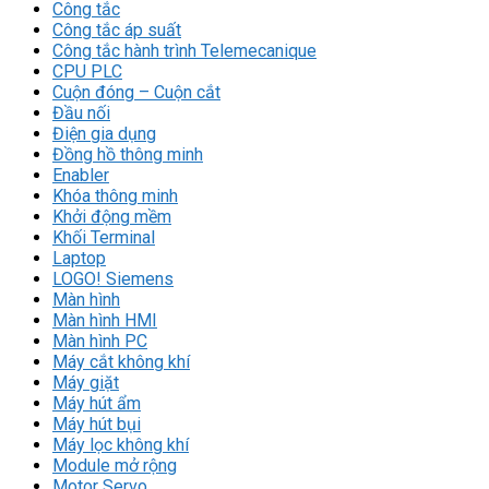
Công tắc
Công tắc áp suất
Công tắc hành trình Telemecanique
CPU PLC
Cuộn đóng – Cuộn cắt
Đầu nối
Điện gia dụng
Đồng hồ thông minh
Enabler
Khóa thông minh
Khởi động mềm
Khối Terminal
Laptop
LOGO! Siemens
Màn hình
Màn hình HMI
Màn hình PC
Máy cắt không khí
Máy giặt
Máy hút ẩm
Máy hút bụi
Máy lọc không khí
Module mở rộng
Motor Servo