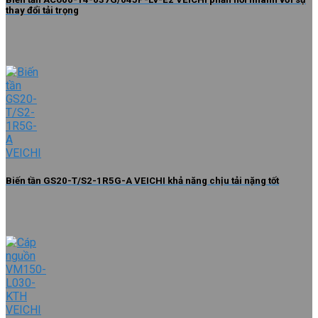
thay đổi tải trọng
Biến tần GS20-T/S2-1R5G-A VEICHI khả năng chịu tải nặng tốt