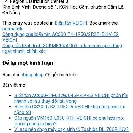
14. Region Distribution Center 3
Kho Bình Vinh, Đường số 1, KCN Hòa Cầm, phường Cẩm Lệ,
Đà Nẵng
This entry was posted in
Biến tần VEICHI
. Bookmark the
permalink
.
Công dụng của biến tần AC600-T4-1R5G/2R2P-BLIV-E2
VEICHI
Công tắc hành trình XCKMR1656363 Telemecanique đóng
ngắt nhanh, chính xác
Để lại một bình luận
Bạn phải
đăng nhập
để gửi bình luận.
Bài viết mới
Biến tần AC600-T4-037G/045P-LV-E2 VEICHI phản hồi
nhanh với sự thay đổi tải trọng
Biến tần GS20-T/S2-1R5G-A VEICHI khả năng chịu tải
nặng tốt
Cáp nguồn VM150-L030-KTH VEICHI có phù hợp môi
trường công nghiệp?
Vì sao nên chọn máy xay sinh tố Toshiba BL-70GR1UV?