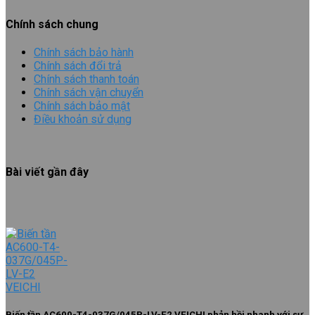
Chính sách chung
Chính sách bảo hành
Chính sách đổi trả
Chính sách thanh toán
Chính sách vận chuyển
Chính sách bảo mật
Điều khoản sử dụng
Bài viết gần đây
Biến tần AC600-T4-037G/045P-LV-E2 VEICHI phản hồi nhanh với sự