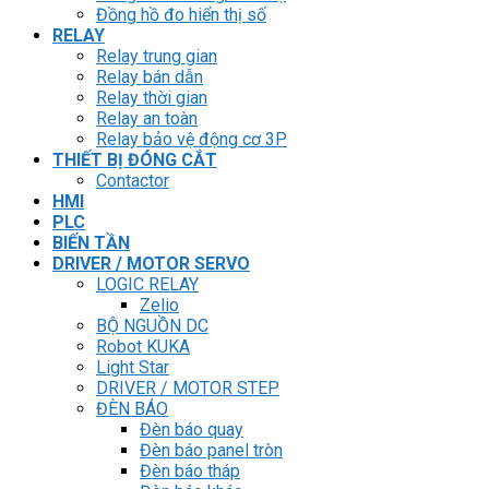
Đồng hồ đo hiển thị số
RELAY
Relay trung gian
Relay bán dẫn
Relay thời gian
Relay an toàn
Relay bảo vệ động cơ 3P
THIẾT BỊ ĐÓNG CẮT
Contactor
HMI
PLC
BIẾN TẦN
DRIVER / MOTOR SERVO
LOGIC RELAY
Zelio
BỘ NGUỒN DC
Robot KUKA
Light Star
DRIVER / MOTOR STEP
ĐÈN BÁO
Đèn báo quay
Đèn báo panel tròn
Đèn báo tháp